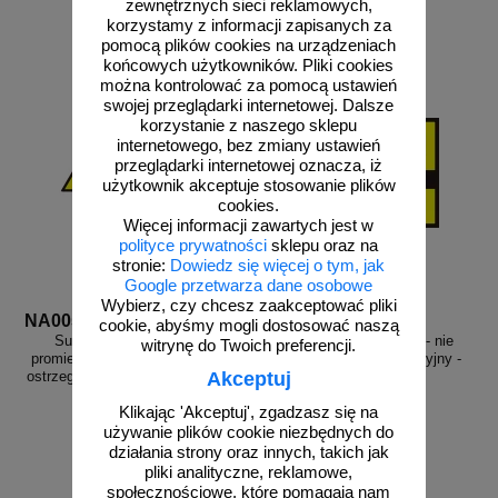
zewnętrznych sieci reklamowych,
do koszyka
do koszyka
korzystamy z informacji zapisanych za
pomocą plików cookies na urządzeniach
końcowych użytkowników. Pliki cookies
można kontrolować za pomocą ustawień
swojej przeglądarki internetowej. Dalsze
korzystanie z naszego sklepu
internetowego, bez zmiany ustawień
przeglądarki internetowej oznacza, iż
użytkownik akceptuje stosowanie plików
cookies.
Więcej informacji zawartych jest w
polityce prywatności
sklepu oraz na
stronie:
Dowiedz się więcej o tym, jak
Google przetwarza dane osobowe
Wybierz, czy chcesz zaakceptować pliki
NA005
PA011
cookie, abyśmy mogli dostosować naszą
Substancja radioaktywna-
Uwaga! Promieniowanie - nie
witrynę do Twoich preferencji.
promieniowanie jonizujące - znak
wchodzić - znak informacyjny -
ostrzegający, informujący - NA005
PA011
Akceptuj
Klikając 'Akceptuj', zgadzasz się na
używanie plików cookie niezbędnych do
działania strony oraz innych, takich jak
pliki analityczne, reklamowe,
od 7,82 zł
od 25,46 zł
społecznościowe, które pomagają nam