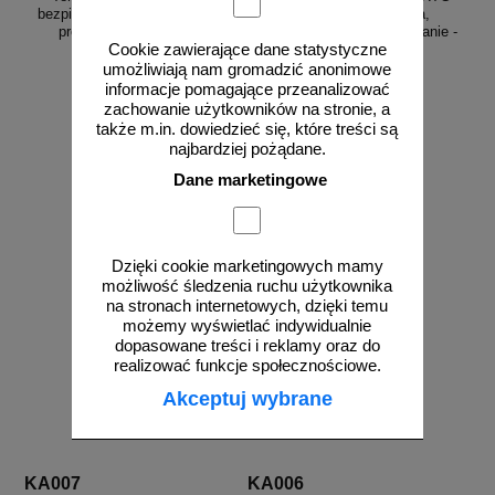
bezpieczeństwa, ostrzegający,
znak bezpieczeństwa,
promieniowanie - KA016
ostrzegający, promieniowanie -
KA014
Cookie zawierające dane statystyczne
umożliwiają nam gromadzić anonimowe
informacje pomagające przeanalizować
zachowanie użytkowników na stronie, a
także m.in. dowiedzieć się, które treści są
od 11,92 zł
od 6,97 zł
najbardziej pożądane.
9,69 zł netto
5,67 zł netto
Dane marketingowe
do koszyka
do koszyka
Dzięki cookie marketingowych mamy
możliwość śledzenia ruchu użytkownika
na stronach internetowych, dzięki temu
możemy wyświetlać indywidualnie
dopasowane treści i reklamy oraz do
realizować funkcje społecznościowe.
Akceptuj wybrane
KA007
KA006