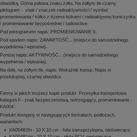
obwódką. Górna połowa znaku żółta. Na żółtym tle czarny
piktogram - znak / znaczek radioaktywności / symbol
promieniowania / kółko z trzema listkami / radioaktywna koniczynka
/ promieniowanie bezpośrednie / radioactive.
Pod prktogramem napis: PROMIENIOWANIE II.
Pod spodem napis: ZAWARTOŚĆ... (miejsce do samodzielnego
wypełnienia / wpisania).
Poniżej napis: AKTYWNOŚĆ... (miejsce do samodzielnego
wypełnienia / wpisania).
Na dole, na żółtym tle, napis: Wskaźnik transp. Napis w
prostokątnej, czarnej obwódce.
Formy w jakich możesz kupić produkt `Przesyłka transportowa
kategorii II - znak bezpieczeństwa, ostrzegający, promieniowanie -
KA004`:
Produkt dostępny w następujących formatach, podłożach,
wariantach:
KA004B1fn - 10 X 10 cm - folia samoprzylepna, nieświecące
KA004B1pn - 10 X 10 cm - płyta PCV, nieświecące