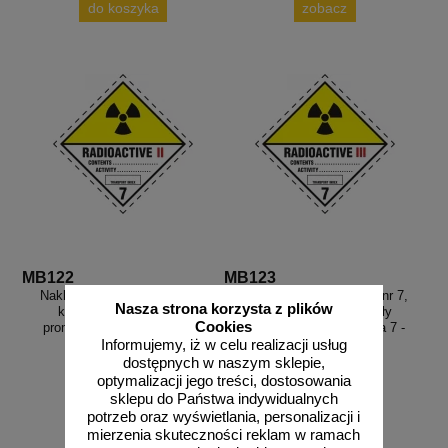
do koszyka
zobacz
MB122
MB123
Naklejka ADR podklasa nr 7,
Naklejka ADR podklasa nr 7,
Nasza strona korzysta z plików
kategoria II - Materiały
kategoria III - Materiały
Cookies
promieniotwórcze. Klasa 7 -
promieniotwórcze. Klasa 7 -
MB122
MB123
Informujemy, iż w celu realizacji usług
dostępnych w naszym sklepie,
optymalizacji jego treści, dostosowania
sklepu do Państwa indywidualnych
potrzeb oraz wyświetlania, personalizacji i
od 2,28 zł
od 2,28 zł
mierzenia skuteczności reklam w ramach
1,85 zł netto
1,85 zł netto