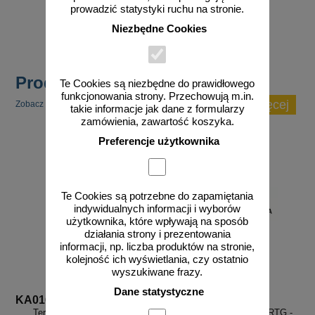
6,36 zł netto
20,70 zł netto
prowadzić statystyki ruchu na stronie.
do koszyka
do koszyka
Niezbędne Cookies
Produkty popularne
Te Cookies są niezbędne do prawidłowego
funkcjonowania strony. Przechowują m.in.
zobacz więcej
Zobacz inne popularne produkty w tej kategorii.
takie informacje jak dane z formularzy
zamówienia, zawartość koszyka.
Preferencje użytkownika
Te Cookies są potrzebne do zapamiętania
indywidualnych informacji i wyborów
użytkownika, które wpływają na sposób
działania strony i prezentowania
informacji, np. liczba produktów na stronie,
kolejność ich wyświetlania, czy ostatnio
wyszukiwane frazy.
Dane statystyczne
KA016
KA014
Teren nadzorowany - znak
Pracownia rentgenowska RTG -