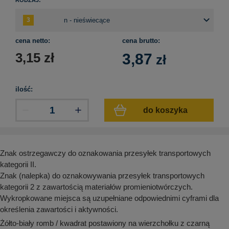
aków drogowych
trowe i hektometrowe
olejowe
wa na zimno
bramowe
e i piktogramy IMO
tura miejska
cena netto:
cena brutto:
ci parkowe i miejskie - uliczne
3,15
zł
3,87
zł
infrastruktury biurowo-magazynowej
e miejskie
owery zewnętrzne
 biura
gazynowe i oznakowanie regałów
hali produkcyjnej
ilość:
rzwi
rzylepne
do koszyka
 drzwi
Znak ostrzegawczy do oznakowania przesyłek transportowych
kategorii II.
Znak (nalepka) do oznakowywania przesyłek transportowych
kategorii 2 z zawartością materiałów promieniotwórczych.
Wykropkowane miejsca są uzupełniane odpowiednimi cyframi dla
określenia zawartości i aktywności.
Żółto-biały romb / kwadrat postawiony na wierzchołku z czarną