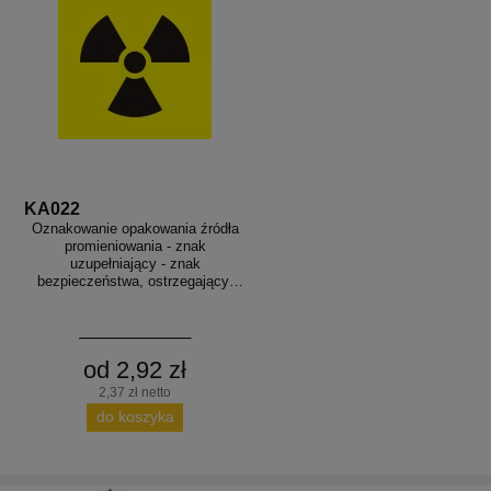
KA022
Oznakowanie opakowania źródła
promieniowania - znak
uzupełniający - znak
bezpieczeństwa, ostrzegający,
promieniowanie - KA022
od 2,92 zł
2,37 zł netto
do koszyka