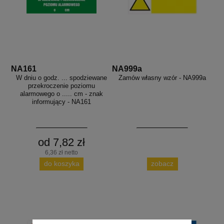
NA161
NA999a
W dniu o godz. ... spodziewane
Zamów własny wzór - NA999a
przekroczenie poziomu
alarmowego o ..... cm - znak
informujący - NA161
od 7,82 zł
6,36 zł netto
do koszyka
zobacz