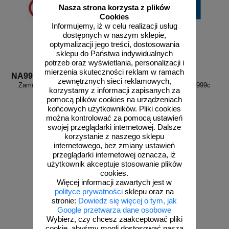
Nasza strona korzysta z plików
Cookies
Informujemy, iż w celu realizacji usług
dostępnych w naszym sklepie,
optymalizacji jego treści, dostosowania
sklepu do Państwa indywidualnych
potrzeb oraz wyświetlania, personalizacji i
mierzenia skuteczności reklam w ramach
NA999b
NA999c
zewnętrznych sieci reklamowych,
Zamów własny wzór - NA999b
Zamów własny wzór - NA999c
korzystamy z informacji zapisanych za
pomocą plików cookies na urządzeniach
końcowych użytkowników. Pliki cookies
można kontrolować za pomocą ustawień
swojej przeglądarki internetowej. Dalsze
korzystanie z naszego sklepu
internetowego, bez zmiany ustawień
przeglądarki internetowej oznacza, iż
użytkownik akceptuje stosowanie plików
zobacz
zobacz
cookies.
Więcej informacji zawartych jest w
polityce prywatności
sklepu oraz na
stronie:
Dowiedz się więcej o tym, jak
Google przetwarza dane osobowe
Wybierz, czy chcesz zaakceptować pliki
cookie, abyśmy mogli dostosować naszą