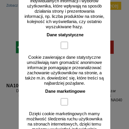
indywidualnych informacji i wyborów
zobacz więcej
Zobacz inne popularne produkty w tej kategorii.
użytkownika, które wpływają na sposób
działania strony i prezentowania
informacji, np. liczba produktów na stronie,
kolejność ich wyświetlania, czy ostatnio
wyszukiwane frazy.
Dane statystyczne
Cookie zawierające dane statystyczne
umożliwiają nam gromadzić anonimowe
informacje pomagające przeanalizować
zachowanie użytkowników na stronie, a
także m.in. dowiedzieć się, które treści są
najbardziej pożądane.
NA100
NA040
Droga ewakuacji - znak
Wstęp wzbroniony. Obszar
Dane marketingowe
informujący - NA100
niebezpieczny - znak
ostrzegający, informujący - NA040
Dzięki cookie marketingowych mamy
możliwość śledzenia ruchu użytkownika
na stronach internetowych, dzięki temu
od 7,82 zł
od 7,82 zł