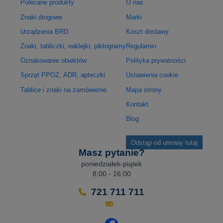
Polecane produkty
O nas
Znaki drogowe
Marki
Urządzenia BRD
Koszt dostawy
Znaki, tabliczki, naklejki, piktogramy
Regulamin
Oznakowanie obiektów
Polityka prywatności
Sprzęt PPOŻ, ADR, apteczki
Ustawienia cookie
Tablice i znaki na zamówienie
Mapa strony
Kontakt
Blog
Odstąp od umowy tutaj
Masz pytanie?
poniedziałek-piątek
8:00 - 16:00
721 711 711
Odwiedź nasz profil na Facebo