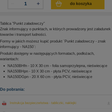
aków drogowych
trowe i hektometrowe
olejowe
do koszyka
wa na zimno
bramowe
e i piktogramy IMO
tura miejska
Tablica "Punkt załadowczy"
ci parkowe i miejskie - uliczne
infrastruktury biurowo-magazynowej
Znak informujący o punktach, w których prowadzony jest załadunek
e miejskie
owery zewnętrzne
 biura
towarów i transport ludności.
gazynowe i oznakowanie regałów
Formy w jakich możesz kupić produkt `Punkt załadowczy - znak
hali produkcyjnej
informujący - NA150`:
rzwi
rzylepne
Produkt dostępny w następujących formatach, podłożach,
 drzwi
wariantach:
NA150BHfn - 10 X 30 cm - folia samoprzylepna, nieświecące
NA150BHpn - 10 X 30 cm - płyta PCV, nieświecące
NA150DGpn - 20 X 60 cm - płyta PCV, nieświecące
Do pobrania:
Instrukcja bezpieczeństwa - tabliczki, naklejki