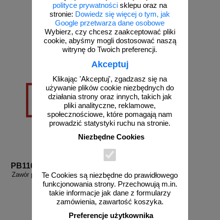
polityce prywatności
sklepu oraz na
od 27,36 zł
od 27,36 zł
stronie:
Dowiedz się więcej o tym, jak
Google przetwarza dane osobowe
22,24 zł netto
22,24 zł netto
Wybierz, czy chcesz zaakceptować pliki
do koszyka
do koszyka
cookie, abyśmy mogli dostosować naszą
witrynę do Twoich preferencji.
Akceptuj
Klikając 'Akceptuj', zgadzasz się na
używanie plików cookie niezbędnych do
działania strony oraz innych, takich jak
pliki analityczne, reklamowe,
społecznościowe, które pomagają nam
prowadzić statystyki ruchu na stronie.
Niezbędne Cookies
PB116
Zawór parowy - znak informacyjny
Te Cookies są niezbędne do prawidłowego
- PB116
funkcjonowania strony. Przechowują m.in.
takie informacje jak dane z formularzy
zamówienia, zawartość koszyka.
Preferencje użytkownika