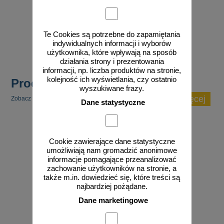
od 27,36 zł
22,24 zł netto
Te Cookies są potrzebne do zapamiętania
do koszyka
indywidualnych informacji i wyborów
użytkownika, które wpływają na sposób
działania strony i prezentowania
informacji, np. liczba produktów na stronie,
kolejność ich wyświetlania, czy ostatnio
Produkty popularne
wyszukiwane frazy.
zobacz więcej
Zobacz inne popularne produkty w tej kategorii.
Dane statystyczne
Cookie zawierające dane statystyczne
umożliwiają nam gromadzić anonimowe
informacje pomagające przeanalizować
zachowanie użytkowników na stronie, a
także m.in. dowiedzieć się, które treści są
najbardziej pożądane.
Dane marketingowe