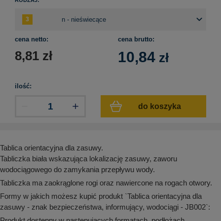
aków drogowych
trowe i hektometrowe
olejowe
wa na zimno
bramowe
e i piktogramy IMO
tura miejska
cena netto:
cena brutto:
ci parkowe i miejskie - uliczne
8,81
zł
10,84
zł
infrastruktury biurowo-magazynowej
e miejskie
owery zewnętrzne
 biura
gazynowe i oznakowanie regałów
hali produkcyjnej
ilość:
rzwi
rzylepne
do koszyka
 drzwi
Tablica orientacyjna dla zasuwy.
Tabliczka biała wskazująca lokalizację zasuwy, zaworu
wodociągowego do zamykania przepływu wody.
Tabliczka ma zaokrąglone rogi oraz nawiercone na rogach otwory.
Formy w jakich możesz kupić produkt `Tablica orientacyjna dla
zasuwy - znak bezpieczeństwa, informujący, wodociągi - JB002`:
Produkt dostępny w następujących formatach, podłożach,