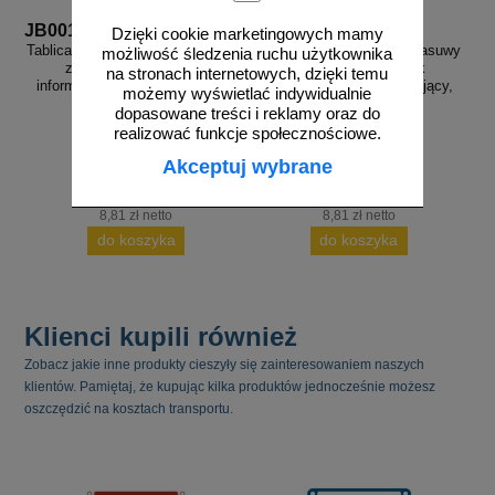
JB001
JB003
Dzięki cookie marketingowych mamy
Tablica orientacyjna dla hydrantu -
Tablica orientacyjna dla zasuwy
możliwość śledzenia ruchu użytkownika
znak bezpieczeństwa,
na połączeniu - znak
na stronach internetowych, dzięki temu
informujący, wodociągi - JB001
bezpieczeństwa, informujący,
możemy wyświetlać indywidualnie
wodociągi - JB003
dopasowane treści i reklamy oraz do
realizować funkcje społecznościowe.
Akceptuj wybrane
od 10,84 zł
od 10,84 zł
8,81 zł netto
8,81 zł netto
do koszyka
do koszyka
Klienci kupili również
Zobacz jakie inne produkty cieszyły się zainteresowaniem naszych
klientów. Pamiętaj, że kupując kilka produktów jednocześnie możesz
oszczędzić na kosztach transportu.