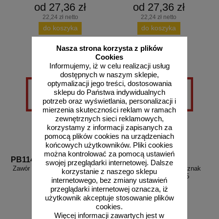
od 27,36 zł
od 27,36 zł
22,24 zł netto
22,24 zł netto
do koszyka
do koszyka
Nasza strona korzysta z plików
Cookies
Informujemy, iż w celu realizacji usług
dostępnych w naszym sklepie,
optymalizacji jego treści, dostosowania
sklepu do Państwa indywidualnych
potrzeb oraz wyświetlania, personalizacji i
mierzenia skuteczności reklam w ramach
zewnętrznych sieci reklamowych,
korzystamy z informacji zapisanych za
pomocą plików cookies na urządzeniach
końcowych użytkowników. Pliki cookies
można kontrolować za pomocą ustawień
PB114
PB115
swojej przeglądarki internetowej. Dalsze
Zawór wodny - znak informacyjny
Zawór bezpieczeństwa - znak
korzystanie z naszego sklepu
- PB114
informacyjny - PB115
internetowego, bez zmiany ustawień
przeglądarki internetowej oznacza, iż
użytkownik akceptuje stosowanie plików
cookies.
Więcej informacji zawartych jest w