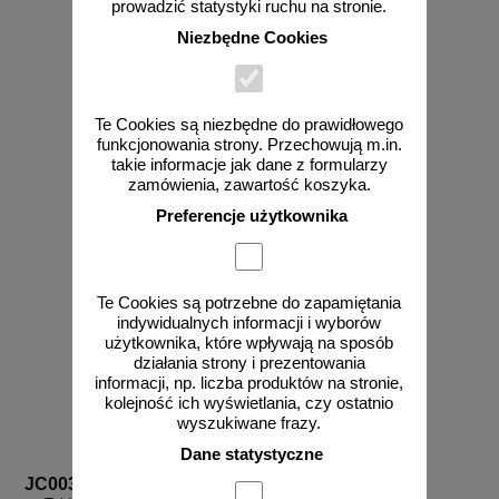
prowadzić statystyki ruchu na stronie.
JC007
gazowa - JC011
Niezbędne Cookies
Te Cookies są niezbędne do prawidłowego
od 10,84 zł
od 10,84 zł
funkcjonowania strony. Przechowują m.in.
8,81 zł netto
8,81 zł netto
takie informacje jak dane z formularzy
do koszyka
do koszyka
zamówienia, zawartość koszyka.
Preferencje użytkownika
Te Cookies są potrzebne do zapamiętania
indywidualnych informacji i wyborów
użytkownika, które wpływają na sposób
działania strony i prezentowania
informacji, np. liczba produktów na stronie,
kolejność ich wyświetlania, czy ostatnio
wyszukiwane frazy.
Dane statystyczne
JC003