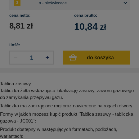
aków drogowych
trowe i hektometrowe
olejowe
wa na zimno
bramowe
cena netto:
cena brutto:
e i piktogramy IMO
tura miejska
8,81
zł
10,84
zł
ci parkowe i miejskie - uliczne
infrastruktury biurowo-magazynowej
e miejskie
owery zewnętrzne
 biura
ilość:
gazynowe i oznakowanie regałów
hali produkcyjnej
do koszyka
rzwi
rzylepne
 drzwi
Tablica zasuwy.
Tabliczka żółta wskazująca lokalizację zasuwy, zaworu gazowego
do zamykania przepływu gazu.
Tabliczka ma zaokrąglone rogi oraz nawiercone na rogach otwory.
Formy w jakich możesz kupić produkt `Tablica zasuwy - tabliczka
gazowa - JC001`:
Produkt dostępny w następujących formatach, podłożach,
wariantach: