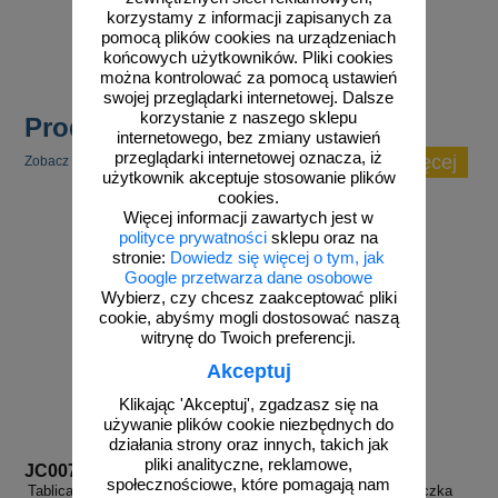
8,81 zł netto
8,81 zł netto
korzystamy z informacji zapisanych za
do koszyka
do koszyka
pomocą plików cookies na urządzeniach
końcowych użytkowników. Pliki cookies
można kontrolować za pomocą ustawień
swojej przeglądarki internetowej. Dalsze
korzystanie z naszego sklepu
Produkty popularne
internetowego, bez zmiany ustawień
przeglądarki internetowej oznacza, iż
zobacz więcej
Zobacz inne popularne produkty w tej kategorii.
użytkownik akceptuje stosowanie plików
cookies.
Więcej informacji zawartych jest w
polityce prywatności
sklepu oraz na
stronie:
Dowiedz się więcej o tym, jak
Google przetwarza dane osobowe
Wybierz, czy chcesz zaakceptować pliki
cookie, abyśmy mogli dostosować naszą
witrynę do Twoich preferencji.
Akceptuj
Klikając 'Akceptuj', zgadzasz się na
używanie plików cookie niezbędnych do
działania strony oraz innych, takich jak
pliki analityczne, reklamowe,
JC007
JC011
społecznościowe, które pomagają nam
Tablica kurka - tabliczka gazowa -
Tablica przyłącza - tabliczka