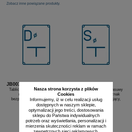
Zobacz inne powiązane produkty.
JB003
JB004
Nasza strona korzysta z plików
Tablica orientacyjna dla zasuwy
Tablica orientacyjna dla zasuwy
na połączeniu - znak
odwadniającej (spust) - znak
Cookies
bezpieczeństwa, informujący,
bezpieczeństwa, informujący,
Informujemy, iż w celu realizacji usług
wodociągi - JB003
wodociągi - JB004
dostępnych w naszym sklepie,
optymalizacji jego treści, dostosowania
sklepu do Państwa indywidualnych
potrzeb oraz wyświetlania, personalizacji i
od 10,84 zł
od 10,84 zł
mierzenia skuteczności reklam w ramach
zewnętrznych sieci reklamowych,