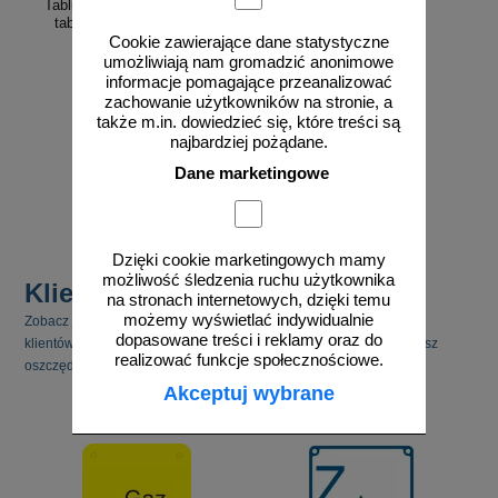
Tablica sączka węchowego -
tabliczka gazowa - JC003
Cookie zawierające dane statystyczne
umożliwiają nam gromadzić anonimowe
informacje pomagające przeanalizować
zachowanie użytkowników na stronie, a
także m.in. dowiedzieć się, które treści są
najbardziej pożądane.
od 10,84 zł
8,81 zł netto
Dane marketingowe
do koszyka
Dzięki cookie marketingowych mamy
możliwość śledzenia ruchu użytkownika
Klienci kupili również
na stronach internetowych, dzięki temu
możemy wyświetlać indywidualnie
Zobacz jakie inne produkty cieszyły się zainteresowaniem naszych
dopasowane treści i reklamy oraz do
klientów. Pamiętaj, że kupując kilka produktów jednocześnie możesz
realizować funkcje społecznościowe.
oszczędzić na kosztach transportu.
Akceptuj wybrane