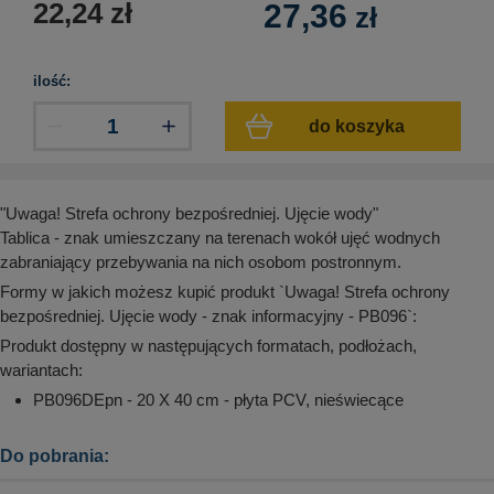
22,24
zł
27,36
zł
aków drogowych
trowe i hektometrowe
olejowe
wa na zimno
bramowe
e i piktogramy IMO
tura miejska
ilość:
ci parkowe i miejskie - uliczne
infrastruktury biurowo-magazynowej
do koszyka
e miejskie
owery zewnętrzne
 biura
gazynowe i oznakowanie regałów
hali produkcyjnej
rzwi
"Uwaga! Strefa ochrony bezpośredniej. Ujęcie wody"
rzylepne
Tablica - znak umieszczany na terenach wokół ujęć wodnych
 drzwi
zabraniający przebywania na nich osobom postronnym.
Formy w jakich możesz kupić produkt `Uwaga! Strefa ochrony
bezpośredniej. Ujęcie wody - znak informacyjny - PB096`:
Produkt dostępny w następujących formatach, podłożach,
wariantach:
PB096DEpn - 20 X 40 cm - płyta PCV, nieświecące
Do pobrania: