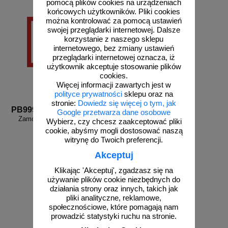
pomocą plików cookies na urządzeniach
końcowych użytkowników. Pliki cookies
można kontrolować za pomocą ustawień
swojej przeglądarki internetowej. Dalsze
korzystanie z naszego sklepu
internetowego, bez zmiany ustawień
przeglądarki internetowej oznacza, iż
użytkownik akceptuje stosowanie plików
cookies.
Więcej informacji zawartych jest w
polityce prywatności
sklepu oraz na
stronie:
Dowiedz się więcej o tym, jak
PB999d
Google przetwarza dane osobowe
Zamów własny wzór - PB999d
Wybierz, czy chcesz zaakceptować pliki
cookie, abyśmy mogli dostosować naszą
witrynę do Twoich preferencji.
Akceptuj
Klikając 'Akceptuj', zgadzasz się na
używanie plików cookie niezbędnych do
działania strony oraz innych, takich jak
pliki analityczne, reklamowe,
zobacz
społecznościowe, które pomagają nam
prowadzić statystyki ruchu na stronie.