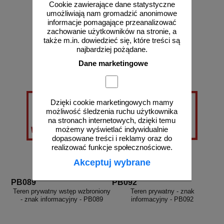
Cookie zawierające dane statystyczne
umożliwiają nam gromadzić anonimowe
informacje pomagające przeanalizować
od 27,36 zł
od 10,54 zł
zachowanie użytkowników na stronie, a
22,24 zł netto
8,57 zł netto
także m.in. dowiedzieć się, które treści są
do koszyka
do koszyka
najbardziej pożądane.
Dane marketingowe
Dzięki cookie marketingowych mamy
możliwość śledzenia ruchu użytkownika
na stronach internetowych, dzięki temu
możemy wyświetlać indywidualnie
dopasowane treści i reklamy oraz do
realizować funkcje społecznościowe.
Akceptuj wybrane
PB089
PB092
Teren prywatny wstęp wzbroniony
Teren prywatny - znak
- znak informacyjny - PB089
informacyjny - PB092