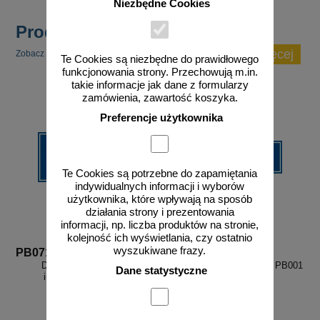
Niezbędne Cookies
Produkty popularne
zobacz więcej
Zobacz inne popularne produkty w tej kategorii.
Te Cookies są niezbędne do prawidłowego
funkcjonowania strony. Przechowują m.in.
takie informacje jak dane z formularzy
zamówienia, zawartość koszyka.
Preferencje użytkownika
Te Cookies są potrzebne do zapamiętania
indywidualnych informacji i wyborów
użytkownika, które wpływają na sposób
działania strony i prezentowania
informacji, np. liczba produktów na stronie,
kolejność ich wyświetlania, czy ostatnio
wyszukiwane frazy.
PB071
PB001
Do biura w lewo - znak
Biuro - znak informacyjny - PB001
Dane statystyczne
informacyjny - PB071