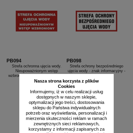
PB094
PB098
Strefa ochronna ujęcia wody.
Strefa ochrony bezpośredniego
Nieupoważnionym wstęp
ujęcia wody - znak informacyjny -
wzbroniony - znak informacyjny -
PB098
PB094
Nasza strona korzysta z plików
Cookies
Informujemy, iż w celu realizacji usług
dostępnych w naszym sklepie,
optymalizacji jego treści, dostosowania
od 27,36 zł
od 27,36 zł
sklepu do Państwa indywidualnych
22,24 zł netto
22,24 zł netto
potrzeb oraz wyświetlania, personalizacji i
do koszyka
do koszyka
mierzenia skuteczności reklam w ramach
zewnętrznych sieci reklamowych,
korzystamy z informacji zapisanych za