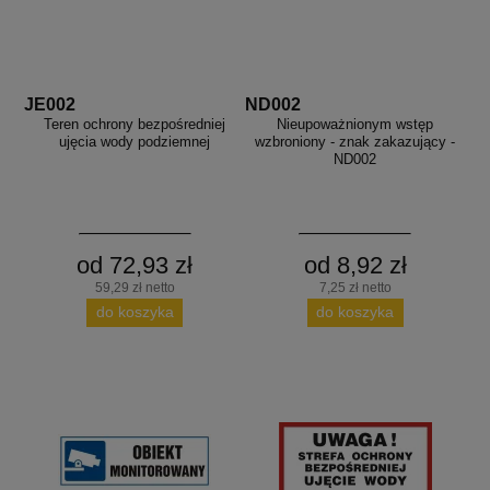
JE002
ND002
Teren ochrony bezpośredniej
Nieupoważnionym wstęp
ujęcia wody podziemnej
wzbroniony - znak zakazujący -
ND002
od 72,93 zł
od 8,92 zł
59,29 zł netto
7,25 zł netto
do koszyka
do koszyka