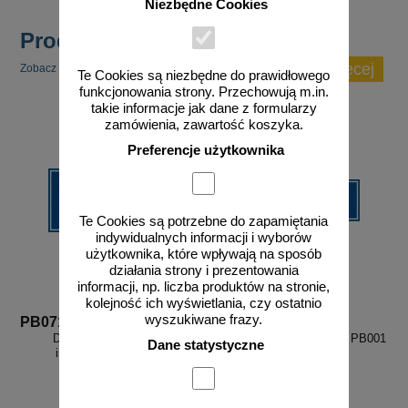
Niezbędne Cookies
Produkty popularne
zobacz więcej
Zobacz inne popularne produkty w tej kategorii.
Te Cookies są niezbędne do prawidłowego
funkcjonowania strony. Przechowują m.in.
takie informacje jak dane z formularzy
zamówienia, zawartość koszyka.
Preferencje użytkownika
Te Cookies są potrzebne do zapamiętania
indywidualnych informacji i wyborów
użytkownika, które wpływają na sposób
działania strony i prezentowania
informacji, np. liczba produktów na stronie,
kolejność ich wyświetlania, czy ostatnio
wyszukiwane frazy.
PB071
PB001
Do biura w lewo - znak
Biuro - znak informacyjny - PB001
Dane statystyczne
informacyjny - PB071