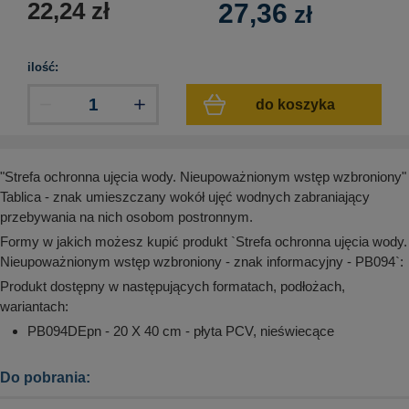
22,24
zł
27,36
zł
aków drogowych
trowe i hektometrowe
olejowe
wa na zimno
bramowe
e i piktogramy IMO
tura miejska
ilość:
ci parkowe i miejskie - uliczne
infrastruktury biurowo-magazynowej
do koszyka
e miejskie
owery zewnętrzne
 biura
gazynowe i oznakowanie regałów
hali produkcyjnej
rzwi
"Strefa ochronna ujęcia wody. Nieupoważnionym wstęp wzbroniony"
rzylepne
Tablica - znak umieszczany wokół ujęć wodnych zabraniający
 drzwi
przebywania na nich osobom postronnym.
Formy w jakich możesz kupić produkt `Strefa ochronna ujęcia wody.
Nieupoważnionym wstęp wzbroniony - znak informacyjny - PB094`:
Produkt dostępny w następujących formatach, podłożach,
wariantach:
PB094DEpn - 20 X 40 cm - płyta PCV, nieświecące
Do pobrania: