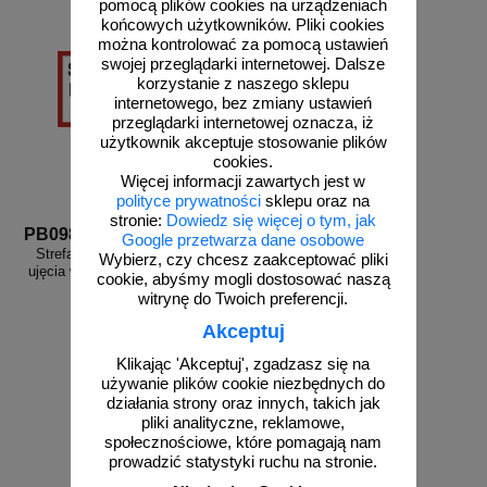
pomocą plików cookies na urządzeniach
końcowych użytkowników. Pliki cookies
można kontrolować za pomocą ustawień
swojej przeglądarki internetowej. Dalsze
korzystanie z naszego sklepu
internetowego, bez zmiany ustawień
przeglądarki internetowej oznacza, iż
użytkownik akceptuje stosowanie plików
cookies.
Więcej informacji zawartych jest w
polityce prywatności
sklepu oraz na
stronie:
Dowiedz się więcej o tym, jak
PB098
Google przetwarza dane osobowe
Strefa ochrony bezpośredniego
Wybierz, czy chcesz zaakceptować pliki
ujęcia wody - znak informacyjny -
cookie, abyśmy mogli dostosować naszą
PB098
witrynę do Twoich preferencji.
Akceptuj
Klikając 'Akceptuj', zgadzasz się na
używanie plików cookie niezbędnych do
od 27,36 zł
działania strony oraz innych, takich jak
22,24 zł netto
pliki analityczne, reklamowe,
do koszyka
społecznościowe, które pomagają nam
prowadzić statystyki ruchu na stronie.