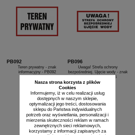
PB092
PB096
Teren prywatny - znak
Uwaga! Strefa ochrony
informacyjny - PB092
bezpośredniej. Ujęcie wody - znak
informacyjny - PB096
Nasza strona korzysta z plików
Cookies
Informujemy, iż w celu realizacji usług
dostępnych w naszym sklepie,
optymalizacji jego treści, dostosowania
od 15,68 zł
od 27,36 zł
sklepu do Państwa indywidualnych
12,75 zł netto
22,24 zł netto
potrzeb oraz wyświetlania, personalizacji i
do koszyka
do koszyka
mierzenia skuteczności reklam w ramach
zewnętrznych sieci reklamowych,
korzystamy z informacji zapisanych za