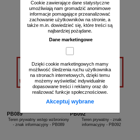
Cookie zawierające dane statystyczne
umożliwiają nam gromadzić anonimowe
informacje pomagające przeanalizować
od 27,36 zł
od 10,54 zł
zachowanie użytkowników na stronie, a
22,24 zł netto
8,57 zł netto
także m.in. dowiedzieć się, które treści są
do koszyka
do koszyka
najbardziej pożądane.
Dane marketingowe
Dzięki cookie marketingowych mamy
możliwość śledzenia ruchu użytkownika
na stronach internetowych, dzięki temu
możemy wyświetlać indywidualnie
dopasowane treści i reklamy oraz do
realizować funkcje społecznościowe.
Akceptuj wybrane
PB089
PB092
Teren prywatny wstęp wzbroniony
Teren prywatny - znak
- znak informacyjny - PB089
informacyjny - PB092