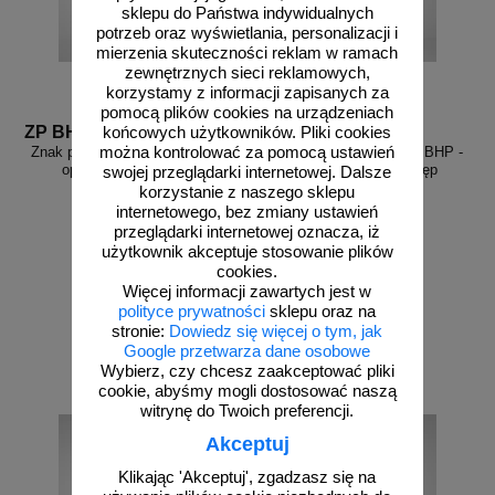
sklepu do Państwa indywidualnych
potrzeb oraz wyświetlania, personalizacji i
mierzenia skuteczności reklam w ramach
zewnętrznych sieci reklamowych,
korzystamy z informacji zapisanych za
pomocą plików cookies na urządzeniach
ZP BHP 01
ZP BHP 24
końcowych użytkowników. Pliki cookies
Znak podłogowy, naklejka BHP z
Znak podłogowy, naklejka BHP -
można kontrolować za pomocą ustawień
opisem - Zakaz palenia
Nieupoważnionym wstęp
swojej przeglądarki internetowej. Dalsze
wzbroniony
korzystanie z naszego sklepu
internetowego, bez zmiany ustawień
przeglądarki internetowej oznacza, iż
użytkownik akceptuje stosowanie plików
cookies.
od 27,68 zł
od 30,14 zł
Więcej informacji zawartych jest w
polityce prywatności
sklepu oraz na
22,50 zł netto
24,50 zł netto
stronie:
Dowiedz się więcej o tym, jak
do koszyka
do koszyka
Google przetwarza dane osobowe
Wybierz, czy chcesz zaakceptować pliki
cookie, abyśmy mogli dostosować naszą
witrynę do Twoich preferencji.
Akceptuj
Klikając 'Akceptuj', zgadzasz się na