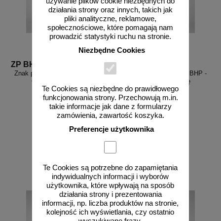
używanie plików cookie niezbędnych do
działania strony oraz innych, takich jak
pliki analityczne, reklamowe,
społecznościowe, które pomagają nam
prowadzić statystyki ruchu na stronie.
Niezbędne Cookies
ZP BHP M001
ZP BHP M002
Znak podłogowy, naklejka BHP -
Znak podłogowy, naklejka BHP -
Ogólny znak nakazu
Przeczytaj instrukcję
Te Cookies są niezbędne do prawidłowego
funkcjonowania strony. Przechowują m.in.
takie informacje jak dane z formularzy
zamówienia, zawartość koszyka.
Preferencje użytkownika
od 30,14 zł
od 30,14 zł
24,50 zł netto
24,50 zł netto
do koszyka
do koszyka
Te Cookies są potrzebne do zapamiętania
indywidualnych informacji i wyborów
użytkownika, które wpływają na sposób
działania strony i prezentowania
informacji, np. liczba produktów na stronie,
kolejność ich wyświetlania, czy ostatnio