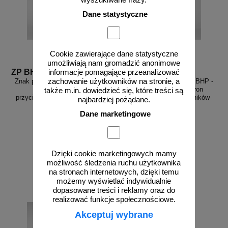
wyszukiwane frazy.
Dane statystyczne
Cookie zawierające dane statystyczne
umożliwiają nam gromadzić anonimowe
ZP BHP M007
ZP BHP MU003
informacje pomagające przeanalizować
Znak podłogowy, naklejka BHP -
Znak podłogowy, naklejka BHP -
zachowanie użytkowników na stronie, a
Nakaz stosowania
Nakaz stosowania ochron
także m.in. dowiedzieć się, które treści są
przyciemnianych gogli okularów
osobistych, gogli, nauszników
najbardziej pożądane.
ochronnych
Dane marketingowe
od 30,14 zł
od 30,14 zł
Dzięki cookie marketingowych mamy
24,50 zł netto
24,50 zł netto
możliwość śledzenia ruchu użytkownika
do koszyka
do koszyka
na stronach internetowych, dzięki temu
możemy wyświetlać indywidualnie
dopasowane treści i reklamy oraz do
realizować funkcje społecznościowe.
Akceptuj wybrane