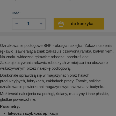
aków drogowych
trowe i hektometrowe
olejowe
wa na zimno
bramowe
ilość:
e i piktogramy IMO
tura miejska
do koszyka
ci parkowe i miejskie - uliczne
infrastruktury biurowo-magazynowej
e miejskie
owery zewnętrzne
 biura
gazynowe i oznakowanie regałów
hali produkcyjnej
Oznakowanie podłogowe BHP - okrągła naklejka `Zakaz noszenia
rzwi
rękawic` zawierająca znak zakazu z czerwoną ramką, białym tłem.
rzylepne
Na znaku widoczne rękawice robocze, przekreślone.
 drzwi
Zakazuje używania rękawic roboczych w miejscu i na obszarze
wskazywanym przez nalepkę podłogową.
Doskonale sprawdzą się w magazynach oraz halach
produkcyjnych, fabrykach, zakładach pracy. Trwałe, solidne
oznakowanie powierzchni magazynowych wewnątrz budynku.
Możliwość naklejenia na podłogi, ściany, maszyny i inne płaskie,
gładkie powierzchnie.
Parametry:
łatwość i szybkość aplikacji