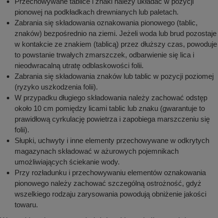
Przechowywane tablice i znaki należy układać w pozycji
pionowej na podkładkach drewnianych lub paletach.
Zabrania się składowania oznakowania pionowego (tablic,
znaków) bezpośrednio na ziemi. Jeżeli woda lub brud pozostaje
w kontakcie ze znakiem (tablicą) przez dłuższy czas, powoduje
to powstanie trwałych zmarszczek, odbarwienie się lica i
nieodwracalną utratę odblaskowości folii.
Zabrania się składowania znaków lub tablic w pozycji poziomej
(ryzyko uszkodzenia folii).
W przypadku długiego składowania należy zachować odstęp
około 10 cm pomiędzy licami tablic lub znaku (gwarantuje to
prawidłową cyrkulację powietrza i zapobiega marszczeniu się
folii).
Słupki, uchwyty i inne elementy przechowywane w odkrytych
magazynach składować w ażurowych pojemnikach
umożliwiających ściekanie wody.
Przy rozładunku i przechowywaniu elementów oznakowania
pionowego należy zachować szczególną ostrożność, gdyż
wszelkiego rodzaju zarysowania powodują obniżenie jakości
towaru.