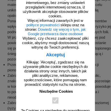
internetowego, bez zmiany ustawień
materiały opakowaniowe muszą być doszczelnione w celu
przeglądarki internetowej oznacza, iż
uniknięcia kondensacji wilgoci pomiędzy powłoką, a folią
użytkownik akceptuje stosowanie plików
opakowaniową.
cookies.
Więcej informacji zawartych jest w
Ponadto kondensacja pary wodnej na powierzchni elementów
polityce prywatności
sklepu oraz na
wpływa niekorzystnie na folię odblaskową, stwarzając ryzyko jej
stronie:
Dowiedz się więcej o tym, jak
podnoszenia oraz pogorszenia właściwości odblaskowych folii.
Google przetwarza dane osobowe
W przypadku zaobserwowania kondensacji pary wodnej pod
Wybierz, czy chcesz zaakceptować pliki
powierzchnią folii zabezpieczającej lub w przypadku dostanie
cookie, abyśmy mogli dostosować naszą
witrynę do Twoich preferencji.
się pod nią wody z opadów atmosferycznych lub z roztopionego
śniegu, należy niezwłocznie usunąć folię zabezpieczającą i
Akceptuj
pozostawić element do wyschnięcia.
Klikając 'Akceptuj', zgadzasz się na
Przechowywane tablice i znaki należy układać w pozycji
używanie plików cookie niezbędnych do
pionowej na podkładkach drewnianych lub paletach.
działania strony oraz innych, takich jak
Zabrania się składowania oznakowania pionowego (tablic,
pliki analityczne, reklamowe,
społecznościowe, które pomagają nam
znaków) bezpośrednio na ziemi. Jeżeli woda lub brud pozostaje
prowadzić statystyki ruchu na stronie.
w kontakcie ze znakiem (tablicą) przez dłuższy czas, powoduje
Niezbędne Cookies
to powstanie trwałych zmarszczek, odbarwienie się lica i
nieodwracalną utratę odblaskowości folii.
Zabrania się składowania znaków lub tablic w pozycji poziomej
(ryzyko uszkodzenia folii).
Te Cookies są niezbędne do prawidłowego