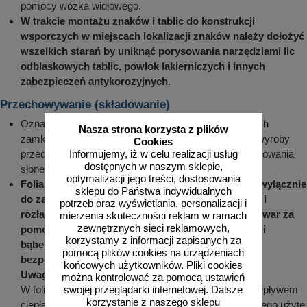
pomocy wózka widłowego.
W trakcie montażu znaków i tablic do konstrukcji
wsporczych w miejscach lokalizacji znaków należy dołożyć
wszelkich starań by uniknąć porysowania narzędziami lic
odblaskowych tablic, powłok lakierniczych i innych
zabezpieczeń antykorozyjnych
.
Przechowywanie (składowanie)
Oznakowanie powinno być składowane w magazynach
Nasza strona korzysta z plików
zamkniętych lub zadaszonych wiatach, chroniących wyroby
Cookies
przed deszczem lub nadmiernym działaniem promieniowania
Informujemy, iż w celu realizacji usług
dostępnych w naszym sklepie,
słonecznego.
optymalizacji jego treści, dostosowania
Folia, w którą pakowany jest element służy tylko i wyłącznie
sklepu do Państwa indywidualnych
do zabezpieczenia elementów w czasie transportu i
potrzeb oraz wyświetlania, personalizacji i
rozładunku. W żadnym wypadku zabezpieczony towar za
mierzenia skuteczności reklam w ramach
zewnętrznych sieci reklamowych,
pomocą: przekładek gąbkowych, kartonowych, folii
korzystamy z informacji zapisanych za
bąbelkowych oraz folii typu stretch nie nadaje się
pomocą plików cookies na urządzeniach
bezpośrednio do długiego składowania
.
końcowych użytkowników. Pliki cookies
Uwaga
:
można kontrolować za pomocą ustawień
W foliach znajdują się związki chemiczne, które pod wpływem
swojej przeglądarki internetowej. Dalsze
korzystanie z naszego sklepu
ciepła i wilgoci mogą odbarwić powłokę malarską, dlatego użyte