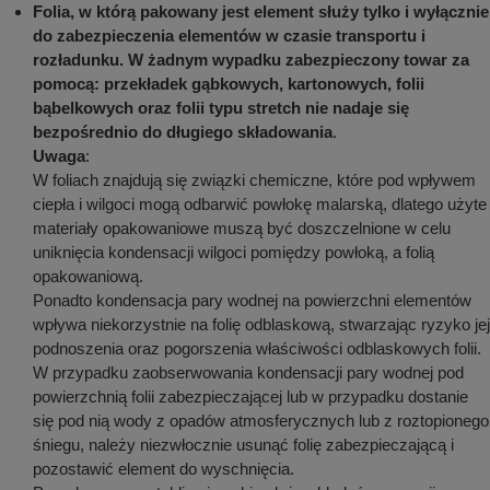
Folia, w którą pakowany jest element służy tylko i wyłącznie
do zabezpieczenia elementów w czasie transportu i
rozładunku. W żadnym wypadku zabezpieczony towar za
pomocą: przekładek gąbkowych, kartonowych, folii
bąbelkowych oraz folii typu stretch nie nadaje się
bezpośrednio do długiego składowania
.
Uwaga
:
W foliach znajdują się związki chemiczne, które pod wpływem
ciepła i wilgoci mogą odbarwić powłokę malarską, dlatego użyte
materiały opakowaniowe muszą być doszczelnione w celu
uniknięcia kondensacji wilgoci pomiędzy powłoką, a folią
opakowaniową.
Ponadto kondensacja pary wodnej na powierzchni elementów
wpływa niekorzystnie na folię odblaskową, stwarzając ryzyko jej
podnoszenia oraz pogorszenia właściwości odblaskowych folii.
W przypadku zaobserwowania kondensacji pary wodnej pod
powierzchnią folii zabezpieczającej lub w przypadku dostanie
się pod nią wody z opadów atmosferycznych lub z roztopionego
śniegu, należy niezwłocznie usunąć folię zabezpieczającą i
pozostawić element do wyschnięcia.