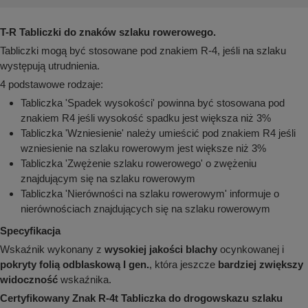
aków drogowych
trowe i hektometrowe
olejowe
wa na zimno
bramowe
T-R Tabliczki do znaków szlaku rowerowego.
e i piktogramy IMO
Tabliczki mogą być stosowane pod znakiem R-4, jeśli na szlaku
tura miejska
występują utrudnienia.
ci parkowe i miejskie - uliczne
infrastruktury biurowo-magazynowej
e miejskie
4 podstawowe rodzaje:
owery zewnętrzne
 biura
Tabliczka 'Spadek wysokości' powinna być stosowana pod
gazynowe i oznakowanie regałów
znakiem R4 jeśli wysokość spadku jest większa niż 3%
hali produkcyjnej
rzwi
Tabliczka 'Wzniesienie' należy umieścić pod znakiem R4 jeśli
rzylepne
wzniesienie na szlaku rowerowym jest większe niż 3%
 drzwi
Tabliczka 'Zwężenie szlaku rowerowego' o zwężeniu
znajdującym się na szlaku rowerowym
Tabliczka 'Nierówności na szlaku rowerowym' informuje o
nierównościach znajdujących się na szlaku rowerowym
Specyfikacja
Wskaźnik wykonany z
wysokiej jakości blachy
ocynkowanej i
pokryty folią odblaskową I gen.
, która jeszcze
bardziej zwiększy
widoczność
wskaźnika.
Certyfikowany Znak R-4t Tabliczka do drogowskazu szlaku