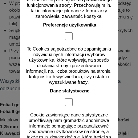
W przypadku długiego składowania należy zachować odstęp
funkcjonowania strony. Przechowują m.in.
około 10 cm pomiędzy licami tablic lub znaku (gwarantuje to
takie informacje jak dane z formularzy
zamówienia, zawartość koszyka.
prawidłową cyrkulację powietrza i zapobiega marszczeniu się
folii).
Preferencje użytkownika
Słupki, uchwyty i inne elementy przechowywane w odkrytych
magazynach składować w ażurowych pojemnikach
umożliwiających ściekanie wody.
Te Cookies są potrzebne do zapamiętania
Przy rozładunku i przechowywaniu elementów oznakowania
indywidualnych informacji i wyborów
pionowego należy zachować szczególną ostrożność, gdyż
użytkownika, które wpływają na sposób
wszelkiego rodzaju zarysowania powodują obniżenie jakości
działania strony i prezentowania
towaru.
informacji, np. liczba produktów na stronie,
kolejność ich wyświetlania, czy ostatnio
Wszystkie odstępstwa od niniejszej instrukcji powodują
wyszukiwane frazy.
odrzucenie reklamacji.
Dane statystyczne
Folia I generacji (typ I) - 7 lat gwarancji!
Folia II generacji (typ II) - 10 lat gwarancji!
Cookie zawierające dane statystyczne
Metalowe znaki drogowe są wykonywane na
blasze o grubości
umożliwiają nam gromadzić anonimowe
informacje pomagające przeanalizować
1,25 mm
zachowanie użytkowników na stronie, a
Krawędzie
są odpowiednio
zagięte
, a
rogi zaokrąglone
, dzięki
także m.in. dowiedzieć się, które treści są