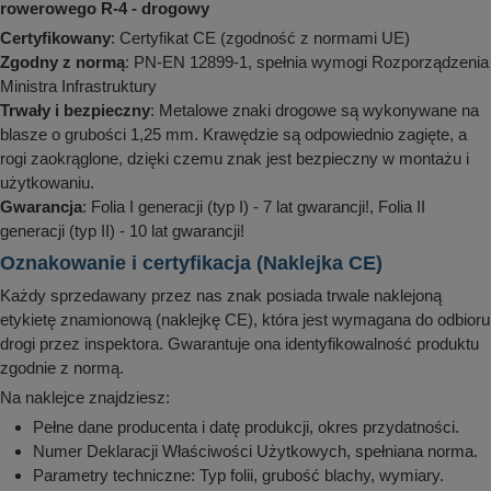
rowerowego R-4 - drogowy
Certyfikowany
: Certyfikat CE (zgodność z normami UE)
Zgodny z normą
: PN-EN 12899-1, spełnia wymogi Rozporządzenia
Ministra Infrastruktury
Trwały i bezpieczny
: Metalowe znaki drogowe są wykonywane na
blasze o grubości 1,25 mm. Krawędzie są odpowiednio zagięte, a
rogi zaokrąglone, dzięki czemu znak jest bezpieczny w montażu i
użytkowaniu.
Gwarancja
: Folia I generacji (typ I) - 7 lat gwarancji!, Folia II
generacji (typ II) - 10 lat gwarancji!
Oznakowanie i certyfikacja (Naklejka CE)
Każdy sprzedawany przez nas znak posiada trwale naklejoną
etykietę znamionową (naklejkę CE), która jest wymagana do odbioru
drogi przez inspektora. Gwarantuje ona identyfikowalność produktu
zgodnie z normą.
Na naklejce znajdziesz:
Pełne dane producenta i datę produkcji, okres przydatności.
Numer Deklaracji Właściwości Użytkowych, spełniana norma.
Parametry techniczne: Typ folii, grubość blachy, wymiary.