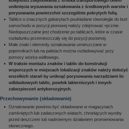
kolejności zdejmowania z środka transportowego celem
uniknięcia wysuwania oznakowania z środkowych warstw i
porysowania powierzchni szczególnie pokrytych folią
.
Tablice o znacznych gabarytach poukładane równolegle do burt
samochodu w pozycji pionowej należy zdejmować ręcznie.
Niedopuszczalne jest chodzenie po tablicach, które w czasie
rozładunku przemieszczały się do pozycji poziomej.
Małe znaki i elementy oznakowania umieszczane w
pojemnikach lub na paletach można rozładowywać przy
pomocy wózka widłowego.
W trakcie montażu znaków i tablic do konstrukcji
wsporczych w miejscach lokalizacji znaków należy dołożyć
wszelkich starań by uniknąć porysowania narzędziami lic
odblaskowych tablic, powłok lakierniczych i innych
zabezpieczeń antykorozyjnych
.
Przechowywanie (składowanie)
Oznakowanie powinno być składowane w magazynach
zamkniętych lub zadaszonych wiatach, chroniących wyroby
przed deszczem lub nadmiernym działaniem promieniowania
słonecznego.