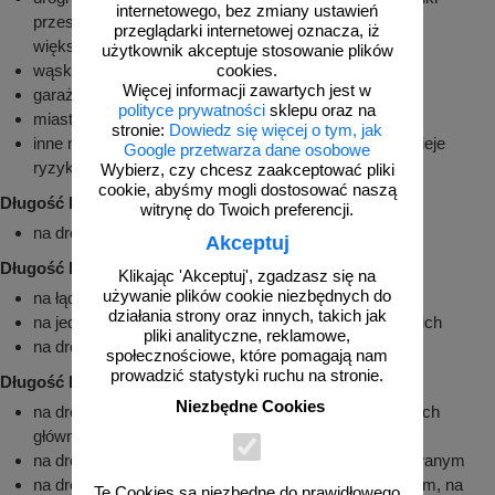
internetowego, bez zmiany ustawień
przestrzenne nie pozwalają na umieszczenie znaków
przeglądarki internetowej oznacza, iż
większych
użytkownik akceptuje stosowanie plików
wąskie uliczki zabytkowych miast
cookies.
Więcej informacji zawartych jest w
garaże podziemne, hale garażowe
polityce prywatności
sklepu oraz na
miasteczka rowerowe dla dzieci
stronie:
Dowiedz się więcej o tym, jak
inne miejsca gdzie montaż znaku jest utrudniony i istnieje
Google przetwarza dane osobowe
ryzyko zahaczenia o niego przez pojazdy, osoby
Wybierz, czy chcesz zaakceptować pliki
cookie, abyśmy mogli dostosować naszą
Długość boku 75 cm:
witrynę do Twoich preferencji.
na drogach gminnych
Akceptuj
Długość boku 90 cm:
Klikając 'Akceptuj', zgadzasz się na
używanie plików cookie niezbędnych do
na łącznicach autostrad i dróg ekspresowych
działania strony oraz innych, takich jak
na jedniojezdniowych drogach krajowych i wojewódzkich
pliki analityczne, reklamowe,
na drogach powiatowych
społecznościowe, które pomagają nam
prowadzić statystyki ruchu na stronie.
Długość boku 105 cm:
Niezbędne Cookies
na drogach ekspresowych, umieszczane przy jezdniach
głównych
na drogach dwujezdniowych poza obszarem zabudowanym
na drogach dwujezdniowych w obszarze zabudowanym, na
Te Cookies są niezbędne do prawidłowego