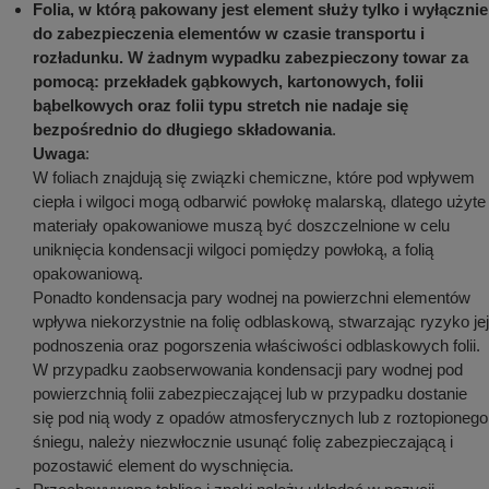
Folia, w którą pakowany jest element służy tylko i wyłącznie
do zabezpieczenia elementów w czasie transportu i
rozładunku. W żadnym wypadku zabezpieczony towar za
pomocą: przekładek gąbkowych, kartonowych, folii
bąbelkowych oraz folii typu stretch nie nadaje się
bezpośrednio do długiego składowania
.
Uwaga
:
W foliach znajdują się związki chemiczne, które pod wpływem
ciepła i wilgoci mogą odbarwić powłokę malarską, dlatego użyte
materiały opakowaniowe muszą być doszczelnione w celu
uniknięcia kondensacji wilgoci pomiędzy powłoką, a folią
opakowaniową.
Ponadto kondensacja pary wodnej na powierzchni elementów
wpływa niekorzystnie na folię odblaskową, stwarzając ryzyko jej
podnoszenia oraz pogorszenia właściwości odblaskowych folii.
W przypadku zaobserwowania kondensacji pary wodnej pod
powierzchnią folii zabezpieczającej lub w przypadku dostanie
się pod nią wody z opadów atmosferycznych lub z roztopionego
śniegu, należy niezwłocznie usunąć folię zabezpieczającą i
pozostawić element do wyschnięcia.