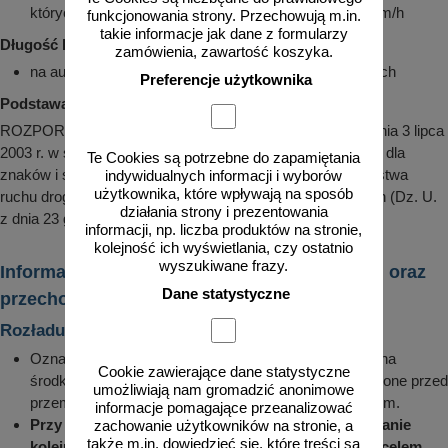
których dopuszczalna prędkość jest większa niż 60 km/h
funkcjonowania strony. Przechowują m.in.
takie informacje jak dane z formularzy
Długość boku 120 cm:
zamówienia, zawartość koszyka.
na autostradach, umieszczane przy jezdniach głównych
Preferencje użytkownika
Podstawa prawna:
ROZPORZĄDZENIE MINISTRA INFRASTRUKTURY z dnia 3 lipca
2003 r. w sprawie szczegółowych warunków technicznych dla
Te Cookies są potrzebne do zapamiętania
znaków i sygnałów drogowych oraz urządzeń bezpieczeństwa
indywidualnych informacji i wyborów
użytkownika, które wpływają na sposób
ruchu drogowego i warunków ich umieszczania na drogach (Dz. U.
działania strony i prezentowania
z dnia 23 grudnia 2003 r.)
informacji, np. liczba produktów na stronie,
kolejność ich wyświetlania, czy ostatnio
wyszukiwane frazy.
Informacje dotyczące transportu, rozładunku oraz
Dane statystyczne
przechowywania znaków drogowych
Rozładunek i montaż
Oznakowanie zamówione przez klienta jest układane na
Cookie zawierające dane statystyczne
środkach transportu w określonej pozycji i zabezpieczone przed
umożliwiają nam gromadzić anonimowe
przemieszczeniem, ocieraniem o siebie i uszkodzeniem.
informacje pomagające przeanalizować
Przy rozładunku należy zwrócić uwagę na zachowanie
zachowanie użytkowników na stronie, a
także m.in. dowiedzieć się, które treści są
kolejności zdejmowania z środka transportowego celem