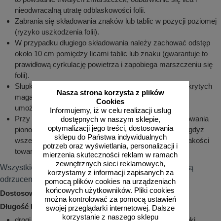
nieodwracalną utratę odblaskowości folii.
Zabrania się składowania znaków lub tablic w pozycji poziomej
(ryzyko uszkodzenia folii).
W przypadku długiego składowania należy zachować odstęp
około 10 cm pomiędzy licami tablic lub znaku (gwarantuje to
prawidłową cyrkulację powietrza i zapobiega marszczeniu się
folii).
Słupki, uchwyty i inne elementy przechowywane w odkrytych
Nasza strona korzysta z plików
magazynach składować w ażurowych pojemnikach
Cookies
umożliwiających ściekanie wody.
Informujemy, iż w celu realizacji usług
Przy rozładunku i przechowywaniu elementów oznakowania
dostępnych w naszym sklepie,
optymalizacji jego treści, dostosowania
pionowego należy zachować szczególną ostrożność, gdyż
sklepu do Państwa indywidualnych
wszelkiego rodzaju zarysowania powodują obniżenie jakości
potrzeb oraz wyświetlania, personalizacji i
towaru.
mierzenia skuteczności reklam w ramach
zewnętrznych sieci reklamowych,
Wszystkie odstępstwa od niniejszej instrukcji powodują
korzystamy z informacji zapisanych za
odrzucenie reklamacji.
pomocą plików cookies na urządzeniach
końcowych użytkowników. Pliki cookies
Dostosowywanie wielkości znaku w myśl przepisów:
można kontrolować za pomocą ustawień
Długość boku 60cm:
swojej przeglądarki internetowej. Dalsze
korzystanie z naszego sklepu
drogi w obszarze zabudowanym, lecz tylko jeśli warunki