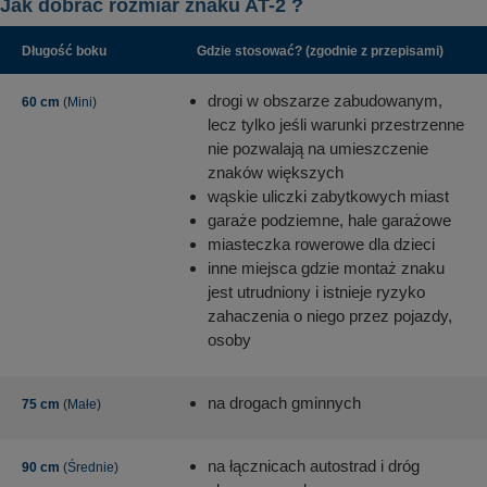
Jak dobrać rozmiar znaku AT-2 ?
Długość boku
Gdzie stosować? (zgodnie z przepisami)
drogi w obszarze zabudowanym,
60 cm
(Mini)
lecz tylko jeśli warunki przestrzenne
nie pozwalają na umieszczenie
znaków większych
wąskie uliczki zabytkowych miast
garaże podziemne, hale garażowe
miasteczka rowerowe dla dzieci
inne miejsca gdzie montaż znaku
jest utrudniony i istnieje ryzyko
zahaczenia o niego przez pojazdy,
osoby
na drogach gminnych
75 cm
(Małe)
na łącznicach autostrad i dróg
90 cm
(Średnie)