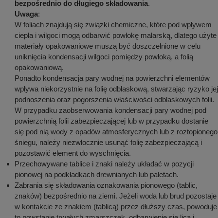
bezpośrednio do długiego składowania
.
Uwaga
:
W foliach znajdują się związki chemiczne, które pod wpływem
ciepła i wilgoci mogą odbarwić powłokę malarską, dlatego użyte
materiały opakowaniowe muszą być doszczelnione w celu
uniknięcia kondensacji wilgoci pomiędzy powłoką, a folią
opakowaniową.
Ponadto kondensacja pary wodnej na powierzchni elementów
wpływa niekorzystnie na folię odblaskową, stwarzając ryzyko jej
podnoszenia oraz pogorszenia właściwości odblaskowych folii.
W przypadku zaobserwowania kondensacji pary wodnej pod
powierzchnią folii zabezpieczającej lub w przypadku dostanie
się pod nią wody z opadów atmosferycznych lub z roztopionego
śniegu, należy niezwłocznie usunąć folię zabezpieczającą i
pozostawić element do wyschnięcia.
Przechowywane tablice i znaki należy układać w pozycji
pionowej na podkładkach drewnianych lub paletach.
Zabrania się składowania oznakowania pionowego (tablic,
znaków) bezpośrednio na ziemi. Jeżeli woda lub brud pozostaje
w kontakcie ze znakiem (tablicą) przez dłuższy czas, powoduje
to powstanie trwałych zmarszczek, odbarwienie się lica i