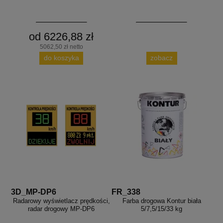
od 6226,88 zł
5062,50 zł netto
do koszyka
zobacz
3D_MP-DP6
FR_338
Radarowy wyświetlacz prędkości,
Farba drogowa Kontur biała
radar drogowy MP-DP6
5/7,5/15/33 kg