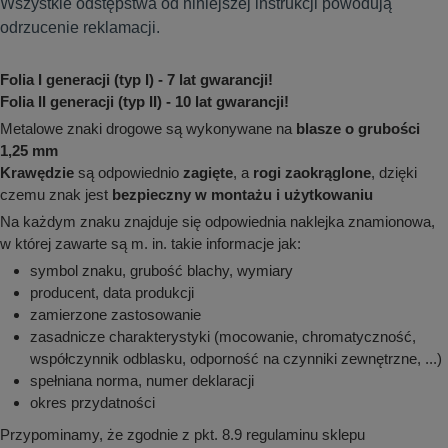
Wszystkie odstępstwa od niniejszej instrukcji powodują
odrzucenie reklamacji.
Folia I generacji (typ I) - 7 lat gwarancji!
Folia II generacji (typ II) - 10 lat gwarancji!
Metalowe znaki drogowe są wykonywane na
blasze o grubości
1,25 mm
Krawędzie
są odpowiednio
zagięte
, a
rogi zaokrąglone
, dzięki
czemu znak jest
bezpieczny w montażu i użytkowaniu
Na każdym znaku znajduje się odpowiednia naklejka znamionowa,
w której zawarte są m. in. takie informacje jak:
symbol znaku, grubość blachy, wymiary
producent, data produkcji
zamierzone zastosowanie
zasadnicze charakterystyki (mocowanie, chromatyczność,
współczynnik odblasku, odporność na czynniki zewnętrzne, ...)
spełniana norma, numer deklaracji
okres przydatności
Przypominamy, że zgodnie z pkt. 8.9 regulaminu sklepu