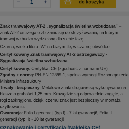
do koszyka
aków drogowych
trowe i hektometrowe
olejowe
wa na zimno
bramowe
e i piktogramy IMO
tura miejska
Znak tramwajowy AT-2 „sygnalizacja świetlna wzbudzana”
–
ci parkowe i miejskie - uliczne
infrastruktury biurowo-magazynowej
znak AT-2 ostrzega o zbliżaniu się do skrzyżowania, na którym
e miejskie
tramwaj wzbudza wydzieloną dla siebie fazę.
owery zewnętrzne
 biura
gazynowe i oznakowanie regałów
Czarna, wielka litera `W` na białym tle, w czarnej obwódce.
hali produkcyjnej
Certyfikowany Znak tramwajowy AT-2 ostrzegawczy -
rzwi
rzylepne
Sygnalizacja świetlna wzbudzana
 drzwi
Certyfikowany
: Certyfikat CE (zgodność z normami UE)
Zgodny z normą
: PN-EN 12899-1, spełnia wymogi Rozporządzenia
Ministra Infrastruktury
Trwały i bezpieczny
: Metalowe znaki drogowe są wykonywane na
blasze o grubości 1,25 mm. Krawędzie są odpowiednio zagięte, a
rogi zaokrąglone, dzięki czemu znak jest bezpieczny w montażu i
użytkowaniu.
Gwarancja
: Folia I generacji (typ I) - 7 lat gwarancji!, Folia II
generacji (typ II) - 10 lat gwarancji!
Oznakowanie i certyfikacja (Naklejka CE)