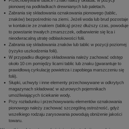
Przechowywane tablice i znaki należy układać w pozycji
pionowej na podkładkach drewnianych lub paletach.
Zabrania się składowania oznakowania pionowego (tablic,
znaków) bezpośrednio na ziemi. Jeżeli woda lub brud pozostaje
w kontakcie ze znakiem (tablicą) przez dłuższy czas, powoduje
to powstanie trwałych zmarszczek, odbarwienie się lica i
nieodwracalną utratę odblaskowości folii.
Zabrania się składowania znaków lub tablic w pozycji poziomej
(ryzyko uszkodzenia folii).
W przypadku długiego składowania należy zachować odstęp
około 10 cm pomiędzy licami tablic lub znaku (gwarantuje to
prawidłową cyrkulację powietrza i zapobiega marszczeniu się
folii).
Słupki, uchwyty i inne elementy przechowywane w odkrytych
magazynach składować w ażurowych pojemnikach
umożliwiających ściekanie wody.
Przy rozładunku i przechowywaniu elementów oznakowania
pionowego należy zachować szczególną ostrożność, gdyż
wszelkiego rodzaju zarysowania powodują obniżenie jakości
towaru.