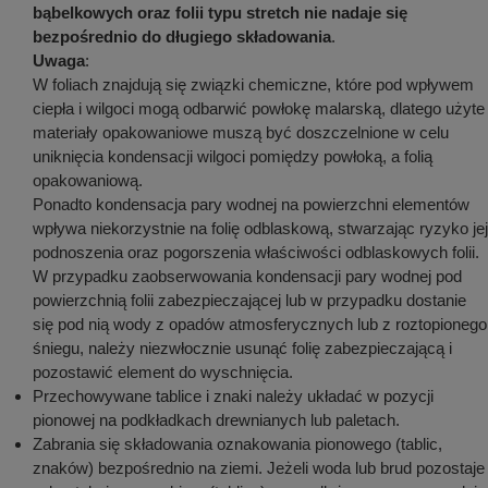
bąbelkowych oraz folii typu stretch nie nadaje się
bezpośrednio do długiego składowania
.
Uwaga
:
W foliach znajdują się związki chemiczne, które pod wpływem
ciepła i wilgoci mogą odbarwić powłokę malarską, dlatego użyte
materiały opakowaniowe muszą być doszczelnione w celu
uniknięcia kondensacji wilgoci pomiędzy powłoką, a folią
opakowaniową.
Ponadto kondensacja pary wodnej na powierzchni elementów
wpływa niekorzystnie na folię odblaskową, stwarzając ryzyko jej
podnoszenia oraz pogorszenia właściwości odblaskowych folii.
W przypadku zaobserwowania kondensacji pary wodnej pod
powierzchnią folii zabezpieczającej lub w przypadku dostanie
się pod nią wody z opadów atmosferycznych lub z roztopionego
śniegu, należy niezwłocznie usunąć folię zabezpieczającą i
pozostawić element do wyschnięcia.
Przechowywane tablice i znaki należy układać w pozycji
pionowej na podkładkach drewnianych lub paletach.
Zabrania się składowania oznakowania pionowego (tablic,
znaków) bezpośrednio na ziemi. Jeżeli woda lub brud pozostaje