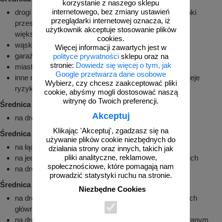
korzystanie z naszego sklepu
internetowego, bez zmiany ustawień
drogi w obszarze zabudowanym, lecz tylko jeśli warunki
przeglądarki internetowej oznacza, iż
przestrzenne nie pozwalają na umieszczenie znaków
użytkownik akceptuje stosowanie plików
większych
cookies.
wąskie uliczki zabytkowych miast
Więcej informacji zawartych jest w
garaże podziemne, hale garażowe
polityce prywatności
sklepu oraz na
stronie:
Dowiedz się więcej o tym, jak
miasteczka rowerowe dla dzieci
Google przetwarza dane osobowe
inne miejsca gdzie montaż znaku jest utrudniony i istnieje
Wybierz, czy chcesz zaakceptować pliki
ryzyko zahaczenia o niego przez pojazdy, osoby
cookie, abyśmy mogli dostosować naszą
witrynę do Twoich preferencji.
Średnica 60cm:
Akceptuj
na drogach gminnych
Klikając 'Akceptuj', zgadzasz się na
Średnica 80cm:
używanie plików cookie niezbędnych do
na łącznicach autostrad i dróg ekspresowych
działania strony oraz innych, takich jak
pliki analityczne, reklamowe,
na jedniojezdniowych drogach krajowych i wojewódzkich
społecznościowe, które pomagają nam
na drogach powiatowych
prowadzić statystyki ruchu na stronie.
Średnica 90cm:
Niezbędne Cookies
na drogach ekspresowych, umieszczane przy jezdniach
głównych
na drogach dwujezdniowych poza obszarem zabudowanym