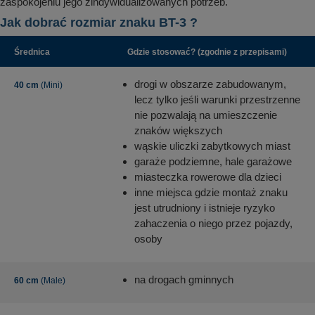
zaspokojeniu jego zindywidualizowanych potrzeb.
Jak dobrać rozmiar znaku BT-3 ?
Średnica
Gdzie stosować? (zgodnie z przepisami)
drogi w obszarze zabudowanym,
40 cm
(Mini)
lecz tylko jeśli warunki przestrzenne
nie pozwalają na umieszczenie
znaków większych
wąskie uliczki zabytkowych miast
garaże podziemne, hale garażowe
miasteczka rowerowe dla dzieci
inne miejsca gdzie montaż znaku
jest utrudniony i istnieje ryzyko
zahaczenia o niego przez pojazdy,
osoby
na drogach gminnych
60 cm
(Male)