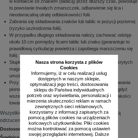
w kontakcie ze znakiem (tablicą) przez dłuższy czas, powoduje
to powstanie trwałych zmarszczek, odbarwienie się lica i
nieodwracalną utratę odblaskowości folii.
Zabrania się składowania znaków lub tablic w pozycji poziomej
(ryzyko uszkodzenia folii).
W przypadku długiego składowania należy zachować odstęp
około 10 cm pomiędzy licami tablic lub znaku (gwarantuje to
prawidłową cyrkulację powietrza i zapobiega marszczeniu się
folii).
Słupki, uchwyty i inne elementy przechowywane w odkrytych
Nasza strona korzysta z plików
Cookies
magazynach składować w ażurowych pojemnikach
Informujemy, iż w celu realizacji usług
umożliwiających ściekanie wody.
dostępnych w naszym sklepie,
Przy rozładunku i przechowywaniu elementów oznakowania
optymalizacji jego treści, dostosowania
pionowego należy zachować szczególną ostrożność, gdyż
sklepu do Państwa indywidualnych
potrzeb oraz wyświetlania, personalizacji i
wszelkiego rodzaju zarysowania powodują obniżenie jakości
mierzenia skuteczności reklam w ramach
towaru.
zewnętrznych sieci reklamowych,
korzystamy z informacji zapisanych za
Wszystkie odstępstwa od niniejszej instrukcji powodują
pomocą plików cookies na urządzeniach
odrzucenie reklamacji.
końcowych użytkowników. Pliki cookies
można kontrolować za pomocą ustawień
Dostosowywanie wielkości znaku w myśl przepisów:
swojej przeglądarki internetowej. Dalsze
Średnica 40 cm: