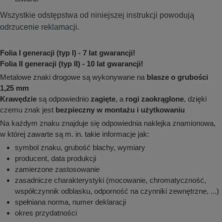
Wszystkie odstępstwa od niniejszej instrukcji powodują
odrzucenie reklamacji.
Folia I generacji (typ I) - 7 lat gwarancji!
Folia II generacji (typ II) - 10 lat gwarancji!
Metalowe znaki drogowe są wykonywane na
blasze o grubości
1,25 mm
Krawędzie
są odpowiednio
zagięte
, a
rogi zaokrąglone
, dzięki
czemu znak jest
bezpieczny w montażu i użytkowaniu
Na każdym znaku znajduje się odpowiednia naklejka znamionowa,
w której zawarte są m. in. takie informacje jak:
symbol znaku, grubość blachy, wymiary
producent, data produkcji
zamierzone zastosowanie
zasadnicze charakterystyki (mocowanie, chromatyczność,
współczynnik odblasku, odporność na czynniki zewnętrzne, ...)
spełniana norma, numer deklaracji
okres przydatności