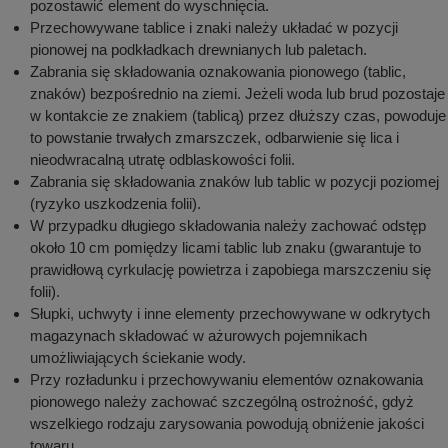
pozostawić element do wyschnięcia.
Przechowywane tablice i znaki należy układać w pozycji
pionowej na podkładkach drewnianych lub paletach.
Zabrania się składowania oznakowania pionowego (tablic,
znaków) bezpośrednio na ziemi. Jeżeli woda lub brud pozostaje
w kontakcie ze znakiem (tablicą) przez dłuższy czas, powoduje
to powstanie trwałych zmarszczek, odbarwienie się lica i
nieodwracalną utratę odblaskowości folii.
Zabrania się składowania znaków lub tablic w pozycji poziomej
(ryzyko uszkodzenia folii).
W przypadku długiego składowania należy zachować odstęp
około 10 cm pomiędzy licami tablic lub znaku (gwarantuje to
prawidłową cyrkulację powietrza i zapobiega marszczeniu się
folii).
Słupki, uchwyty i inne elementy przechowywane w odkrytych
magazynach składować w ażurowych pojemnikach
umożliwiających ściekanie wody.
Przy rozładunku i przechowywaniu elementów oznakowania
pionowego należy zachować szczególną ostrożność, gdyż
wszelkiego rodzaju zarysowania powodują obniżenie jakości
towaru.