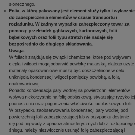
słonecznego.
Folia, w którą pakowany jest element służy tylko i wyłącznie
do zabezpieczenia elementów w czasie transportu i
rozładunku. W żadnym wypadku zabezpieczony towar za
pomocą: przekładek gąbkowych, kartonowych, folii
bąbelkowych oraz folii typu stretch nie nadaje się
bezpośrednio do długiego składowania
.
Uwaga
:
W foliach znajdują się związki chemiczne, które pod wpływem
ciepła i wilgoci mogą odbarwić powłokę malarską, dlatego użyte
materiały opakowaniowe muszą być doszczelnione w celu
uniknięcia kondensacji wilgoci pomiędzy powłoką, a folią
opakowaniową.
Ponadto kondensacja pary wodnej na powierzchni elementów
wpływa niekorzystnie na folię odblaskową, stwarzając ryzyko jej
podnoszenia oraz pogorszenia właściwości odblaskowych folii.
W przypadku zaobserwowania kondensacji pary wodnej pod
powierzchnią folii zabezpieczającej lub w przypadku dostanie
się pod nią wody z opadów atmosferycznych lub z roztopionego
śniegu, należy niezwłocznie usunąć folię zabezpieczającą i