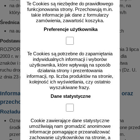
Te Cookies są niezbędne do prawidłowego
na drogach dwujezdniowych w obszarze zabudowanym, na
funkcjonowania strony. Przechowują m.in.
których dopuszczalna prędkość jest większa niż 60 km/h
takie informacje jak dane z formularzy
zamówienia, zawartość koszyka.
Średnica 100cm:
Preferencje użytkownika
na autostradach, umieszczane przy jezdniach głównych
Podstawa prawna:
ROZPORZĄDZENIE MINISTRA INFRASTRUKTURY z dnia 3 lipca
Te Cookies są potrzebne do zapamiętania
2003 r. w sprawie szczegółowych warunków technicznych dla
indywidualnych informacji i wyborów
znaków i sygnałów drogowych oraz urządzeń bezpieczeństwa
użytkownika, które wpływają na sposób
ruchu drogowego i warunków ich umieszczania na drogach (Dz. U.
działania strony i prezentowania
informacji, np. liczba produktów na stronie,
z dnia 23 grudnia 2003 r.)
kolejność ich wyświetlania, czy ostatnio
wyszukiwane frazy.
Informacje dotyczące transportu, rozładunku oraz
Dane statystyczne
przechowywania znaków drogowych
Rozładunek i montaż
Oznakowanie zamówione przez klienta jest układane na
Cookie zawierające dane statystyczne
umożliwiają nam gromadzić anonimowe
środkach transportu w określonej pozycji i zabezpieczone przed
informacje pomagające przeanalizować
przemieszczeniem, ocieraniem o siebie i uszkodzeniem.
zachowanie użytkowników na stronie, a