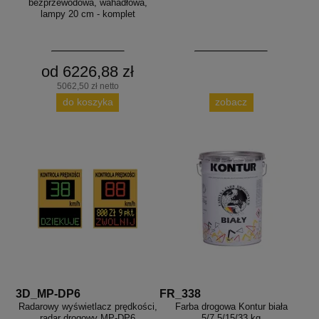
bezprzewodowa, wahadłowa,
lampy 20 cm - komplet
od 6226,88 zł
5062,50 zł netto
do koszyka
zobacz
3D_MP-DP6
FR_338
Radarowy wyświetlacz prędkości,
Farba drogowa Kontur biała
radar drogowy MP-DP6
5/7,5/15/33 kg