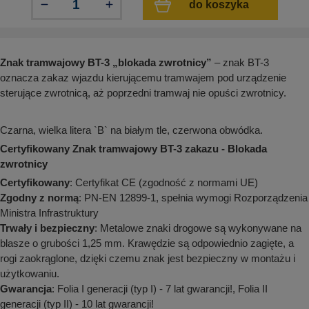
do koszyka
aków drogowych
trowe i hektometrowe
olejowe
wa na zimno
bramowe
e i piktogramy IMO
tura miejska
Znak tramwajowy BT-3 „blokada zwrotnicy”
– znak BT-3
ci parkowe i miejskie - uliczne
infrastruktury biurowo-magazynowej
oznacza zakaz wjazdu kierującemu tramwajem pod urządzenie
e miejskie
sterujące zwrotnicą, aż poprzedni tramwaj nie opuści zwrotnicy.
owery zewnętrzne
 biura
gazynowe i oznakowanie regałów
hali produkcyjnej
Czarna, wielka litera `B` na białym tle, czerwona obwódka.
rzwi
rzylepne
Certyfikowany Znak tramwajowy BT-3 zakazu - Blokada
 drzwi
zwrotnicy
Certyfikowany
: Certyfikat CE (zgodność z normami UE)
Zgodny z normą
: PN-EN 12899-1, spełnia wymogi Rozporządzenia
Ministra Infrastruktury
Trwały i bezpieczny
: Metalowe znaki drogowe są wykonywane na
blasze o grubości 1,25 mm. Krawędzie są odpowiednio zagięte, a
rogi zaokrąglone, dzięki czemu znak jest bezpieczny w montażu i
użytkowaniu.
Gwarancja
: Folia I generacji (typ I) - 7 lat gwarancji!, Folia II
generacji (typ II) - 10 lat gwarancji!