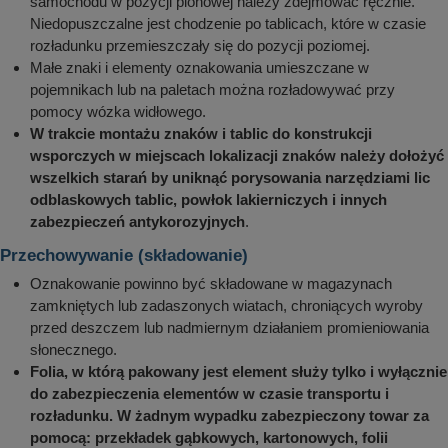
samochodu w pozycji pionowej należy zdejmować ręcznie.
Niedopuszczalne jest chodzenie po tablicach, które w czasie
rozładunku przemieszczały się do pozycji poziomej.
Małe znaki i elementy oznakowania umieszczane w
pojemnikach lub na paletach można rozładowywać przy
pomocy wózka widłowego.
W trakcie montażu znaków i tablic do konstrukcji
wsporczych w miejscach lokalizacji znaków należy dołożyć
wszelkich starań by uniknąć porysowania narzędziami lic
odblaskowych tablic, powłok lakierniczych i innych
zabezpieczeń antykorozyjnych
.
Przechowywanie (składowanie)
Oznakowanie powinno być składowane w magazynach
zamkniętych lub zadaszonych wiatach, chroniących wyroby
przed deszczem lub nadmiernym działaniem promieniowania
słonecznego.
Folia, w którą pakowany jest element służy tylko i wyłącznie
do zabezpieczenia elementów w czasie transportu i
rozładunku. W żadnym wypadku zabezpieczony towar za
pomocą: przekładek gąbkowych, kartonowych, folii