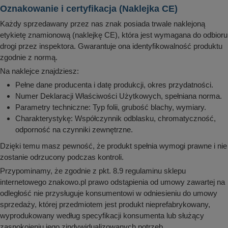
Oznakowanie i certyfikacja (Naklejka CE)
Każdy sprzedawany przez nas znak posiada trwale naklejoną
etykietę znamionową (naklejkę CE), która jest wymagana do odbioru
drogi przez inspektora. Gwarantuje ona identyfikowalność produktu
zgodnie z normą.
Na naklejce znajdziesz:
Pełne dane producenta i datę produkcji, okres przydatności.
Numer Deklaracji Właściwości Użytkowych, spełniana norma.
Parametry techniczne: Typ folii, grubość blachy, wymiary.
Charakterystykę: Współczynnik odblasku, chromatyczność,
odporność na czynniki zewnętrzne.
Dzięki temu masz pewność, że produkt spełnia wymogi prawne i nie
zostanie odrzucony podczas kontroli.
Przypominamy, że zgodnie z pkt. 8.9 regulaminu sklepu
internetowego znakowo.pl prawo odstąpienia od umowy zawartej na
odległość nie przysługuje konsumentowi w odniesieniu do umowy
sprzedaży, której przedmiotem jest produkt nieprefabrykowany,
wyprodukowany według specyfikacji konsumenta lub służący
zaspokojeniu jego zindywidualizowanych potrzeb.