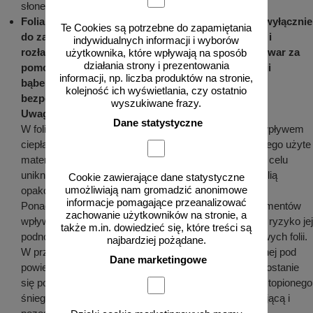
słonecznego.
Folia, w którą pakowany jest element służy tylko i wyłącznie
Te Cookies są potrzebne do zapamiętania
do zabezpieczenia elementów w czasie transportu i
indywidualnych informacji i wyborów
rozładunku. W żadnym wypadku zabezpieczony towar za
użytkownika, które wpływają na sposób
działania strony i prezentowania
pomocą: przekładek gąbkowych, kartonowych, folii
informacji, np. liczba produktów na stronie,
bąbelkowych oraz folii typu stretch nie nadaje się
kolejność ich wyświetlania, czy ostatnio
bezpośrednio do długiego składowania
.
wyszukiwane frazy.
Uwaga
:
Dane statystyczne
W foliach znajdują się związki chemiczne, które pod wpływem
ciepła i wilgoci mogą odbarwić powłokę malarską, dlatego użyte
materiały opakowaniowe muszą być doszczelnione w celu
uniknięcia kondensacji wilgoci pomiędzy powłoką, a folią
Cookie zawierające dane statystyczne
umożliwiają nam gromadzić anonimowe
opakowaniową.
informacje pomagające przeanalizować
Ponadto kondensacja pary wodnej na powierzchni elementów
zachowanie użytkowników na stronie, a
wpływa niekorzystnie na folię odblaskową, stwarzając ryzyko jej
także m.in. dowiedzieć się, które treści są
podnoszenia oraz pogorszenia właściwości odblaskowych folii.
najbardziej pożądane.
W przypadku zaobserwowania kondensacji pary wodnej pod
Dane marketingowe
powierzchnią folii zabezpieczającej lub w przypadku dostanie
się pod nią wody z opadów atmosferycznych lub z roztopionego
śniegu, należy niezwłocznie usunąć folię zabezpieczającą i