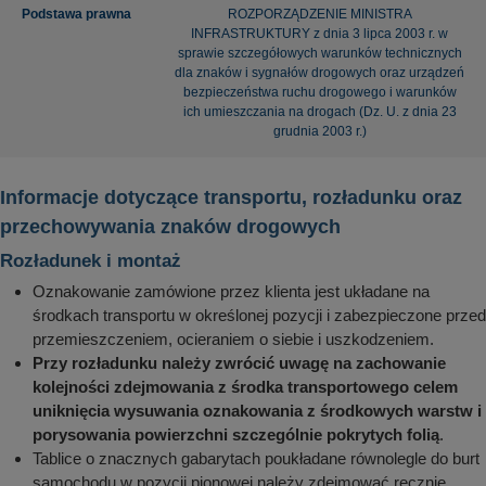
Podstawa prawna
ROZPORZĄDZENIE MINISTRA
INFRASTRUKTURY z dnia 3 lipca 2003 r. w
sprawie szczegółowych warunków technicznych
dla znaków i sygnałów drogowych oraz urządzeń
bezpieczeństwa ruchu drogowego i warunków
ich umieszczania na drogach (Dz. U. z dnia 23
grudnia 2003 r.)
Informacje dotyczące transportu, rozładunku oraz
przechowywania znaków drogowych
Rozładunek i montaż
Oznakowanie zamówione przez klienta jest układane na
środkach transportu w określonej pozycji i zabezpieczone przed
przemieszczeniem, ocieraniem o siebie i uszkodzeniem.
Przy rozładunku należy zwrócić uwagę na zachowanie
kolejności zdejmowania z środka transportowego celem
uniknięcia wysuwania oznakowania z środkowych warstw i
porysowania powierzchni szczególnie pokrytych folią
.
Tablice o znacznych gabarytach poukładane równolegle do burt
samochodu w pozycji pionowej należy zdejmować ręcznie.