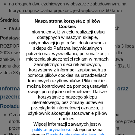
na drogach dwujezdniowych w obszarze zabudowanym, na
których dopuszczalna prędkość jest większa niż 60 km/h
Średnica 100cm:
Nasza strona korzysta z plików
Cookies
na autostradach, umieszczane przy jezdniach głównych
Informujemy, iż w celu realizacji usług
dostępnych w naszym sklepie,
Podstawa prawna:
optymalizacji jego treści, dostosowania
ROZPORZĄDZENIE MINISTRA INFRASTRUKTURY z dnia 3 lipca
sklepu do Państwa indywidualnych
2003 r. w sprawie szczegółowych warunków technicznych dla
potrzeb oraz wyświetlania, personalizacji i
mierzenia skuteczności reklam w ramach
znaków i sygnałów drogowych oraz urządzeń bezpieczeństwa
zewnętrznych sieci reklamowych,
ruchu drogowego i warunków ich umieszczania na drogach (Dz. U.
korzystamy z informacji zapisanych za
z dnia 23 grudnia 2003 r.)
pomocą plików cookies na urządzeniach
końcowych użytkowników. Pliki cookies
można kontrolować za pomocą ustawień
Informacje dotyczące transportu, rozładunku oraz
swojej przeglądarki internetowej. Dalsze
przechowywania znaków drogowych
korzystanie z naszego sklepu
internetowego, bez zmiany ustawień
Rozładunek i montaż
przeglądarki internetowej oznacza, iż
użytkownik akceptuje stosowanie plików
Oznakowanie zamówione przez klienta jest układane na
cookies.
środkach transportu w określonej pozycji i zabezpieczone przed
Więcej informacji zawartych jest w
przemieszczeniem, ocieraniem o siebie i uszkodzeniem.
polityce prywatności
sklepu oraz na
Przy rozładunku należy zwrócić uwagę na zachowanie