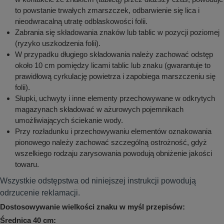
to powstanie trwałych zmarszczek, odbarwienie się lica i
nieodwracalną utratę odblaskowości folii.
Zabrania się składowania znaków lub tablic w pozycji poziomej
(ryzyko uszkodzenia folii).
W przypadku długiego składowania należy zachować odstęp
około 10 cm pomiędzy licami tablic lub znaku (gwarantuje to
prawidłową cyrkulację powietrza i zapobiega marszczeniu się
folii).
Słupki, uchwyty i inne elementy przechowywane w odkrytych
magazynach składować w ażurowych pojemnikach
umożliwiających ściekanie wody.
Przy rozładunku i przechowywaniu elementów oznakowania
pionowego należy zachować szczególną ostrożność, gdyż
wszelkiego rodzaju zarysowania powodują obniżenie jakości
towaru.
Wszystkie odstępstwa od niniejszej instrukcji powodują
odrzucenie reklamacji.
Dostosowywanie wielkości znaku w myśl przepisów:
Średnica 40 cm: