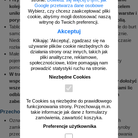
stronie:
Dowiedz się więcej o tym, jak
Google przetwarza dane osobowe
kolejności zdejmowania z środka transportowego celem
Wybierz, czy chcesz zaakceptować pliki
uniknięcia wysuwania oznakowania z środkowych warstw i
cookie, abyśmy mogli dostosować naszą
porysowania powierzchni szczególnie pokrytych folią
.
witrynę do Twoich preferencji.
Tablice o znacznych gabarytach poukładane równolegle do burt
Akceptuj
samochodu w pozycji pionowej należy zdejmować ręcznie.
Niedopuszczalne jest chodzenie po tablicach, które w czasie
Klikając 'Akceptuj', zgadzasz się na
używanie plików cookie niezbędnych do
rozładunku przemieszczały się do pozycji poziomej.
działania strony oraz innych, takich jak
Małe znaki i elementy oznakowania umieszczane w
pliki analityczne, reklamowe,
pojemnikach lub na paletach można rozładowywać przy
społecznościowe, które pomagają nam
pomocy wózka widłowego.
prowadzić statystyki ruchu na stronie.
W trakcie montażu znaków i tablic do konstrukcji
Niezbędne Cookies
wsporczych w miejscach lokalizacji znaków należy dołożyć
wszelkich starań by uniknąć porysowania narzędziami lic
odblaskowych tablic, powłok lakierniczych i innych
Te Cookies są niezbędne do prawidłowego
zabezpieczeń antykorozyjnych
.
funkcjonowania strony. Przechowują m.in.
Przechowywanie (składowanie)
takie informacje jak dane z formularzy
zamówienia, zawartość koszyka.
Oznakowanie powinno być składowane w magazynach
Preferencje użytkownika
zamkniętych lub zadaszonych wiatach, chroniących wyroby
przed deszczem lub nadmiernym działaniem promieniowania