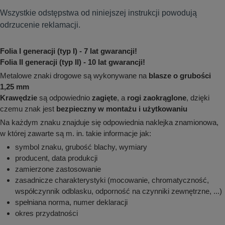
Wszystkie odstępstwa od niniejszej instrukcji powodują
odrzucenie reklamacji.
Folia I generacji (typ I) - 7 lat gwarancji!
Folia II generacji (typ II) - 10 lat gwarancji!
Metalowe znaki drogowe są wykonywane na
blasze o grubości
1,25 mm
Krawędzie
są odpowiednio
zagięte
, a
rogi zaokrąglone
, dzięki
czemu znak jest
bezpieczny w montażu i użytkowaniu
Na każdym znaku znajduje się odpowiednia naklejka znamionowa,
w której zawarte są m. in. takie informacje jak:
symbol znaku, grubość blachy, wymiary
producent, data produkcji
zamierzone zastosowanie
zasadnicze charakterystyki (mocowanie, chromatyczność,
współczynnik odblasku, odporność na czynniki zewnętrzne, ...)
spełniana norma, numer deklaracji
okres przydatności