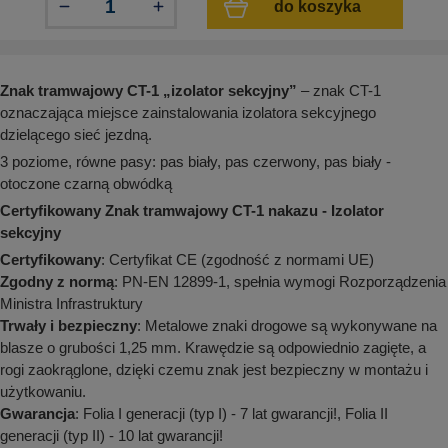
do koszyka
aków drogowych
trowe i hektometrowe
olejowe
wa na zimno
bramowe
e i piktogramy IMO
tura miejska
Znak tramwajowy CT-1 „izolator sekcyjny”
– znak CT-1
ci parkowe i miejskie - uliczne
infrastruktury biurowo-magazynowej
oznaczająca miejsce zainstalowania izolatora sekcyjnego
e miejskie
dzielącego sieć jezdną.
owery zewnętrzne
 biura
gazynowe i oznakowanie regałów
3 poziome, równe pasy: pas biały, pas czerwony, pas biały -
hali produkcyjnej
otoczone czarną obwódką
rzwi
rzylepne
Certyfikowany Znak tramwajowy CT-1 nakazu - Izolator
 drzwi
sekcyjny
Certyfikowany
: Certyfikat CE (zgodność z normami UE)
Zgodny z normą
: PN-EN 12899-1, spełnia wymogi Rozporządzenia
Ministra Infrastruktury
Trwały i bezpieczny
: Metalowe znaki drogowe są wykonywane na
blasze o grubości 1,25 mm. Krawędzie są odpowiednio zagięte, a
rogi zaokrąglone, dzięki czemu znak jest bezpieczny w montażu i
użytkowaniu.
Gwarancja
: Folia I generacji (typ I) - 7 lat gwarancji!, Folia II
generacji (typ II) - 10 lat gwarancji!