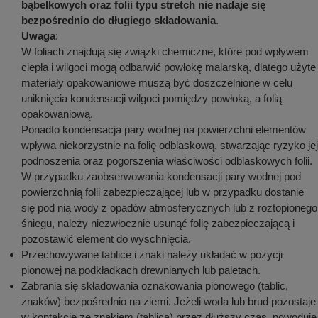
bąbelkowych oraz folii typu stretch nie nadaje się
bezpośrednio do długiego składowania
.
Uwaga
:
W foliach znajdują się związki chemiczne, które pod wpływem
ciepła i wilgoci mogą odbarwić powłokę malarską, dlatego użyte
materiały opakowaniowe muszą być doszczelnione w celu
uniknięcia kondensacji wilgoci pomiędzy powłoką, a folią
opakowaniową.
Ponadto kondensacja pary wodnej na powierzchni elementów
wpływa niekorzystnie na folię odblaskową, stwarzając ryzyko jej
podnoszenia oraz pogorszenia właściwości odblaskowych folii.
W przypadku zaobserwowania kondensacji pary wodnej pod
powierzchnią folii zabezpieczającej lub w przypadku dostanie
się pod nią wody z opadów atmosferycznych lub z roztopionego
śniegu, należy niezwłocznie usunąć folię zabezpieczającą i
pozostawić element do wyschnięcia.
Przechowywane tablice i znaki należy układać w pozycji
pionowej na podkładkach drewnianych lub paletach.
Zabrania się składowania oznakowania pionowego (tablic,
znaków) bezpośrednio na ziemi. Jeżeli woda lub brud pozostaje
w kontakcie ze znakiem (tablicą) przez dłuższy czas, powoduje