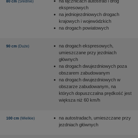
na łącznicach autostrad i dróg
80 cm
(Średnie)
ekspresowych
na jedniojezdniowych drogach
krajowych i wojewódzkich
na drogach powiatowych
na drogach ekspresowych,
90 cm
(Duże)
umieszczane przy jezdniach
głównych
na drogach dwujezdniowych poza
obszarem zabudowanym
na drogach dwujezdniowych w
obszarze zabudowanym, na
których dopuszczalna prędkość jest
większa niż 60 km/h
na autostradach, umieszczane przy
100 cm
(Wielkie)
jezdniach głównych