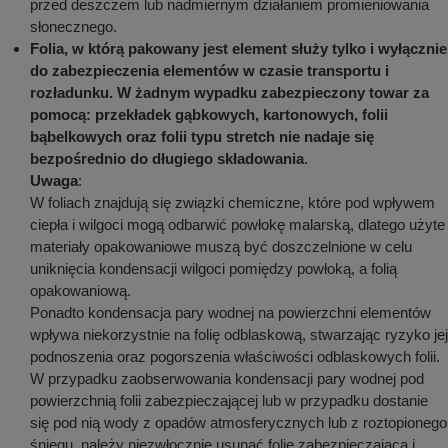
przed deszczem lub nadmiernym działaniem promieniowania
słonecznego.
Folia, w którą pakowany jest element służy tylko i wyłącznie
do zabezpieczenia elementów w czasie transportu i
rozładunku. W żadnym wypadku zabezpieczony towar za
pomocą: przekładek gąbkowych, kartonowych, folii
bąbelkowych oraz folii typu stretch nie nadaje się
bezpośrednio do długiego składowania
.
Uwaga
:
W foliach znajdują się związki chemiczne, które pod wpływem
ciepła i wilgoci mogą odbarwić powłokę malarską, dlatego użyte
materiały opakowaniowe muszą być doszczelnione w celu
uniknięcia kondensacji wilgoci pomiędzy powłoką, a folią
opakowaniową.
Ponadto kondensacja pary wodnej na powierzchni elementów
wpływa niekorzystnie na folię odblaskową, stwarzając ryzyko jej
podnoszenia oraz pogorszenia właściwości odblaskowych folii.
W przypadku zaobserwowania kondensacji pary wodnej pod
powierzchnią folii zabezpieczającej lub w przypadku dostanie
się pod nią wody z opadów atmosferycznych lub z roztopionego
śniegu, należy niezwłocznie usunąć folię zabezpieczającą i