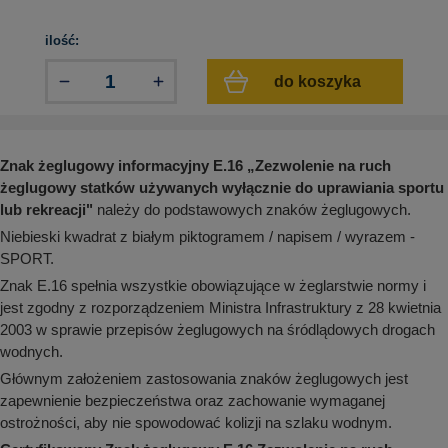
aków drogowych
trowe i hektometrowe
olejowe
wa na zimno
bramowe
ilość:
e i piktogramy IMO
tura miejska
do koszyka
ci parkowe i miejskie - uliczne
infrastruktury biurowo-magazynowej
e miejskie
owery zewnętrzne
 biura
gazynowe i oznakowanie regałów
Znak żeglugowy informacyjny E.16
„
Zezwolenie na ruch
hali produkcyjnej
żeglugowy statków używanych wyłącznie do uprawiania sportu
rzwi
rzylepne
lub rekreacji
"
należy do podstawowych znaków żeglugowych.
 drzwi
Niebieski kwadrat z białym piktogramem / napisem / wyrazem -
SPORT.
Znak E.16 spełnia wszystkie obowiązujące w żeglarstwie normy i
jest zgodny z rozporządzeniem Ministra Infrastruktury z 28 kwietnia
2003 w sprawie przepisów żeglugowych na śródlądowych drogach
wodnych.
Głównym założeniem zastosowania znaków żeglugowych jest
zapewnienie bezpieczeństwa oraz zachowanie wymaganej
ostrożności, aby nie spowodować kolizji na szlaku wodnym.