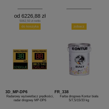
od 6226,88 zł
5062,50 zł netto
do koszyka
zobacz
3D_MP-DP6
FR_338
Radarowy wyświetlacz prędkości,
Farba drogowa Kontur biała
radar drogowy MP-DP6
5/7,5/15/33 kg