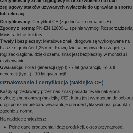
Certyfikowany Znak żeglugowy E.16 Zezwolenie na ruch
żeglugowy statków używanych wyłącznie do uprawiania sportu
lub rekreacji
Certyfikowany
: Certyfikat CE (zgodność z normami UE)
Zgodny z normą
: PN-EN 12899-1, spełnia wymogi Rozporządzenia
Ministra Infrastruktury
Trwały i bezpieczny
: Metalowe znaki drogowe są wykonywane na
blasze o grubości 1,25 mm. Krawędzie są odpowiednio zagięte, a
rogi zaokrąglone, dzięki czemu znak jest bezpieczny w montażu i
użytkowaniu.
Gwarancja
: Folia I generacji (typ I) - 7 lat gwarancji!, Folia II
generacji (typ II) - 10 lat gwarancji!
Oznakowanie i certyfikacja (Naklejka CE)
Każdy sprzedawany przez nas znak posiada trwale naklejoną
etykietę znamionową (naklejkę CE), która jest wymagana do odbioru
drogi przez inspektora. Gwarantuje ona identyfikowalność produktu
zgodnie z normą.
Na naklejce znajdziesz:
Pełne dane producenta i datę produkcji, okres przydatności.