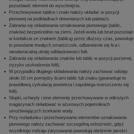
pozostawić element do wyschnięcia.
Przechowywane tablice i znaki należy układać w pozycji
pionowej na podkładkach drewnianych lub paletach.
Zabrania się składowania oznakowania pionowego (tablic,
znaków) bezpośrednio na ziemi. Jeżeli woda lub brud pozostaje
w kontakcie ze znakiem (tablicą) przez dłuższy czas, powoduje
to powstanie trwałych zmarszczek, odbarwienie się lica i
nieodwracalną utratę odblaskowości folii.
Zabrania się składowania znaków lub tablic w pozycji poziomej
(ryzyko uszkodzenia folii).
W przypadku długiego składowania należy zachować odstęp
około 10 cm pomiędzy licami tablic lub znaku (gwarantuje to
prawidłową cyrkulację powietrza i zapobiega marszczeniu się
folii).
Słupki, uchwyty i inne elementy przechowywane w odkrytych
magazynach składować w ażurowych pojemnikach
umożliwiających ściekanie wody.
Przy rozładunku i przechowywaniu elementów oznakowania
pionowego należy zachować szczególną ostrożność, gdyż
wszelkiego rodzaju zarysowania powodują obniżenie jakości