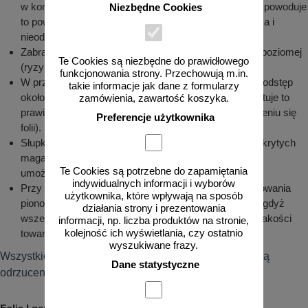
w kontakcie ze znakiem (tablicą) przez dłuższy czas, powoduje
Niezbędne Cookies
to powstanie trwałych zmarszczek, odbarwienie się lica i
nieodwracalną utratę odblaskowości folii.
Zabrania się składowania znaków lub tablic w pozycji poziomej
Te Cookies są niezbędne do prawidłowego
(ryzyko uszkodzenia folii).
funkcjonowania strony. Przechowują m.in.
W przypadku długiego składowania należy zachować odstęp
takie informacje jak dane z formularzy
około 10 cm pomiędzy licami tablic lub znaku (gwarantuje to
zamówienia, zawartość koszyka.
prawidłową cyrkulację powietrza i zapobiega marszczeniu się
Preferencje użytkownika
folii).
Słupki, uchwyty i inne elementy przechowywane w odkrytych
magazynach składować w ażurowych pojemnikach
Te Cookies są potrzebne do zapamiętania
umożliwiających ściekanie wody.
indywidualnych informacji i wyborów
Przy rozładunku i przechowywaniu elementów oznakowania
użytkownika, które wpływają na sposób
pionowego należy zachować szczególną ostrożność, gdyż
działania strony i prezentowania
wszelkiego rodzaju zarysowania powodują obniżenie jakości
informacji, np. liczba produktów na stronie,
kolejność ich wyświetlania, czy ostatnio
towaru.
wyszukiwane frazy.
Wszystkie odstępstwa od niniejszej instrukcji powodują
Dane statystyczne
odrzucenie reklamacji.