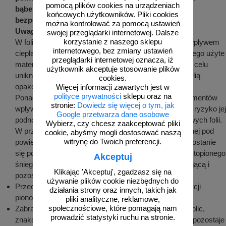
pomocą plików cookies na urządzeniach
bąbelkowych oraz folii typu stretch nie nadaje się
końcowych użytkowników. Pliki cookies
bezpośrednio do długiego składowania
.
można kontrolować za pomocą ustawień
Uwaga
:
swojej przeglądarki internetowej. Dalsze
korzystanie z naszego sklepu
W foliach znajdują się związki chemiczne, które pod wpływem
internetowego, bez zmiany ustawień
ciepła i wilgoci mogą odbarwić powłokę malarską, dlatego użyte
przeglądarki internetowej oznacza, iż
materiały opakowaniowe muszą być doszczelnione w celu
użytkownik akceptuje stosowanie plików
uniknięcia kondensacji wilgoci pomiędzy powłoką, a folią
cookies.
opakowaniową.
Więcej informacji zawartych jest w
polityce prywatności
sklepu oraz na
Ponadto kondensacja pary wodnej na powierzchni elementów
stronie:
Dowiedz się więcej o tym, jak
wpływa niekorzystnie na folię odblaskową, stwarzając ryzyko jej
Google przetwarza dane osobowe
podnoszenia oraz pogorszenia właściwości odblaskowych folii.
Wybierz, czy chcesz zaakceptować pliki
W przypadku zaobserwowania kondensacji pary wodnej pod
cookie, abyśmy mogli dostosować naszą
witrynę do Twoich preferencji.
powierzchnią folii zabezpieczającej lub w przypadku dostanie
się pod nią wody z opadów atmosferycznych lub z roztopionego
Akceptuj
śniegu, należy niezwłocznie usunąć folię zabezpieczającą i
Klikając 'Akceptuj', zgadzasz się na
pozostawić element do wyschnięcia.
używanie plików cookie niezbędnych do
Przechowywane tablice i znaki należy układać w pozycji
działania strony oraz innych, takich jak
pionowej na podkładkach drewnianych lub paletach.
pliki analityczne, reklamowe,
społecznościowe, które pomagają nam
Zabrania się składowania oznakowania pionowego (tablic,
prowadzić statystyki ruchu na stronie.
znaków) bezpośrednio na ziemi. Jeżeli woda lub brud pozostaje