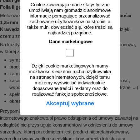
Folia I generacji (typ I) - 7 lat gwarancji!
Cookie zawierające dane statystyczne
Folia II generacji (typ II) - 10 lat gwarancji!
umożliwiają nam gromadzić anonimowe
Metalowe znaki drogowe są wykonywane na
blasze o grubości
informacje pomagające przeanalizować
zachowanie użytkowników na stronie, a
1,25 mm
także m.in. dowiedzieć się, które treści są
Krawędzie
są odpowiednio
zagięte
, a
rogi zaokrąglone
, dzięki
najbardziej pożądane.
czemu znak jest
bezpieczny w montażu i użytkowaniu
Dane marketingowe
Na każdym znaku znajduje się odpowiednia naklejka znamionowa,
w której zawarte są m. in. takie informacje jak:
symbol znaku, grubość blachy, wymiary
Dzięki cookie marketingowych mamy
producent, data produkcji
możliwość śledzenia ruchu użytkownika
zamierzone zastosowanie
na stronach internetowych, dzięki temu
zasadnicze charakterystyki (mocowanie, chromatyczność,
możemy wyświetlać indywidualnie
współczynnik odblasku, odporność na czynniki zewnętrzne, ...)
dopasowane treści i reklamy oraz do
realizować funkcje społecznościowe.
spełniana norma, numer deklaracji
okres przydatności
Akceptuj wybrane
Przypominamy, że zgodnie z pkt. 8.9 regulaminu sklepu
internetowego znakowo.pl prawo odstąpienia od umowy zawartej na
odległość nie przysługuje konsumentowi w odniesieniu do umowy
sprzedaży, której przedmiotem jest produkt nieprefabrykowany,
wyprodukowany według specyfikacji konsumenta lub służący