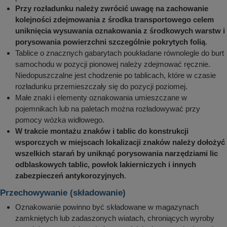
Przy rozładunku należy zwrócić uwagę na zachowanie
kolejności zdejmowania z środka transportowego celem
uniknięcia wysuwania oznakowania z środkowych warstw i
porysowania powierzchni szczególnie pokrytych folią
.
Tablice o znacznych gabarytach poukładane równolegle do burt
samochodu w pozycji pionowej należy zdejmować ręcznie.
Niedopuszczalne jest chodzenie po tablicach, które w czasie
rozładunku przemieszczały się do pozycji poziomej.
Małe znaki i elementy oznakowania umieszczane w
pojemnikach lub na paletach można rozładowywać przy
pomocy wózka widłowego.
W trakcie montażu znaków i tablic do konstrukcji
wsporczych w miejscach lokalizacji znaków należy dołożyć
wszelkich starań by uniknąć porysowania narzędziami lic
odblaskowych tablic, powłok lakierniczych i innych
zabezpieczeń antykorozyjnych
.
Przechowywanie (składowanie)
Oznakowanie powinno być składowane w magazynach
zamkniętych lub zadaszonych wiatach, chroniących wyroby