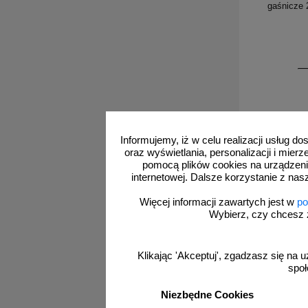
gaśnicze
Informujemy, iż w celu realizacji usług 
oraz wyświetlania, personalizacji i mie
pomocą plików cookies na urządzeni
internetowej. Dalsze korzystanie z nas
Więcej informacji zawartych jest w
po
Wybierz, czy chcesz 
Klikając 'Akceptuj', zgadzasz się na u
społ
1K001
Skrzynka
meta
Niezbędne Cookies