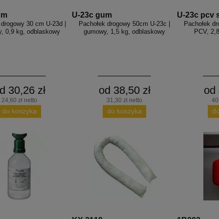
um
U-23c gum
U-23c pcv s
 drogowy 30 cm U-23d |
Pachołek drogowy 50cm U-23c |
Pachołek dr
, 0,9 kg, odblaskowy
gumowy, 1,5 kg, odblaskowy
PCV, 2,8
d 30,26 zł
od 38,50 zł
od 
24,60 zł netto
31,30 zł netto
40
do koszyka
do koszyka
d