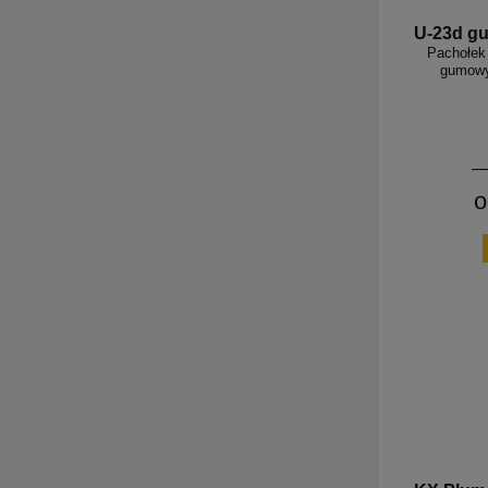
U-23d g
Pachołek
gumowy
o