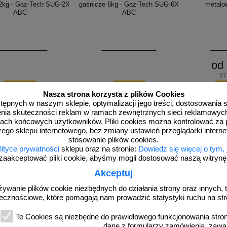
 2kg - Gaz-Tech SUG-2X
gaśnicze 6kg - Gaz-Tech SUG-6X
metalo
ABC
ABC
od 
67
zobacz
zobacz
d
Nasza strona korzysta z plików Cookies
dostępnych w naszym sklepie, optymalizacji jego treści, dostosowania
rzenia skuteczności reklam w ramach zewnętrznych sieci reklamowyc
ach końcowych użytkowników. Pliki cookies można kontrolować za 
zego sklepu internetowego, bez zmiany ustawień przeglądarki intern
stosowanie plików cookies.
lityce prywatności
sklepu oraz na stronie:
Dowiedz się więcej o tym,
zaakceptować pliki cookie, abyśmy mogli dostosować naszą witrynę d
Akceptuj
żywanie plików cookie niezbędnych do działania strony oraz innych, t
ecznościowe, które pomagają nam prowadzić statystyki ruchu na str
1K007
KX 0758
 na klucz ewakuacyjny
Skrzynka na klucz ewakuacyjny
Sorbent sypki
Te Cookies są niezbędne do prawidłowego funkcjonowania strony
lowa 10x10x1,9 cm
metalowa 7x15,2x2,7 cm
dane z formularzy zamówienia, zawa