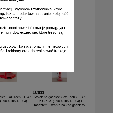
formacji i wyborów użytkownika, które
np. liczba produktów na stronie, kolejność
ukiwane frazy.
82,41 zł
od 43,05 zł
adzić anonimowe informacje pomagające
,00 zł netto
35,00 zł netto
m.in. dowiedzieć się, które treści są
o koszyka
do koszyka
 użytkownika na stronach internetowych,
ci i reklamy oraz do realizować funkcje
1C011
śnicę Gaz-Tech GP-4X
Stojak na gaśnicę Gaz-Tech GP-4X
(1A002 lub 1A004)
lub GP-6X (1A002 lub 1A004) z
masztem i szafką na koc gaśniczy