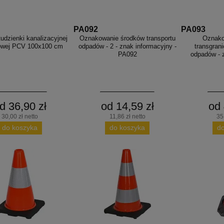
PA092
PA093
udzienki kanalizacyjnej
Oznakowanie środków transportu
Oznako
owej PCV 100x100 cm
odpadów - 2 - znak informacyjny -
transgran
PA092
odpadów - 
d 36,90 zł
od 14,59 zł
od 
30,00 zł netto
11,86 zł netto
35
do koszyka
do koszyka
d