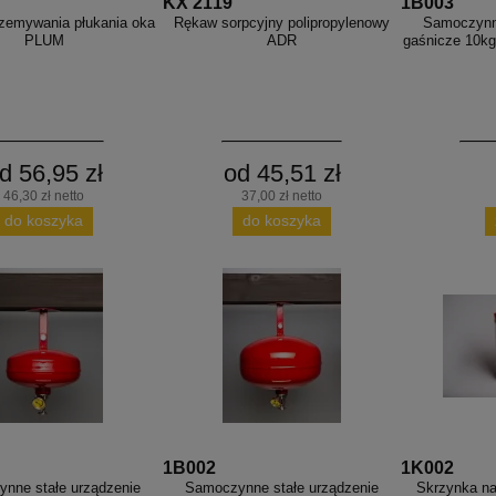
KX 2119
1B003
rzemywania płukania oka
Rękaw sorpcyjny polipropylenowy
Samoczynne
PLUM
ADR
gaśnicze 10k
d 56,95 zł
od 45,51 zł
46,30 zł netto
37,00 zł netto
do koszyka
do koszyka
1B002
1K002
nne stałe urządzenie
Samoczynne stałe urządzenie
Skrzynka na