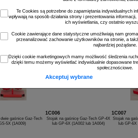
Te Cookies są potrzebne do zapamiętania indywidualnych in
wpływają na sposób działania strony i prezentowania informacji, 
ich wyświetlania, czy ostatnio wysz
d 75,41 zł
od 154,41 zł
od 
Cookie zawierające dane statystyczne umożliwiają nam grom
61,31 zł netto
125,54 zł netto
67
przeanalizować zachowanie użytkowników na stronie, a także 
do koszyka
do koszyka
d
najbardziej pożądane.
Dzięki cookie marketingowych mamy możliwość śledzenia ruchu
dzięki temu możemy wyświetlać indywidualnie dopasowane treś
społecznościowe.
Akceptuj wybrane
1C006
1C007
 dwie gaśnice Gaz-Tech
Stojak na gaśnicę Gaz-Tech GP-4X
Stojak na ga
GS-5X (1A009)
lub GP-6X (1A002 lub 1A004)
lub GP-6X 