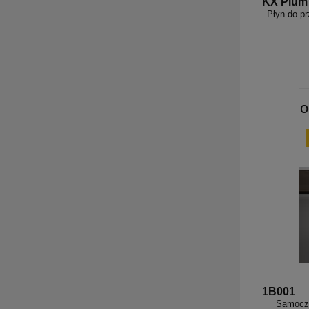
KX Plum
Płyn do p
o
1B001
Samoczy