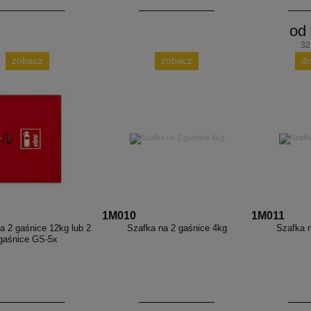
od 
32
zobacz
zobacz
d
1M010
1M011
a 2 gaśnice 12kg lub 2
Szafka na 2 gaśnice 4kg
Szafka n
gaśnice GS-5x