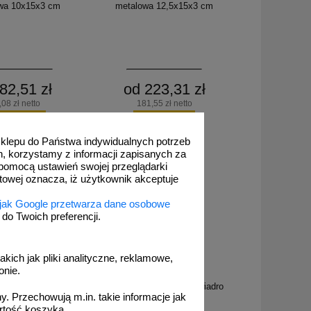
wa 10x15x3 cm
metalowa 12,5x15x3 cm
82,51 zł
od 223,31 zł
,08 zł netto
181,55 zł netto
o koszyka
do koszyka
 sklepu do Państwa indywidualnych potrzeb
h, korzystamy z informacji zapisanych za
pomocą ustawień swojej przeglądarki
etowej oznacza, iż użytkownik akceptuje
 jak Google przetwarza dane osobowe
o Twoich preferencji.
akich jak pliki analityczne, reklamowe,
onie.
KX 2665
 20kg mineralny worek
Sorbent sypki 5l ADR, wiadro
. Przechowują m.in. takie informacje jak
ADR
rtość koszyka.