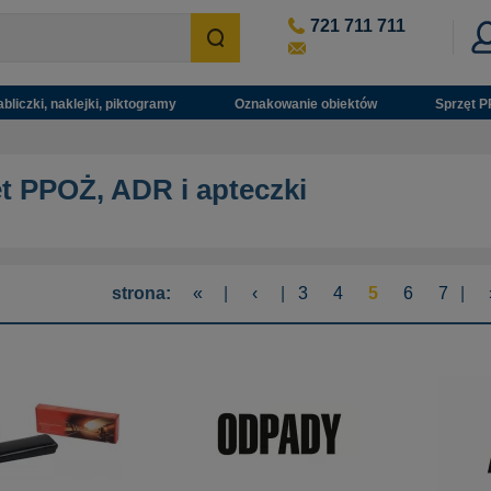
721 711 711
abliczki, naklejki, piktogramy
Oznakowanie obiektów
Sprzęt P
t PPOŻ, ADR i apteczki
strona:
«
|
‹
|
3
4
5
6
7
|