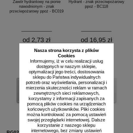
Zawór hydrantowy na pionie
Hydrant - znak przeciwpożarowy
nawodnionym - znak
ppoż - BC118
przeciwpożarowy ppoż - BC019
od 2,73 zł
od 16,95 zł
2,22 zł netto
13,78 zł netto
Nasza strona korzysta z plików
do koszyka
do koszyka
Cookies
Informujemy, iż w celu realizacji usług
dostępnych w naszym sklepie,
optymalizacji jego treści, dostosowania
sklepu do Państwa indywidualnych
potrzeb oraz wyświetlania, personalizacji i
mierzenia skuteczności reklam w ramach
zewnętrznych sieci reklamowych,
korzystamy z informacji zapisanych za
pomocą plików cookies na urządzeniach
końcowych użytkowników. Pliki cookies
można kontrolować za pomocą ustawień
swojej przeglądarki internetowej. Dalsze
korzystanie z naszego sklepu
internetowego, bez zmiany ustawień
BG021
BG022