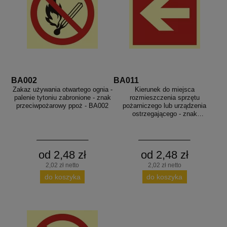
BA002
BA011
Zakaz używania otwartego ognia -
Kierunek do miejsca
palenie tytoniu zabronione - znak
rozmieszczenia sprzętu
przeciwpożarowy ppoż - BA002
pożarniczego lub urządzenia
ostrzegającego - znak
przeciwpożarowy ppoż - BA011
od 2,48 zł
od 2,48 zł
2,02 zł netto
2,02 zł netto
do koszyka
do koszyka