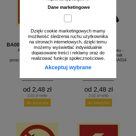
Dane marketingowe
Dzięki cookie marketingowych mamy
możliwość śledzenia ruchu użytkownika
na stronach internetowych, dzięki temu
BA009
BA014
możemy wyświetlać indywidualnie
Alarmowy sygnalizator
Niebezpieczeństwo pożaru -
dopasowane treści i reklamy oraz do
akustyczny - znak
materiały łatwopalne - znak
realizować funkcje społecznościowe.
przeciwpożarowy ppoż - BA009
przeciwpożarowy ppoż - BA014
Akceptuj wybrane
od 2,48 zł
od 2,48 zł
2,02 zł netto
2,02 zł netto
do koszyka
do koszyka