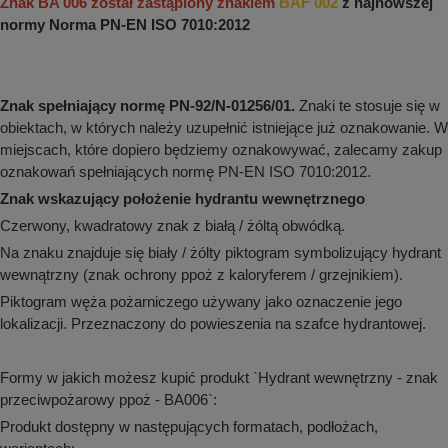
Znak BA 006 został zastąpiony znakiem
BAF 002
z najnowszej
aków drogowych
trowe i hektometrowe
olejowe
normy Norma PN-EN ISO 7010:2012
wa na zimno
bramowe
e i piktogramy IMO
tura miejska
ci parkowe i miejskie - uliczne
Znak spełniający normę PN-92/N-01256/01.
Znaki te stosuje się w
infrastruktury biurowo-magazynowej
e miejskie
obiektach, w których należy uzupełnić istniejące już oznakowanie. W
owery zewnętrzne
 biura
miejscach, które dopiero będziemy oznakowywać, zalecamy zakup
gazynowe i oznakowanie regałów
oznakowań spełniających normę PN-EN ISO 7010:2012.
hali produkcyjnej
rzwi
Znak wskazujący położenie hydrantu wewnętrznego
rzylepne
Czerwony, kwadratowy znak z białą / żóltą obwódką.
 drzwi
Na znaku znajduje się biały / żólty piktogram symbolizujący hydrant
wewnątrzny (znak ochrony ppoż z kaloryferem / grzejnikiem).
Piktogram węża pożarniczego używany jako oznaczenie jego
lokalizacji. Przeznaczony do powieszenia na szafce hydrantowej.
Formy w jakich możesz kupić produkt `Hydrant wewnętrzny - znak
przeciwpożarowy ppoż - BA006`:
Produkt dostępny w następujących formatach, podłożach,