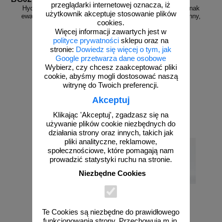
przeglądarki internetowej oznacza, iż
Hydrant wewnętrzny - znak
Hydrant wewnętrzny - znak
użytkownik akceptuje stosowanie plików
ewakuacyjny, przestrzenny,
ewakuacyjny, przestrzenny,
cookies.
ścienny 3D
ścienny 3D
Więcej informacji zawartych jest w
polityce prywatności
sklepu oraz na
stronie:
Dowiedz się więcej o tym, jak
Google przetwarza dane osobowe
Wybierz, czy chcesz zaakceptować pliki
od 58,04 zł
od 58,04 zł
cookie, abyśmy mogli dostosować naszą
47,19 zł netto
47,19 zł netto
witrynę do Twoich preferencji.
do koszyka
do koszyka
Akceptuj
Klikając 'Akceptuj', zgadzasz się na
używanie plików cookie niezbędnych do
działania strony oraz innych, takich jak
pliki analityczne, reklamowe,
społecznościowe, które pomagają nam
prowadzić statystyki ruchu na stronie.
Niezbędne Cookies
Te Cookies są niezbędne do prawidłowego
funkcjonowania strony. Przechowują m.in.