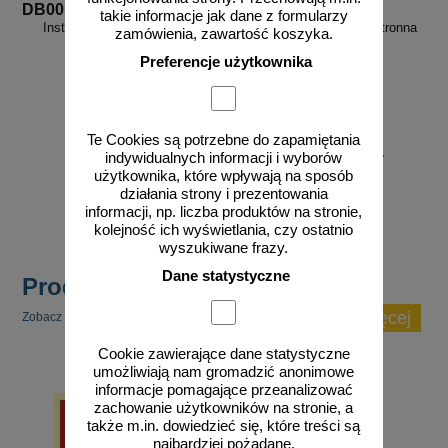
DB001
EC010
takie informacje jak dane z formularzy
Instrukcja przeciwpożarowa
Ramka semaforowa dwustronna
zamówienia, zawartość koszyka.
ogólna
20x20 - do znaków
ewakuacyjnych
Preferencje użytkownika
Te Cookies są potrzebne do zapamiętania
od 10,86 zł
od 109,73 zł
indywidualnych informacji i wyborów
użytkownika, które wpływają na sposób
8,83 zł netto
89,21 zł netto
działania strony i prezentowania
do koszyka
do koszyka
informacji, np. liczba produktów na stronie,
kolejność ich wyświetlania, czy ostatnio
wyszukiwane frazy.
Dane statystyczne
Produkty popularne
zobacz więcej
Zobacz inne popularne produkty w tej kategorii.
Cookie zawierające dane statystyczne
umożliwiają nam gromadzić anonimowe
informacje pomagające przeanalizować
zachowanie użytkowników na stronie, a
także m.in. dowiedzieć się, które treści są
najbardziej pożądane.