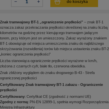
do koszyka
aków drogowych
trowe i hektometrowe
olejowe
wa na zimno
bramowe
e i piktogramy IMO
tura miejska
Znak tramwajowy BT-1 „ograniczenie prędkości”
– znak BT-1
ci parkowe i miejskie - uliczne
infrastruktury biurowo-magazynowej
oznacza zakaz przekraczania prędkości określonej na znaku liczbą
e miejskie
kilometrów na godzinę przez kierującego tramwajem jadącym
owery zewnętrzne
 biura
gazynowe i oznakowanie regałów
torem, przy którym jest on umieszczony. Zakaz wyrażony znakiem
hali produkcyjnej
BT-1 obowiązuje od miejsca umieszczenia znaku do najbliższego
rzwi
skrzyżowania (rozwidlenia) torów lub miejsca ustawienia znaku BT-2
rzylepne
„koniec ograniczenia prędkości”
 drzwi
Liczba stanowiąca ograniczenie prędkości wyrażone w km/h,
złożona z czarnych cyfr, białe tło, czerwona obwódka.
Znak zbliżony wyglądem do znaku drogowego B-43 - Strefa
ograniczonej prędkości
Certyfikowany Znak tramwajowy BT-1 zakazu - Ograniczenie
prędkości
Certyfikowany
: Certyfikat CE (zgodność z normami UE)
Zgodny z normą
: PN-EN 12899-1, spełnia wymogi Rozporządzenia
Ministra Infrastruktury