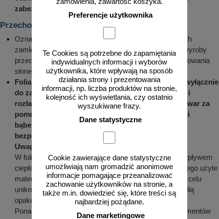
zamówienia, zawartość koszyka.
zabezpieczeń antykorozyjnych
.
Preferencje użytkownika
Przechowywanie (składowanie)
Oznakowanie powinno być składowane w magazynach
zamkniętych lub zadaszonych wiatach, chroniących wyroby
Te Cookies są potrzebne do zapamiętania
przed deszczem lub nadmiernym działaniem promieniowania
indywidualnych informacji i wyborów
użytkownika, które wpływają na sposób
słonecznego.
działania strony i prezentowania
Folia, w którą pakowany jest element służy tylko i wyłącznie
informacji, np. liczba produktów na stronie,
do zabezpieczenia elementów w czasie transportu i
kolejność ich wyświetlania, czy ostatnio
rozładunku. W żadnym wypadku zabezpieczony towar za
wyszukiwane frazy.
pomocą: przekładek gąbkowych, kartonowych, folii
Dane statystyczne
bąbelkowych oraz folii typu stretch nie nadaje się
bezpośrednio do długiego składowania
.
Uwaga
:
W foliach znajdują się związki chemiczne, które pod wpływem
Cookie zawierające dane statystyczne
umożliwiają nam gromadzić anonimowe
ciepła i wilgoci mogą odbarwić powłokę malarską, dlatego użyte
informacje pomagające przeanalizować
materiały opakowaniowe muszą być doszczelnione w celu
zachowanie użytkowników na stronie, a
uniknięcia kondensacji wilgoci pomiędzy powłoką, a folią
także m.in. dowiedzieć się, które treści są
opakowaniową.
najbardziej pożądane.
Ponadto kondensacja pary wodnej na powierzchni elementów
Dane marketingowe