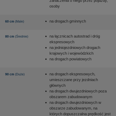
zahaczenia o niego przez pojazdy,
osoby
na drogach gminnych
60 cm
(Male)
na łącznicach autostrad i dróg
80 cm
(Średnie)
ekspresowych
na jedniojezdniowych drogach
krajowych i wojewódzkich
na drogach powiatowych
na drogach ekspresowych,
90 cm
(Duże)
umieszczane przy jezdniach
głównych
na drogach dwujezdniowych poza
obszarem zabudowanym
na drogach dwujezdniowych w
obszarze zabudowanym, na
których dopuszczalna prędkość jest