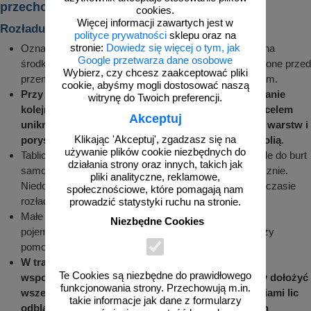
przechowywania znaków drogowych
cookies.
Więcej informacji zawartych jest w
Rozładunek i montaż
polityce prywatności
sklepu oraz na
stronie:
Dowiedz się więcej o tym, jak
Oznakowanie zamówione przez klienta jest układane na
Google przetwarza dane osobowe
środkach transportu w określonej pozycji i zabezpieczone przed
Wybierz, czy chcesz zaakceptować pliki
przemieszczeniem, ocieraniem o siebie i uszkodzeniem.
cookie, abyśmy mogli dostosować naszą
Przy rozładunku należy zwrócić uwagę na zachowanie
witrynę do Twoich preferencji.
kolejności zdejmowania z środka transportowego celem
Akceptuj
uniknięcia wysuwania oznakowania z środkowych warstw i
Klikając 'Akceptuj', zgadzasz się na
porysowania powierzchni szczególnie pokrytych folią
.
używanie plików cookie niezbędnych do
Tablice o znacznych gabarytach poukładane równolegle do burt
działania strony oraz innych, takich jak
samochodu w pozycji pionowej należy zdejmować ręcznie.
pliki analityczne, reklamowe,
Niedopuszczalne jest chodzenie po tablicach, które w czasie
społecznościowe, które pomagają nam
rozładunku przemieszczały się do pozycji poziomej.
prowadzić statystyki ruchu na stronie.
Małe znaki i elementy oznakowania umieszczane w
Niezbędne Cookies
pojemnikach lub na paletach można rozładowywać przy
pomocy wózka widłowego.
W trakcie montażu znaków i tablic do konstrukcji
Te Cookies są niezbędne do prawidłowego
wsporczych w miejscach lokalizacji znaków należy dołożyć
funkcjonowania strony. Przechowują m.in.
wszelkich starań by uniknąć porysowania narzędziami lic
takie informacje jak dane z formularzy
odblaskowych tablic, powłok lakierniczych i innych