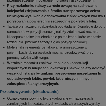
przemieszczeniem, ocieraniem o siebie i uszkodzeniem.
Przy rozładunku należy zwrócić uwagę na zachowanie
kolejności zdejmowania z środka transportowego celem
uniknięcia wysuwania oznakowania z środkowych warstw i
porysowania powierzchni szczególnie pokrytych folią
.
Tablice o znacznych gabarytach poukładane równolegle do burt
samochodu w pozycji pionowej należy zdejmować ręcznie.
Niedopuszczalne jest chodzenie po tablicach, które w czasie
rozładunku przemieszczały się do pozycji poziomej.
Małe znaki i elementy oznakowania umieszczane w
pojemnikach lub na paletach można rozładowywać przy
pomocy wózka widłowego.
W trakcie montażu znaków i tablic do konstrukcji
wsporczych w miejscach lokalizacji znaków należy dołożyć
wszelkich starań by uniknąć porysowania narzędziami lic
odblaskowych tablic, powłok lakierniczych i innych
zabezpieczeń antykorozyjnych
.
Przechowywanie (składowanie)
Oznakowanie powinno być składowane w magazynach
zamkniętych lub zadaszonych wiatach, chroniących wyroby