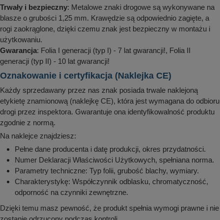
Trwały i bezpieczny
: Metalowe znaki drogowe są wykonywane na
blasze o grubości 1,25 mm. Krawędzie są odpowiednio zagięte, a
rogi zaokrąglone, dzięki czemu znak jest bezpieczny w montażu i
użytkowaniu.
Gwarancja
: Folia I generacji (typ I) - 7 lat gwarancji!, Folia II
generacji (typ II) - 10 lat gwarancji!
Oznakowanie i certyfikacja (Naklejka CE)
Każdy sprzedawany przez nas znak posiada trwale naklejoną
etykietę znamionową (naklejkę CE), która jest wymagana do odbioru
drogi przez inspektora. Gwarantuje ona identyfikowalność produktu
zgodnie z normą.
Na naklejce znajdziesz:
Pełne dane producenta i datę produkcji, okres przydatności.
Numer Deklaracji Właściwości Użytkowych, spełniana norma.
Parametry techniczne: Typ folii, grubość blachy, wymiary.
Charakterystykę: Współczynnik odblasku, chromatyczność,
odporność na czynniki zewnętrzne.
Dzięki temu masz pewność, że produkt spełnia wymogi prawne i nie
zostanie odrzucony podczas kontroli.