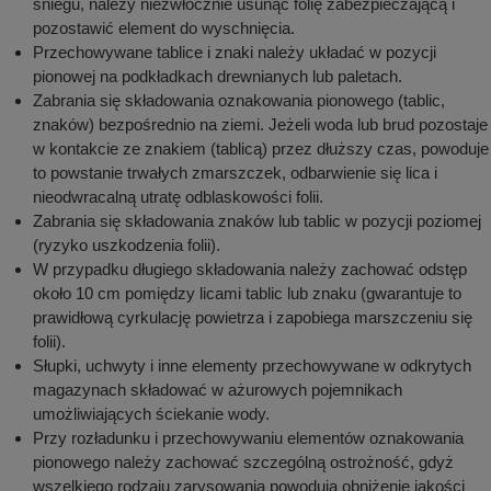
śniegu, należy niezwłocznie usunąć folię zabezpieczającą i
pozostawić element do wyschnięcia.
Przechowywane tablice i znaki należy układać w pozycji
pionowej na podkładkach drewnianych lub paletach.
Zabrania się składowania oznakowania pionowego (tablic,
znaków) bezpośrednio na ziemi. Jeżeli woda lub brud pozostaje
w kontakcie ze znakiem (tablicą) przez dłuższy czas, powoduje
to powstanie trwałych zmarszczek, odbarwienie się lica i
nieodwracalną utratę odblaskowości folii.
Zabrania się składowania znaków lub tablic w pozycji poziomej
(ryzyko uszkodzenia folii).
W przypadku długiego składowania należy zachować odstęp
około 10 cm pomiędzy licami tablic lub znaku (gwarantuje to
prawidłową cyrkulację powietrza i zapobiega marszczeniu się
folii).
Słupki, uchwyty i inne elementy przechowywane w odkrytych
magazynach składować w ażurowych pojemnikach
umożliwiających ściekanie wody.
Przy rozładunku i przechowywaniu elementów oznakowania
pionowego należy zachować szczególną ostrożność, gdyż
wszelkiego rodzaju zarysowania powodują obniżenie jakości