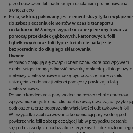
przed deszczem lub nadmiernym działaniem promieniowania
słonecznego.
Folia, w którą pakowany jest element służy tylko i wyłącznie
do zabezpieczenia elementów w czasie transportu i
rozładunku. W żadnym wypadku zabezpieczony towar za
pomocą: przekładek gąbkowych, kartonowych, folii
bąbelkowych oraz folii typu stretch nie nadaje się
bezpośrednio do długiego składowania
.
Uwaga
:
W foliach znajdują się związki chemiczne, które pod wpływem
ciepła i wilgoci mogą odbarwić powłokę malarską, dlatego użyte
materiały opakowaniowe muszą być doszczelnione w celu
uniknięcia kondensacji wilgoci pomiędzy powłoką, a folią
opakowaniową.
Ponadto kondensacja pary wodnej na powierzchni elementów
wpływa niekorzystnie na folię odblaskową, stwarzając ryzyko jej
podnoszenia oraz pogorszenia właściwości odblaskowych folii.
W przypadku zaobserwowania kondensacji pary wodnej pod
powierzchnią folii zabezpieczającej lub w przypadku dostanie
się pod nią wody z opadów atmosferycznych lub z roztopionego