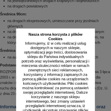
na jedniojezdniowych drogach krajowych i wojewódzkich
na drogach powiatowych
Średnica 90cm:
na drogach ekspresowych, umieszczane przy jezdniach
głównych
na drogach dwujezdniowych poza obszarem zabudowanym
Nasza strona korzysta z plików
na drogach dwujezdniowych w obszarze zabudowanym, na
Cookies
których dopuszczalna prędkość jest większa niż 60 km/h
Informujemy, iż w celu realizacji usług
dostępnych w naszym sklepie,
Średnica 100cm:
optymalizacji jego treści, dostosowania
sklepu do Państwa indywidualnych
na autostradach, umieszczane przy jezdniach głównych
potrzeb oraz wyświetlania, personalizacji i
Podstawa prawna:
mierzenia skuteczności reklam w ramach
zewnętrznych sieci reklamowych,
ROZPORZĄDZENIE MINISTRA INFRASTRUKTURY z dnia 3 lipca
korzystamy z informacji zapisanych za
2003 r. w sprawie szczegółowych warunków technicznych dla
pomocą plików cookies na urządzeniach
znaków i sygnałów drogowych oraz urządzeń bezpieczeństwa
końcowych użytkowników. Pliki cookies
można kontrolować za pomocą ustawień
ruchu drogowego i warunków ich umieszczania na drogach (Dz. U.
swojej przeglądarki internetowej. Dalsze
z dnia 23 grudnia 2003 r.)
korzystanie z naszego sklepu
internetowego, bez zmiany ustawień
przeglądarki internetowej oznacza, iż
Informacje dotyczące transportu, rozładunku oraz
użytkownik akceptuje stosowanie plików