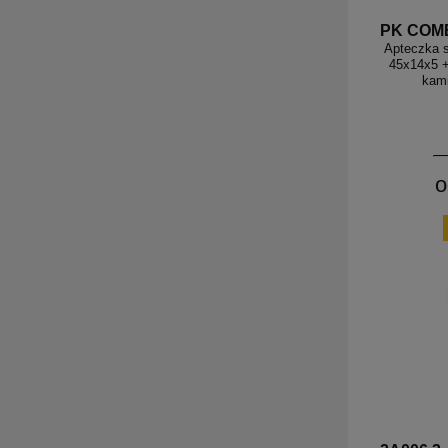
PK COM
Apteczka 
45x14x5 +
kam
o