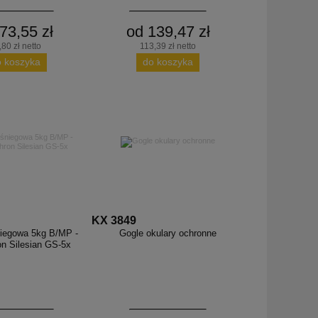
73,55 zł
od 139,47 zł
,80 zł netto
113,39 zł netto
o koszyka
do koszyka
KX 3849
iegowa 5kg B/MP -
Gogle okulary ochronne
n Silesian GS-5x