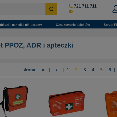
721 711 711
abliczki, naklejki, piktogramy
Oznakowanie obiektów
Sprzęt P
t PPOŻ, ADR i apteczki
strona:
«
|
‹
|
1
2
3
4
5
6
|