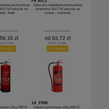
PK BD.2
kładowa przemysłowa
Apteczka zakładowa przemysłowa
26x17x8 wieszak na
przenośna 26x17x8 wieszak na
anę - biała
ścianę - czerwona
56,16 zł
od 63,72 zł
,00 zł netto
59,00 zł netto
o koszyka
do koszyka
1A_F006
szkowa 12kg ABC/E -
Gaśnica proszkowa 12kg ABC/E -