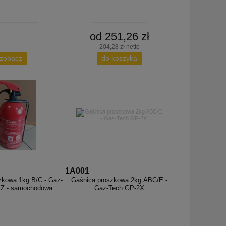
od 251,26 zł
204,28 zł netto
zobacz
do koszyka
1A001
zkowa 1kg B/C - Gaz-
Gaśnica proszkowa 2kg ABC/E -
1Z - samochodowa
Gaz-Tech GP-2X