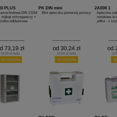
BI PLUS
PK DIN mini
2A006 1
samochodowa DIN 13164
Mini apteczka pierwszej pomocy
Apteczka za
 trójkąt ostrzegawczy +
metalowa śc
izelka odblaskowa
półka - z sz
d 73,19 zł
od 30,24 zł
od 
59,50 zł netto
28,00 zł netto
247
do koszyka
do koszyka
d