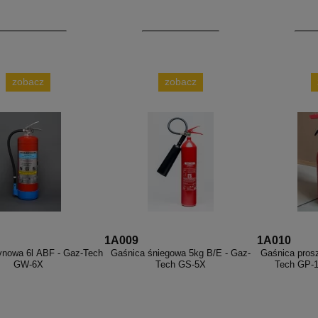
zobacz
zobacz
1A009
1A010
ynowa 6l ABF - Gaz-Tech
Gaśnica śniegowa 5kg B/E - Gaz-
Gaśnica pros
GW-6X
Tech GS-5X
Tech GP-