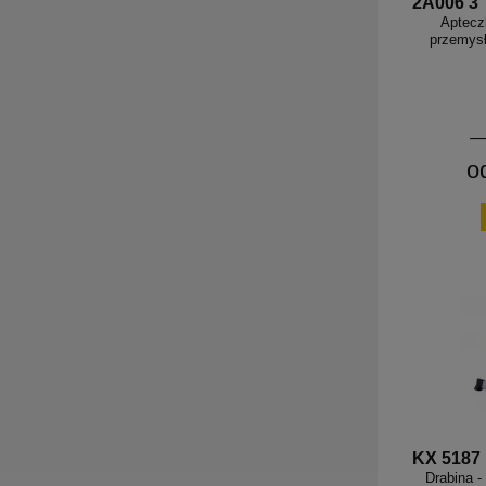
2A006 3
Aptecz
przemys
o
KX 5187
Drabina -