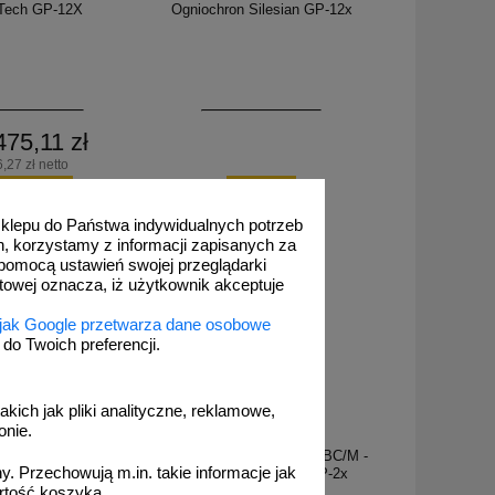
Tech GP-12X
Ogniochron Silesian GP-12x
475,11 zł
,27 zł netto
o koszyka
zobacz
 sklepu do Państwa indywidualnych potrzeb
h, korzystamy z informacji zapisanych za
pomocą ustawień swojej przeglądarki
etowej oznacza, iż użytkownik akceptuje
 jak Google przetwarza dane osobowe
o Twoich preferencji.
akich jak pliki analityczne, reklamowe,
onie.
1A_F002
szkowa 25kg ABC/E -
Gaśnica proszkowa 2kg ABC/M -
. Przechowują m.in. takie informacje jak
Tech GP 25x
Ogniochron Silesian GP-2x
rtość koszyka.