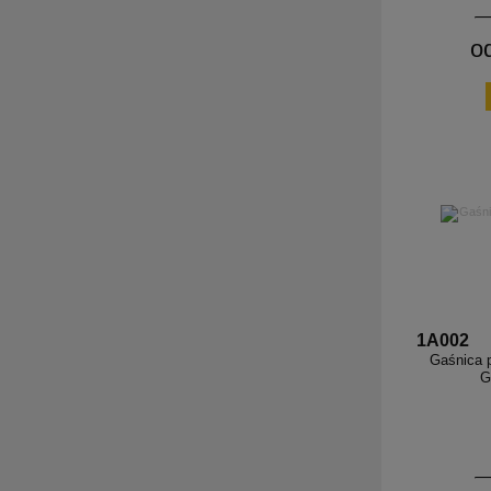
o
1A002
Gaśnica 
G