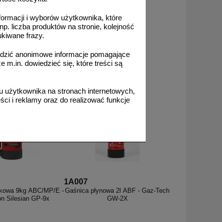
formacji i wyborów użytkownika, które
np. liczba produktów na stronie, kolejność
ukiwane frazy.
101,46 zł
adzić anonimowe informacje pomagające
,50 zł netto
m.in. dowiedzieć się, które treści są
o koszyka
zobacz
 użytkownika na stronach internetowych,
ci i reklamy oraz do realizować funkcje
1A007
zkowa 9kg ABC/MP/E -
Gaśnica płynowa 2l ABF - Gaz-Tech
n Silesian GP-9x
GW-2X