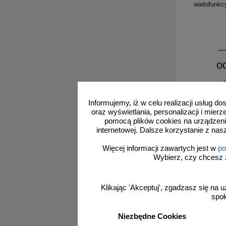
wielofunkc
o
Informujemy, iż w celu realizacji usług 
oraz wyświetlania, personalizacji i mie
pomocą plików cookies na urządzeni
internetowej. Dalsze korzystanie z nas
Więcej informacji zawartych jest w
po
Wybierz, czy chcesz 
Klikając 'Akceptuj', zgadzasz się na u
społ
1A_F008
Urządze
elektronic
Niezbędne Cookies
Ogniochr