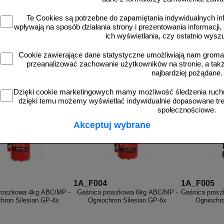
Te Cookies są potrzebne do zapamiętania indywidualnych in
wpływają na sposób działania strony i prezentowania informacji, 
ich wyświetlania, czy ostatnio wysz
od 2
Cookie zawierające dane statystyczne umożliwiają nam grom
1708
przeanalizować zachowanie użytkowników na stronie, a także 
zobacz
zobacz
d
najbardziej pożądane.
Dzięki cookie marketingowych mamy możliwość śledzenia ruchu
dzięki temu możemy wyświetlać indywidualnie dopasowane treś
społecznościowe.
Akceptuj wybrane
1A_F004
1A_F005
roszkowa 4kg ABC/MP -
Gaśnica proszkowa 6kg ABC/MP -
Gaśnica pros
hron Silesian GP-4x
Ogniochron Silesian GP-6x
Ogniochro