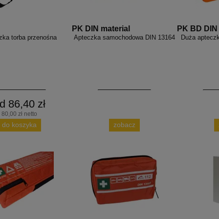
PK DIN material
PK BD DIN
zka torba przenośna
Apteczka samochodowa DIN 13164
Duża aptecz
d 86,40 zł
80,00 zł netto
do koszyka
zobacz