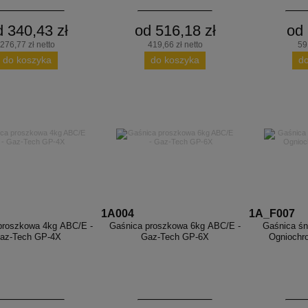
d 340,43 zł
od 516,18 zł
od 
276,77 zł netto
419,66 zł netto
59
do koszyka
do koszyka
d
1A004
1A_F007
proszkowa 4kg ABC/E -
Gaśnica proszkowa 6kg ABC/E -
Gaśnica śn
az-Tech GP-4X
Gaz-Tech GP-6X
Ogniochro