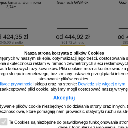
yjna, łamana, aluminiowa
Gaz-Tech GWM-6x
Gaz-
3,74m
d 424,35 zł
od 444,92 zł
od 
345,00 zł netto
361,72 zł netto
386
do koszyka
do koszyka
d
Nasza strona korzysta z plików Cookies
dostępnych w naszym sklepie, optymalizacji jego treści, dostosowania
rzenia skuteczności reklam w ramach zewnętrznych sieci reklamowyc
ach końcowych użytkowników. Pliki cookies można kontrolować za 
zego sklepu internetowego, bez zmiany ustawień przeglądarki intern
stosowanie plików cookies.
lityce prywatności
sklepu oraz na stronie:
Dowiedz się więcej o tym,
zaakceptować pliki cookie, abyśmy mogli dostosować naszą witrynę d
Akceptuj
żywanie plików cookie niezbędnych do działania strony oraz innych, t
ecznościowe, które pomagają nam prowadzić statystyki ruchu na str
1A_F001
1A015
nie gaśnicze sprzętu
Gaśnica proszkowa 1kg ABC/PM -
Gaśnica pro
Te Cookies są niezbędne do prawidłowego funkcjonowania strony
znego 2kg CO2 - gaśnica
Ogniochron Silesian GP-1x
Gaz-
on Silesian UGSE-2X B
dane z formularzy zamówienia, zawa