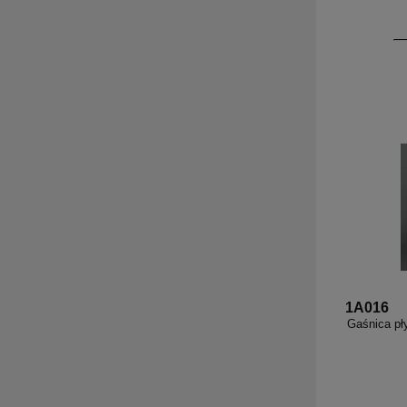
1A016
Gaśnica pł