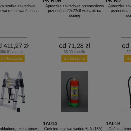
PK BDR
PK BD
ka szafka zakładowa
Apteczka zakładowa przemysłowa
Apteczka za
łowa metalowa ścienna
przenośna 22x22x8 wieszak na
przenośna 
ścianę
ści
d 411,27 zł
od 71,28 zł
od 
380,81 zł netto
66,00 zł netto
52
do koszyka
do koszyka
d
1A014
1A019
 składana, teleskopowa,
Gaśnica mgłowa wodna 6l A (13A) -
Gaśnica pro