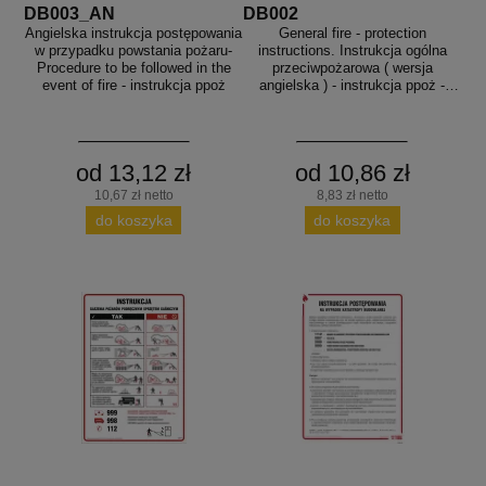
aków drogowych
trowe i hektometrowe
olejowe
DB003_AN
DB002
wa na zimno
bramowe
Angielska instrukcja postępowania
General fire - protection
w przypadku powstania pożaru-
instructions. Instrukcja ogólna
Procedure to be followed in the
przeciwpożarowa ( wersja
e i piktogramy IMO
tura miejska
event of fire - instrukcja ppoż
angielska ) - instrukcja ppoż -
DB002
ci parkowe i miejskie - uliczne
infrastruktury biurowo-magazynowej
e miejskie
owery zewnętrzne
 biura
od 13,12 zł
od 10,86 zł
gazynowe i oznakowanie regałów
hali produkcyjnej
10,67 zł netto
8,83 zł netto
rzwi
do koszyka
do koszyka
rzylepne
 drzwi