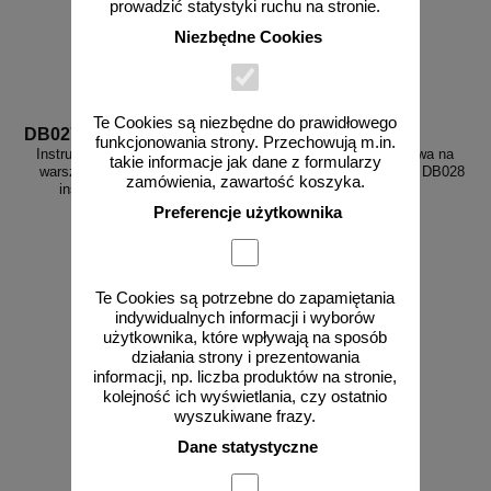
prowadzić statystyki ruchu na stronie.
Niezbędne Cookies
Te Cookies są niezbędne do prawidłowego
DB027
DB028
funkcjonowania strony. Przechowują m.in.
Instrukcja przeciwpożarowa dla
Instrukcja przeciwpożarowa na
takie informacje jak dane z formularzy
warsztatów samochodowych -
budowie - instrukcja ppoż - DB028
zamówienia, zawartość koszyka.
instrukcja ppoż - DB027
Preferencje użytkownika
od 10,86 zł
od 10,86 zł
Te Cookies są potrzebne do zapamiętania
indywidualnych informacji i wyborów
8,83 zł netto
8,83 zł netto
użytkownika, które wpływają na sposób
do koszyka
do koszyka
działania strony i prezentowania
informacji, np. liczba produktów na stronie,
kolejność ich wyświetlania, czy ostatnio
wyszukiwane frazy.
Dane statystyczne