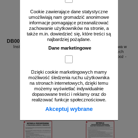
Cookie zawierające dane statystyczne
umożliwiają nam gromadzić anonimowe
informacje pomagające przeanalizować
zachowanie użytkowników na stronie, a
także m.in. dowiedzieć się, które treści są
najbardziej pożądane.
DB001
DB025
Instrukcja przeciwpożarowa
Instrukcja przeciwpożarowa w
Dane marketingowe
ogólna
magazynach zagrożonych
wybuchem - instrukcja ppoż -
DB025
Dzięki cookie marketingowych mamy
możliwość śledzenia ruchu użytkownika
na stronach internetowych, dzięki temu
od 10,86 zł
od 10,86 zł
możemy wyświetlać indywidualnie
8,83 zł netto
8,83 zł netto
dopasowane treści i reklamy oraz do
do koszyka
do koszyka
realizować funkcje społecznościowe.
Akceptuj wybrane