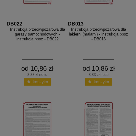
DB022
DB013
Instrukcja przeciwpożarowa dla
Instrukcja przeciwpożarowa dla
garaży samochodowych -
lakierni (malarni) - instrukcja ppoż
instrukcja ppoż - DB022
- DB013
od 10,86 zł
od 10,86 zł
8,83 zł netto
8,83 zł netto
do koszyka
do koszyka