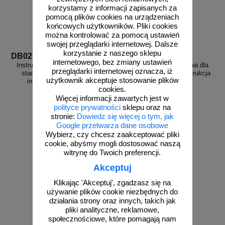
korzystamy z informacji zapisanych za
pomocą plików cookies na urządzeniach
końcowych użytkowników. Pliki cookies
można kontrolować za pomocą ustawień
swojej przeglądarki internetowej. Dalsze
korzystanie z naszego sklepu
DB029
DB006
internetowego, bez zmiany ustawień
Instrukcja przeciwpożarowa dla
Instrukcja przeciwpożarowa dla
przeglądarki internetowej oznacza, iż
stacji paliw gazu płynnego -
stacji paliw płynnych - instrukcja
użytkownik akceptuje stosowanie plików
instrukcja ppoż - DB029
ppoż - DB006
cookies.
Więcej informacji zawartych jest w
polityce prywatności
sklepu oraz na
stronie:
Dowiedz się więcej o tym, jak
Google przetwarza dane osobowe
od 10,86 zł
od 10,86 zł
Wybierz, czy chcesz zaakceptować pliki
8,83 zł netto
8,83 zł netto
cookie, abyśmy mogli dostosować naszą
do koszyka
do koszyka
witrynę do Twoich preferencji.
Akceptuj
Klikając 'Akceptuj', zgadzasz się na
używanie plików cookie niezbędnych do
działania strony oraz innych, takich jak
pliki analityczne, reklamowe,
społecznościowe, które pomagają nam