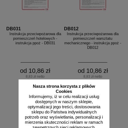
DB031
DB012
Instrukcja przeciwpożarowa dla
Instrukcja przeciwpożarowa dla
pomieszczeń hotelowych -
pomieszczeń warsztatu
instrukcja ppoż - DB031
mechanicznego - instrukcja ppoż -
DB012
od 10,86 zł
od 10,86 zł
8,83 zł netto
8,83 zł netto
do koszyka
do koszyka
Nasza strona korzysta z plików
Cookies
Informujemy, iż w celu realizacji usług
dostępnych w naszym sklepie,
optymalizacji jego treści, dostosowania
sklepu do Państwa indywidualnych
potrzeb oraz wyświetlania, personalizacji i
mierzenia skuteczności reklam w ramach
zewnętrznych sieci reklamowych,