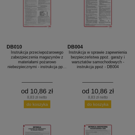
DB010
DB004
Instrukcja przeciwpożarowego
Instrukcja w sprawie zapewnienia
zabezpieczenia magazynów z
bezpieczeństwa ppoż. garaży i
materiałami pożarowo
warsztatów samochodowych -
niebezpiecznymi - instrukcja ppoż
instrukcja ppoż - DB004
- DB010
od 10,86 zł
od 10,86 zł
8,83 zł netto
8,83 zł netto
do koszyka
do koszyka