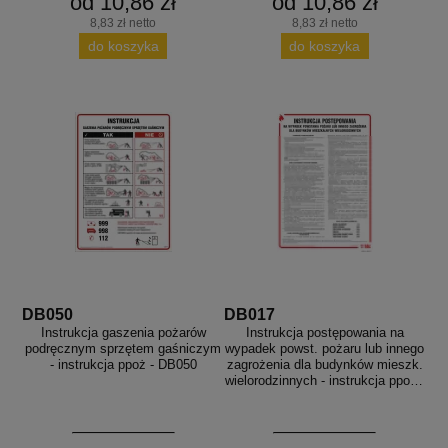
od 10,86 zł
od 10,86 zł
8,83 zł netto
8,83 zł netto
do koszyka
do koszyka
DB050
DB017
Instrukcja gaszenia pożarów
Instrukcja postępowania na
podręcznym sprzętem gaśniczym
wypadek powst. pożaru lub innego
- instrukcja ppoż - DB050
zagrożenia dla budynków mieszk.
wielorodzinnych - instrukcja ppoż -
DB017