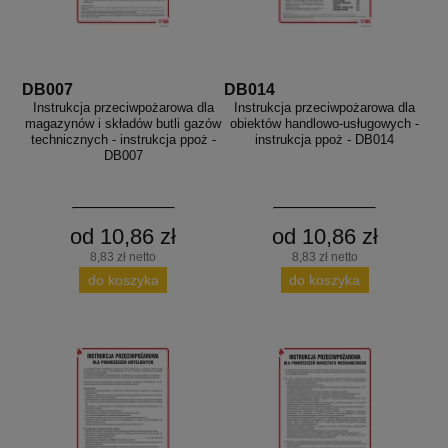
DB007
DB014
Instrukcja przeciwpożarowa dla
Instrukcja przeciwpożarowa dla
magazynów i składów butli gazów
obiektów handlowo-usługowych -
technicznych - instrukcja ppoż -
instrukcja ppoż - DB014
DB007
od 10,86 zł
od 10,86 zł
8,83 zł netto
8,83 zł netto
do koszyka
do koszyka