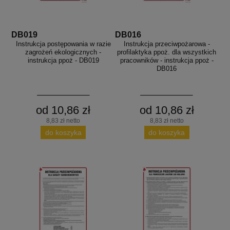
DB019
DB016
Instrukcja postępowania w razie
Instrukcja przeciwpożarowa -
zagrożeń ekologicznych -
profilaktyka ppoż. dla wszystkich
instrukcja ppoż - DB019
pracowników - instrukcja ppoż -
DB016
od 10,86 zł
od 10,86 zł
8,83 zł netto
8,83 zł netto
do koszyka
do koszyka