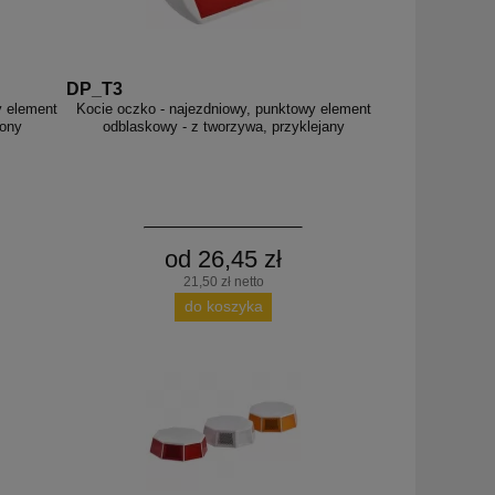
DP_T3
y element
Kocie oczko - najezdniowy, punktowy element
iony
odblaskowy - z tworzywa, przyklejany
od 26,45 zł
21,50 zł netto
do koszyka