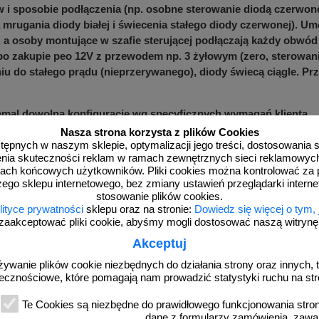
 i sposobie podłączenia (np. osobne sterowanie diodą czerwone 
 mrugania diody białej i świecenia stałego diody czerwonej). Umo
 a osoby montujące w szafie sterującej podłączają każdy obwód 
 po zakupie peo 12V z przewodem np. 3 żyłowym (zero, sterowanie
iu do stałego prądu (nieprzerywanego), diody świecą ciągle. Pr
al dowolną konfigurację wg specyficznych wymagań klienta.
owany na bieżąco pod konkretne zamówienie.
Nasza strona korzysta z plików Cookies
adziesiąt wersji, wersje kolorystyczne, ani sposób zasilania ni
dostępnych w naszym sklepie, optymalizacji jego treści, dostosowania
rzenia skuteczności reklam w ramach zewnętrznych sieci reklamowyc
ach końcowych użytkowników. Pliki cookies można kontrolować za 
zego sklepu internetowego, bez zmiany ustawień przeglądarki intern
stosowanie plików cookies.
lityce prywatności
sklepu oraz na stronie:
Dowiedz się więcej o tym,
ześniejsze reklamacje klientów co do uszkodzonych kabli od ude
zaakceptować pliki cookie, abyśmy mogli dostosować naszą witrynę d
czkach. Skontaktuj się z nami w celu ustalenia szczegółów ora
Akceptuj
żywanie plików cookie niezbędnych do działania strony oraz innych, t
ecznościowe, które pomagają nam prowadzić statystyki ruchu na str
Te Cookies są niezbędne do prawidłowego funkcjonowania strony
dane z formularzy zamówienia, zawa