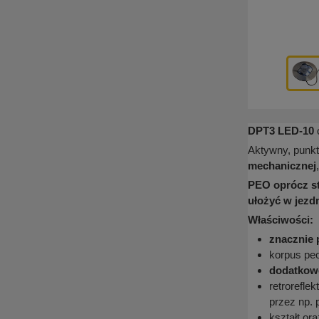
DPT3 LED-10
Aktywny, punk
mechanicznej
PEO oprócz st
ułożyć w jezdn
Właściwości:
znacznie
korpus pe
dodatkowo
retroreflek
przez np. 
kształt or