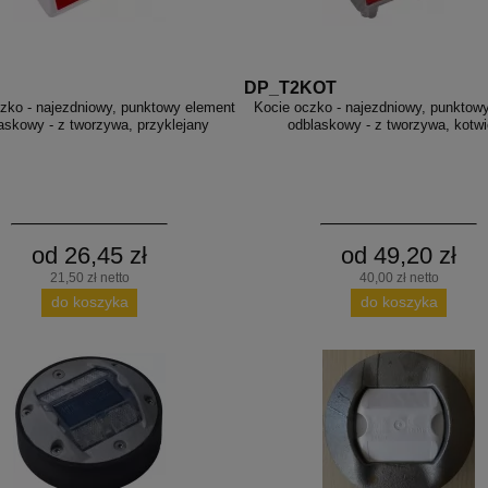
DP_T2KOT
zko - najezdniowy, punktowy element
Kocie oczko - najezdniowy, punktow
askowy - z tworzywa, przyklejany
odblaskowy - z tworzywa, kotw
od 26,45 zł
od 49,20 zł
21,50 zł netto
40,00 zł netto
do koszyka
do koszyka