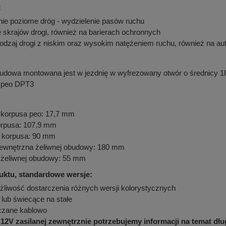
:
ie poziome dróg - wydzielenie pasów ruchu
e skrajów drogi, również na barierach ochronnych
odzaj drogi z niskim oraz wysokim natężeniem ruchu, również na au
udowa montowana jest w jezdnię w wyfrezowany otwór o średnicy 18
 peo DPT3
korpusa peo: 17,7 mm
orpusa: 107,9 mm
 korpusa: 90 mm
zewnętrzna żeliwnej obudowy: 180 mm
żeliwnej obudowy: 55 mm
uktu, standardowe wersje:
ożliwość dostarczenia różnych wersji kolorystycznych
lub świecące na stałe
czane kablowo
i 12V zasilanej zewnętrznie potrzebujemy informacji na temat dł