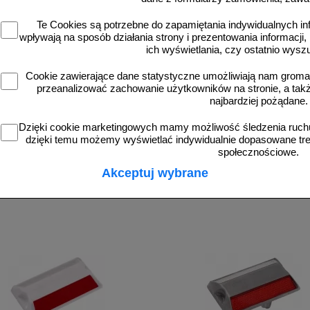
ja bezpieczeństwa - Kocie oczka, PEO
Te Cookies są potrzebne do zapamiętania indywidualnych in
wpływają na sposób działania strony i prezentowania informacji, 
ja bezpieczeństwa - urządzenia BRD
ich wyświetlania, czy ostatnio wysz
pl GPSR ogólna instrukcja bezpieczeństwa
Cookie zawierające dane statystyczne umożliwiają nam grom
przeanalizować zachowanie użytkowników na stronie, a także 
najbardziej pożądane.
asz pytanie?
Skontaktuj się z nami!
Dzięki cookie marketingowych mamy możliwość śledzenia ruchu
dzięki temu możemy wyświetlać indywidualnie dopasowane treś
społecznościowe.
Akceptuj wybrane