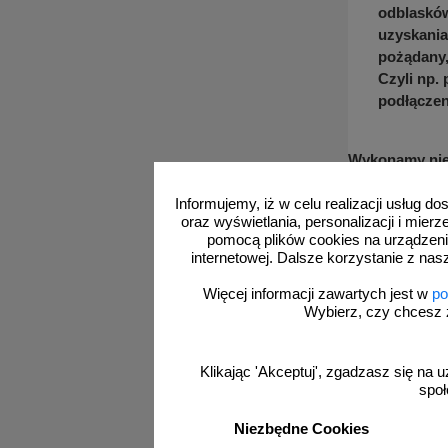
odblasków
uzyskania
pożądany,
Czyli np.
podłączen
Wykonamy niem
Towar produk
W ofercie kilk
Informujemy, iż w celu realizacji usług 
oraz wyświetlania, personalizacji i mie
kontaktu.
pomocą plików cookies na urządzeni
internetowej. Dalsze korzystanie z nas
UWAGA!
Więcej informacji zawartych jest w
po
Z uwagi na wc
Wybierz, czy chcesz 
wysyłamy w pa
Klikając 'Akceptuj', zgadzasz się na u
społ
Do pobrania:
Niezbędne Cookies