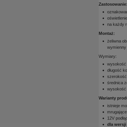
Zastosowanie
oznakowan
oświetleni
na każdy r
Montaż:
żeliwna ob
wymienny
Wymiary:
wysokość 
długość k
szerokość
średnica 
wysokość 
Warianty prod
istnieje m
mrugające 
12V podłą
dla wersj