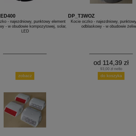
LED400
DP_T3WOZ
zko - najezdniowy, punktowy element
Kocie oczko - najezdniowy, punktow
wy - w obudowie kompozytowej, solar,
odblaskowy - w obudowie żeliw
LED
od 114,39 zł
93,00 zł netto
zobacz
do koszyka