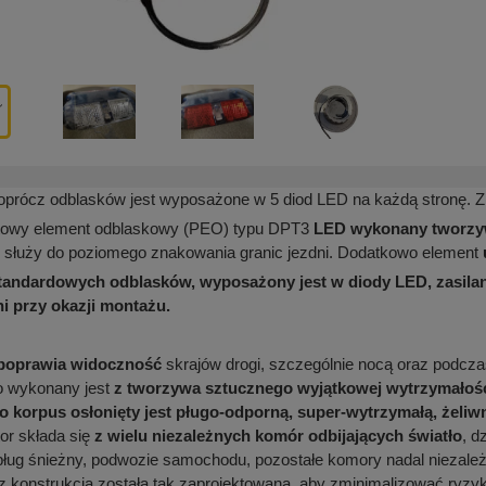
oprócz odblasków jest wyposażone w 5 diod LED na każdą stronę. Z
towy element odblaskowy (PEO) typu DPT3
LED
wykonany tworzyw
, służy do poziomego znakowania granic jezdni. Dodatkowo element
andardowych odblasków, wyposażony jest w diody LED, zasilan
i przy okazji montażu.
 poprawia widoczność
skrajów drogi, szczególnie nocą oraz podcza
o wykonany jest
z tworzywa sztucznego wyjątkowej wytrzymałoś
 korpus osłonięty jest pługo-odporną, super-wytrzymałą, żeli
tor składa się
z wielu niezależnych komór odbijających światło
, d
pług śnieżny, podwozie samochodu, pozostałe komory nadal niezależni
az konstrukcja została tak zaprojektowana, aby zminimalizować ryzy