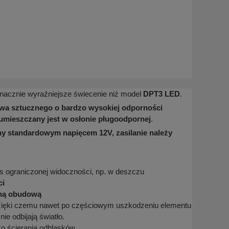
nacznie wyraźniejsze świecenie niż model
DPT3 LED
.
a sztucznego o bardzo wysokiej odporności
umieszczany jest w osłonie pługoodpornej
.
y standardowym napięcem 12V, zasilanie należy
s ograniczonej widoczności, np. w deszczu
ci
wną obudową
zięki czemu nawet po częściowym uszkodzeniu elementu
e odbijają światło.
ko ścierania odblasków