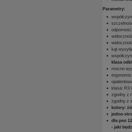
Parametry:
współczyn
szczelnoś
odporność 
widocznoś
widocznoś
kąt wysyła
współczynn
klasa odb
mocno wyp
ergonomic
opatentow
klasa: R3 
zgodny z n
zgodny z 
kolory: żó
jedno-str
dla peo 1
- jaki będ