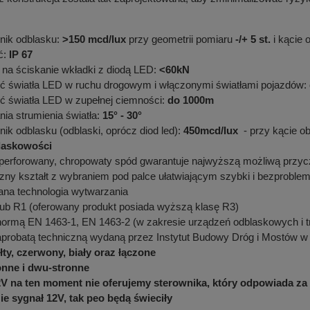
nik odblasku:
>150 mcd/lux
przy geometrii pomiaru
-/+ 5 st.
i kącie 
ć:
IP 67
na ściskanie wkładki z diodą LED:
<60kN
ć światła LED w ruchu drogowym i włączonymi światłami pojazdów:
ć światła LED w zupełnej ciemności:
do 1000m
nia strumienia światła:
15° - 30°
ik odblasku (odblaski, oprócz diod led):
450mcd/lux
- przy kącie ob
laskowości
erforowany, chropowaty spód gwarantuje najwyższą możliwą przyc
zny kształt z wybraniem pod palce ułatwiającym szybki i bezprobl
ana technologia wytwarzania
lub R1 (oferowany produkt posiada wyższą klasę R3)
ormą EN 1463-1, EN 1463-2 (w zakresie urządzeń odblaskowych i trw
aprobatą techniczną wydaną przez Instytut Budowy Dróg i Mostów 
łty, czerwony, biały oraz łączone
onne i dwu-stronne
2V na ten moment nie oferujemy sterownika, który odpowiada za m
zie sygnał 12V, tak peo będą świeciły