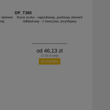
DP_T360
y element
Kocie oczko - najezdniowy, punktowy element
nej
odblaskowy - z tworzywa, przyklejany
od 46,13 zł
37,50 zł netto
do koszyka