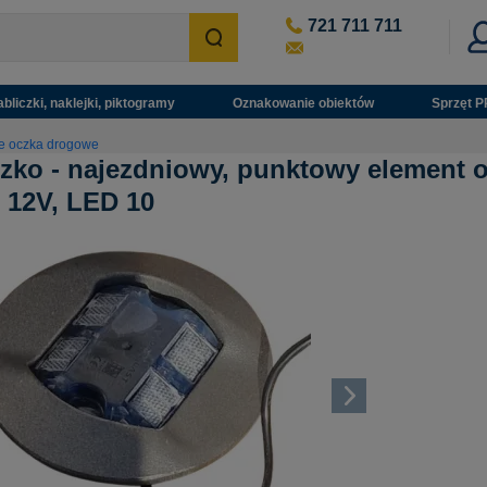
721 711 711
abliczki, naklejki, piktogramy
Oznakowanie obiektów
Sprzęt P
e oczka drogowe
zko - najezdniowy, punktowy element
, 12V, LED 10