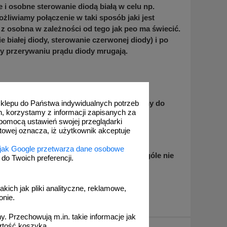
i osobne sterowanie diodą białą w celu np.
żliwiamy połączenie w taki sposób jaki jest
z osobna w zależności od tego jak peo ma świecić.
 białej diody, sterowanie czerwonej diody) i po
zy przerywaniu prądu diody mrugają.
e wpływają na cenę. W razie pytań zapraszamy do
 sklepu do Państwa indywidualnych potrzeb
h, korzystamy z informacji zapisanych za
pomocą ustawień swojej przeglądarki
etowej oznacza, iż użytkownik akceptuje
 jak Google przetwarza dane osobowe
rzającego się żeliwa to peo z kablami wogóle nie
o Twoich preferencji.
z kosztów dostawy.
akich jak pliki analityczne, reklamowe,
onie.
. Przechowują m.in. takie informacje jak
rtość koszyka.