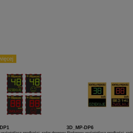
więcej
-DP1
3D_MP-DP6
wyświetlacz prędkości, radar drogowy
Radarowy wyświetlacz prędkości, rad