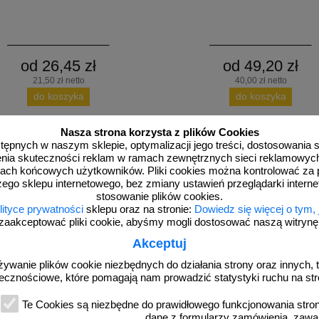
od 26,45 zł
od 49,20 zł
21,50 zł netto
40,00 zł netto
do koszyka
do koszyka
Nasza strona korzysta z plików Cookies
dostępnych w naszym sklepie, optymalizacji jego treści, dostosowania
rzenia skuteczności reklam w ramach zewnętrznych sieci reklamowyc
ach końcowych użytkowników. Pliki cookies można kontrolować za 
zego sklepu internetowego, bez zmiany ustawień przeglądarki intern
stosowanie plików cookies.
lityce prywatności
sklepu oraz na stronie:
Dowiedz się więcej o tym,
zaakceptować pliki cookie, abyśmy mogli dostosować naszą witrynę d
Akceptuj
LED
DP_T3LED 12V
żywanie plików cookie niezbędnych do działania strony oraz innych, t
zko - najezdniowy, punktowy element
Kocie oczko - najezdniowy, punktow
ecznościowe, które pomagają nam prowadzić statystyki ruchu na str
wy - w obudowie żeliwnej, solar, LED
odblaskowy - w obudowie żeliwnej, 
Te Cookies są niezbędne do prawidłowego funkcjonowania strony
dane z formularzy zamówienia, zawa