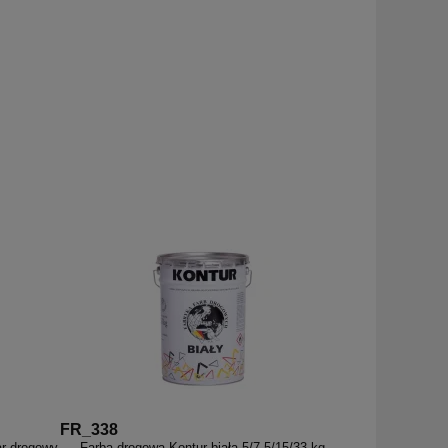
FR_338
ar drogowy
Farba drogowa Kontur biała 5/7,5/15/33 kg