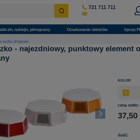
721 711 711
abliczki, naklejki, piktogramy
Oznakowanie obiektów
Sprzęt P
e oczka drogowe
zko - najezdniowy, punktowy element 
any
KOLOR
cena netto:
37,50
ilość: