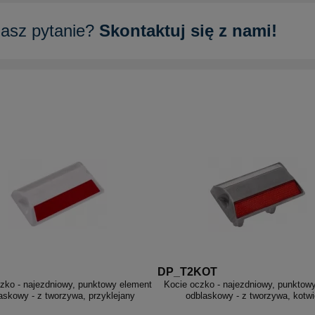
asz pytanie?
Skontaktuj się z nami!
DP_T2KOT
zko - najezdniowy, punktowy element
Kocie oczko - najezdniowy, punktow
askowy - z tworzywa, przyklejany
odblaskowy - z tworzywa, kotw