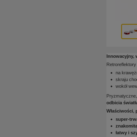
Innowacyjny, 
Retroreflektor
na krawęż
skraju cho
wokół wew
Pryzmatyczne,
odbicia światł
Właściwości, 
super-tr
znakomit
łatwy i s