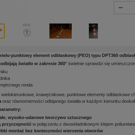
wielo-punktowy element odblaskowy (PEO) typu DPT360 odblasku
y
odbijają światło w zakresie 360°
świetnie sprawdzi się umieszczon
niku
dnika
nętrznego ronda
 wielokierunkowe, krawężnikowe, punktowe elementy odblaskowe ch
a
oraz równomierności odbijanego światła w każdym kierunku dookoła
parametry:
wałe, wysoko-udarowe tworzywo sztucznego
ą przyczepność
w połączeniu z dwuskładnikowym klejem poliureta
zybki montaż bez konieczności wiercenia otworów