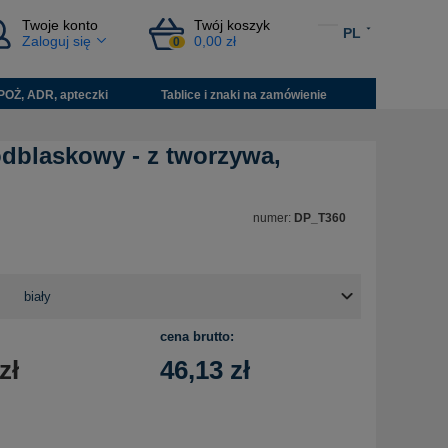
Twoje konto
Twój koszyk
PL
Zaloguj się
0,00 zł
0
POŻ, ADR, apteczki
Tablice i znaki na zamówienie
odblaskowy - z tworzywa,
numer:
DP_T360
cena brutto:
zł
46,13
zł