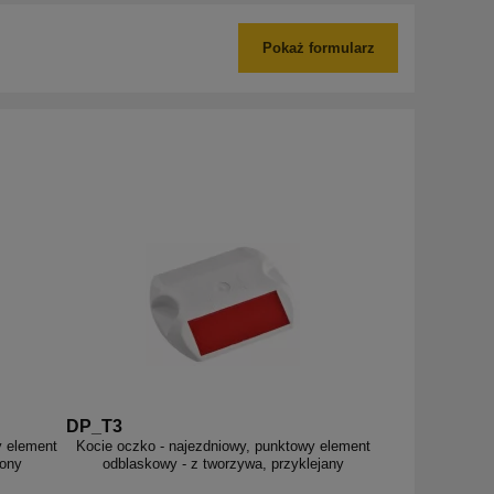
Pokaż formularz
DP_T3
y element
Kocie oczko - najezdniowy, punktowy element
iony
odblaskowy - z tworzywa, przyklejany