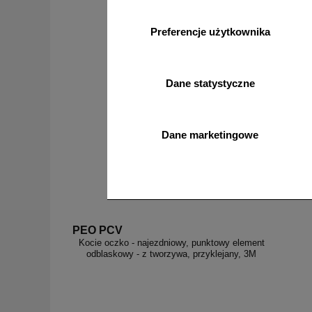
Preferencje użytkownika
od 30,14 zł
24,50 zł netto
do koszyka
Dane statystyczne
Dane marketingowe
PEO PCV
Kocie oczko - najezdniowy, punktowy element
odblaskowy - z tworzywa, przyklejany, 3M