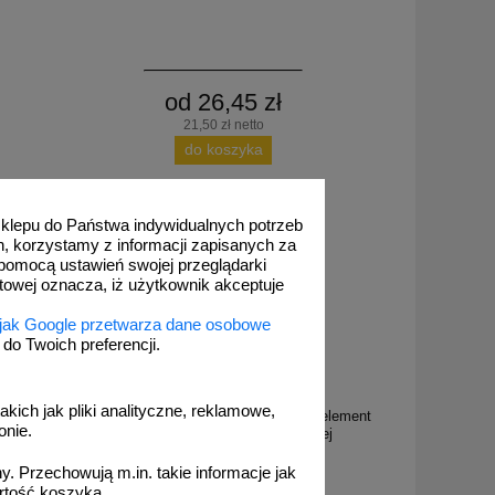
od 26,45 zł
21,50 zł netto
do koszyka
 sklepu do Państwa indywidualnych potrzeb
h, korzystamy z informacji zapisanych za
pomocą ustawień swojej przeglądarki
etowej oznacza, iż użytkownik akceptuje
 jak Google przetwarza dane osobowe
o Twoich preferencji.
DP_T3WOZ
akich jak pliki analityczne, reklamowe,
y element
Kocie oczko - najezdniowy, punktowy element
onie.
12V, LED
odblaskowy - w obudowie żeliwnej
. Przechowują m.in. takie informacje jak
rtość koszyka.