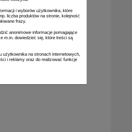
formacji i wyborów użytkownika, które
np. liczba produktów na stronie, kolejność
od 114,39 zł
ukiwane frazy.
93,00 zł netto
do koszyka
adzić anonimowe informacje pomagające
m.in. dowiedzieć się, które treści są
 użytkownika na stronach internetowych,
ci i reklamy oraz do realizować funkcje