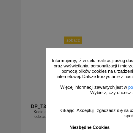
zobacz
Informujemy, iż w celu realizacji usług 
oraz wyświetlania, personalizacji i mie
pomocą plików cookies na urządzeni
internetowej. Dalsze korzystanie z nas
Więcej informacji zawartych jest w
po
Wybierz, czy chcesz 
DP_T3DUCH
DP_T3
Klikając 'Akceptuj', zgadzasz się na u
Kocie oczko - najezdniowy, punktowy element
Kocie oc
społ
odblaskowy - z tworzywa, przyklejany, FLUO
odblasko
Niezbędne Cookies