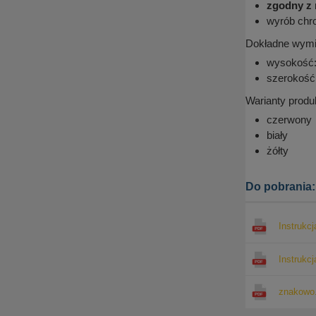
zgodny z
wyrób chr
Dokładne wymi
wysokość
szerokość
Warianty produ
czerwony
biały
żółty
Do pobrania:
Instrukc
Instrukc
znakowo.