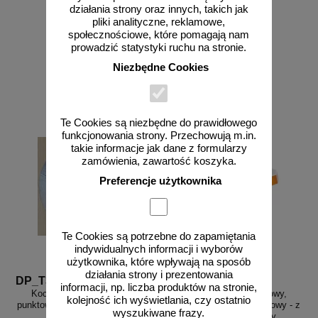
działania strony oraz innych, takich jak
pliki analityczne, reklamowe,
społecznościowe, które pomagają nam
prowadzić statystyki ruchu na stronie.
Niezbędne Cookies
zobacz
zobacz
Te Cookies są niezbędne do prawidłowego
funkcjonowania strony. Przechowują m.in.
takie informacje jak dane z formularzy
zamówienia, zawartość koszyka.
Preferencje użytkownika
Te Cookies są potrzebne do zapamiętania
indywidualnych informacji i wyborów
użytkownika, które wpływają na sposób
działania strony i prezentowania
DP_T3WOZ
DP_T360
informacji, np. liczba produktów na stronie,
Kocie oczko - najezdniowy,
Kocie oczko - najezdniowy,
kolejność ich wyświetlania, czy ostatnio
punktowy element odblaskowy - w
punktowy element odblaskowy - z
wyszukiwane frazy.
obudowie żeliwnej
tworzywa, przyklejany