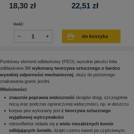
aków drogowych
trowe i hektometrowe
olejowe
18,30
zł
22,51
zł
wa na zimno
bramowe
e i piktogramy IMO
tura miejska
ilość:
ci parkowe i miejskie - uliczne
infrastruktury biurowo-magazynowej
e miejskie
do koszyka
owery zewnętrzne
 biura
gazynowe i oznakowanie regałów
hali produkcyjnej
rzwi
Punktowy element odblaskowy (PEO), wysokie jakości folia
rzylepne
 drzwi
odblaskowa 3M
wykonany tworzywa sztucznego o bardzo
wysokiej odporności mechanicznej
, służy do poziomego
znakowania granic jezdni.
Właściwości:
znacznie poprawia widoczność
skrajów drogi, szczególnie
nocą oraz podczas ograniczonej widoczności, np. w deszczu
korpus peo wykonany jest
z tworzywa sztucznego
wyjątkowej wytrzymałości
retroreflektor składa się
z wielu niezależnych komór
odbijających światło
, dzięki czemu nawet po częściowym