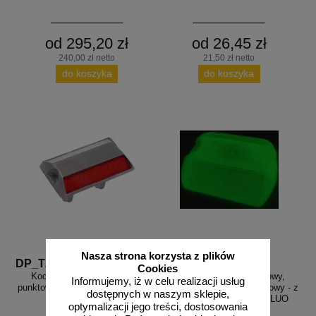
od 295,20 zł
od 26,45 zł
240,00 zł netto
21,50 zł netto
do koszyka
do koszyka
Nasza strona korzysta z plików
DP_T2KOT
DP_T3DUCH
Cookies
Kocie oczko - najezdniowy,
Kocie oczko - najezdniowy,
Informujemy, iż w celu realizacji usług
punktowy element odblaskowy - z
punktowy element odblaskowy - z
dostępnych w naszym sklepie,
tworzywa, kotwiony
tworzywa, przyklejany, FLUO
optymalizacji jego treści, dostosowania