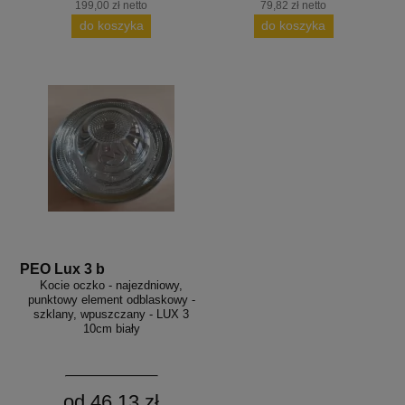
199,00 zł netto
79,82 zł netto
do koszyka
do koszyka
PEO Lux 3 b
Kocie oczko - najezdniowy,
punktowy element odblaskowy -
szklany, wpuszczany - LUX 3
10cm biały
od 46,13 zł