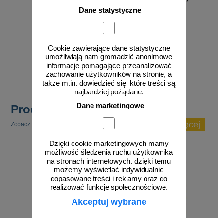
Dane statystyczne
od 114,39 zł
od 46,13 zł
Cookie zawierające dane statystyczne
93,00 zł netto
37,50 zł netto
umożliwiają nam gromadzić anonimowe
informacje pomagające przeanalizować
do koszyka
do koszyka
zachowanie użytkowników na stronie, a
także m.in. dowiedzieć się, które treści są
najbardziej pożądane.
Dane marketingowe
Produkty popularne
zobacz więcej
Zobacz inne popularne produkty w tej kategorii.
Dzięki cookie marketingowych mamy
możliwość śledzenia ruchu użytkownika
na stronach internetowych, dzięki temu
możemy wyświetlać indywidualnie
dopasowane treści i reklamy oraz do
realizować funkcje społecznościowe.
Akceptuj wybrane