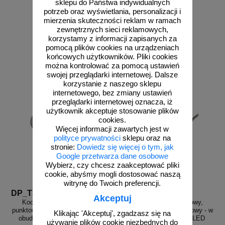
sklepu do Państwa indywidualnych
potrzeb oraz wyświetlania, personalizacji i
mierzenia skuteczności reklam w ramach
zewnętrznych sieci reklamowych,
od 49,20 zł
od 30,14 zł
korzystamy z informacji zapisanych za
40,00 zł netto
24,50 zł netto
pomocą plików cookies na urządzeniach
końcowych użytkowników. Pliki cookies
do koszyka
do koszyka
można kontrolować za pomocą ustawień
swojej przeglądarki internetowej. Dalsze
korzystanie z naszego sklepu
internetowego, bez zmiany ustawień
przeglądarki internetowej oznacza, iż
użytkownik akceptuje stosowanie plików
cookies.
Więcej informacji zawartych jest w
polityce prywatności
sklepu oraz na
stronie:
Dowiedz się więcej o tym, jak
Google przetwarza dane osobowe
Wybierz, czy chcesz zaakceptować pliki
cookie, abyśmy mogli dostosować naszą
witrynę do Twoich preferencji.
DP_T3LED
DP_T3LED 12V
Akceptuj
Kocie oczko - najezdniowy,
Kocie oczko - najezdniowy,
punktowy element odblaskowy - w
punktowy element odblaskowy - w
Klikając 'Akceptuj', zgadzasz się na
obudowie żeliwnej, solar, LED
obudowie żeliwnej, 12V, LED
używanie plików cookie niezbędnych do