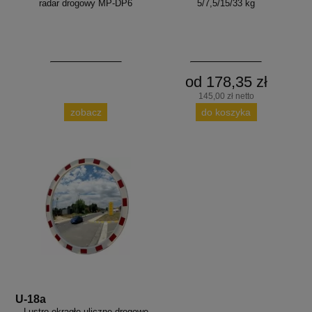
radar drogowy MP-DP6
5/7,5/15/33 kg
od 178,35 zł
145,00 zł netto
zobacz
do koszyka
U-18a
Lustro okrągłe uliczne drogowe