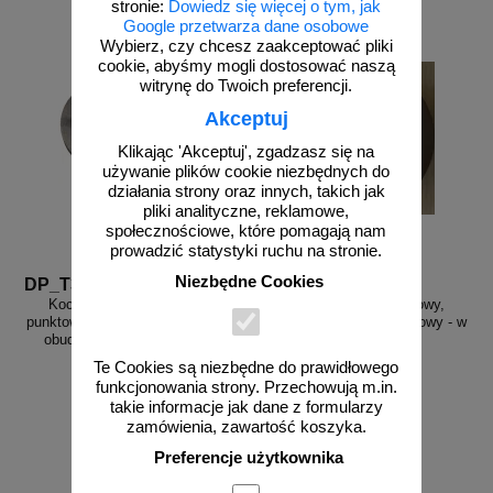
stronie:
Dowiedz się więcej o tym, jak
Google przetwarza dane osobowe
Wybierz, czy chcesz zaakceptować pliki
cookie, abyśmy mogli dostosować naszą
witrynę do Twoich preferencji.
Akceptuj
Klikając 'Akceptuj', zgadzasz się na
używanie plików cookie niezbędnych do
działania strony oraz innych, takich jak
pliki analityczne, reklamowe,
społecznościowe, które pomagają nam
prowadzić statystyki ruchu na stronie.
Niezbędne Cookies
DP_T3LED 12V
DP_T3WOZ
Kocie oczko - najezdniowy,
Kocie oczko - najezdniowy,
punktowy element odblaskowy - w
punktowy element odblaskowy - w
obudowie żeliwnej, 12V, LED
obudowie żeliwnej
Te Cookies są niezbędne do prawidłowego
funkcjonowania strony. Przechowują m.in.
takie informacje jak dane z formularzy
zamówienia, zawartość koszyka.
od 114,39 zł
Preferencje użytkownika
93,00 zł netto