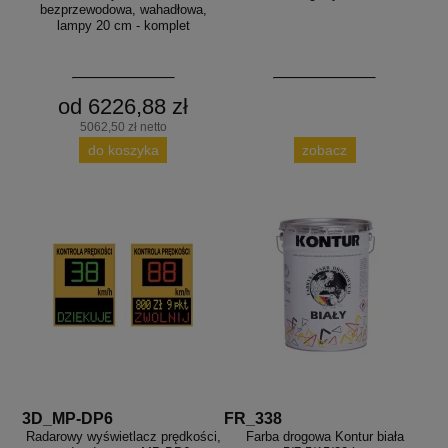
bezprzewodowa, wahadłowa,
lampy 20 cm - komplet
od 6226,88 zł
5062,50 zł netto
do koszyka
zobacz
3D_MP-DP6
FR_338
Radarowy wyświetlacz prędkości,
Farba drogowa Kontur biała