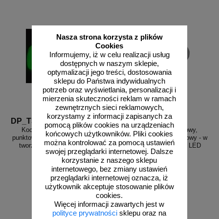
Nasza strona korzysta z plików
Cookies
Informujemy, iż w celu realizacji usług
dostępnych w naszym sklepie,
optymalizacji jego treści, dostosowania
sklepu do Państwa indywidualnych
potrzeb oraz wyświetlania, personalizacji i
mierzenia skuteczności reklam w ramach
zewnętrznych sieci reklamowych,
korzystamy z informacji zapisanych za
DP_T3DUCH
DP_T3LED
pomocą plików cookies na urządzeniach
Kocie oczko - najezdniowy,
Kocie oczko - najezdniowy,
końcowych użytkowników. Pliki cookies
punktowy element odblaskowy - z
punktowy element odblaskowy - w
można kontrolować za pomocą ustawień
tworzywa, przyklejany, FLUO
obudowie żeliwnej, solar, LED
swojej przeglądarki internetowej. Dalsze
korzystanie z naszego sklepu
internetowego, bez zmiany ustawień
przeglądarki internetowej oznacza, iż
użytkownik akceptuje stosowanie plików
od 30,14 zł
cookies.
24,50 zł netto
Więcej informacji zawartych jest w
polityce prywatności
sklepu oraz na
do koszyka
zobacz