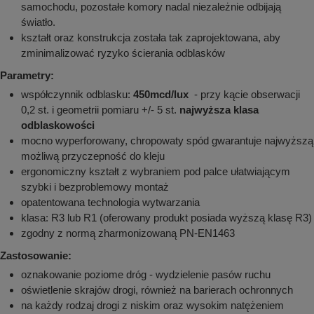
samochodu, pozostałe komory nadal niezależnie odbijają
światło.
kształt oraz konstrukcja została tak zaprojektowana, aby
zminimalizować ryzyko ścierania odblasków
Parametry:
współczynnik odblasku:
450mcd/lux
- przy kącie obserwacji
0,2 st. i geometrii pomiaru +/- 5 st.
najwyższa klasa
odblaskowości
mocno wyperforowany, chropowaty spód gwarantuje najwyższą
możliwą przyczepność do kleju
ergonomiczny kształt z wybraniem pod palce ułatwiającym
szybki i bezproblemowy montaż
opatentowana technologia wytwarzania
klasa: R3 lub R1 (oferowany produkt posiada wyższą klasę R3)
zgodny z normą zharmonizowaną PN-EN1463
Zastosowanie:
oznakowanie poziome dróg - wydzielenie pasów ruchu
oświetlenie skrajów drogi, również na barierach ochronnych
na każdy rodzaj drogi z niskim oraz wysokim natężeniem