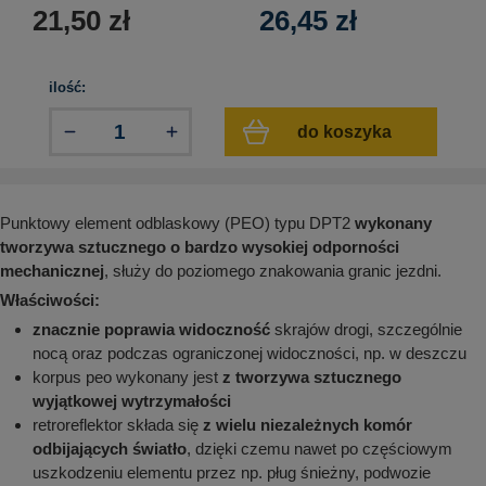
aków drogowych
trowe i hektometrowe
olejowe
21,50
zł
26,45
zł
wa na zimno
bramowe
e i piktogramy IMO
tura miejska
ilość:
ci parkowe i miejskie - uliczne
infrastruktury biurowo-magazynowej
e miejskie
do koszyka
owery zewnętrzne
 biura
gazynowe i oznakowanie regałów
hali produkcyjnej
rzwi
Punktowy element odblaskowy (PEO) typu DPT2
wykonany
rzylepne
 drzwi
tworzywa sztucznego o bardzo wysokiej odporności
mechanicznej
, służy do poziomego znakowania granic jezdni.
Właściwości:
znacznie poprawia widoczność
skrajów drogi, szczególnie
nocą oraz podczas ograniczonej widoczności, np. w deszczu
korpus peo wykonany jest
z tworzywa sztucznego
wyjątkowej wytrzymałości
retroreflektor składa się
z wielu niezależnych komór
odbijających światło
, dzięki czemu nawet po częściowym
uszkodzeniu elementu przez np. pług śnieżny, podwozie