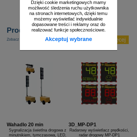
Dzięki cookie marketingowych mamy
do koszyka
do koszyka
możliwość śledzenia ruchu użytkownika
na stronach internetowych, dzięki temu
możemy wyświetlać indywidualnie
dopasowane treści i reklamy oraz do
Produkty popularne
realizować funkcje społecznościowe.
Akceptuj wybrane
zobacz więcej
Zobacz inne popularne produkty w tej kategorii.
Wahadlo 20 min
3D_MP-DP1
Sygnalizacja świetlna drogowa z
Radarowy wyświetlacz prędkości,
minutnikiem, tymczasowa, LED,
radar drogowy MP-DP1