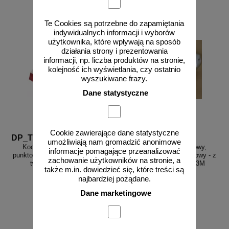
zobacz
do koszyka
Te Cookies są potrzebne do zapamiętania
indywidualnych informacji i wyborów
użytkownika, które wpływają na sposób
działania strony i prezentowania
informacji, np. liczba produktów na stronie,
kolejność ich wyświetlania, czy ostatnio
wyszukiwane frazy.
Dane statystyczne
Cookie zawierające dane statystyczne
DP_T360
PEO PCV
umożliwiają nam gromadzić anonimowe
Kocie oczko - najezdniowy,
Kocie oczko - najezdniowy,
informacje pomagające przeanalizować
punktowy element odblaskowy - z
punktowy element odblaskowy - z
zachowanie użytkowników na stronie, a
tworzywa, przyklejany
tworzywa, przyklejany, 3M
także m.in. dowiedzieć się, które treści są
najbardziej pożądane.
Dane marketingowe
od 46,13 zł
od 22,51 zł
37,50 zł netto
18,30 zł netto