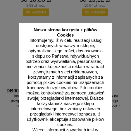
8,83 zł netto
10,67 zł netto
do koszyka
do koszyka
Nasza strona korzysta z plików
Cookies
Informujemy, iż w celu realizacji usług
dostępnych w naszym sklepie,
optymalizacji jego treści, dostosowania
sklepu do Państwa indywidualnych
potrzeb oraz wyświetlania, personalizacji i
mierzenia skuteczności reklam w ramach
zewnętrznych sieci reklamowych,
korzystamy z informacji zapisanych za
pomocą plików cookies na urządzeniach
końcowych użytkowników. Pliki cookies
DB003
DB015
można kontrolować za pomocą ustawień
Instrukcja postępowania w
Instrukcja postępowania na
swojej przeglądarki internetowej. Dalsze
przypadku powstania pożaru -
wypadek pożaru lub innego
korzystanie z naszego sklepu
instrukcja ppoż - DB003
zagrożenia - instrukcja ppoż -
internetowego, bez zmiany ustawień
DB015
przeglądarki internetowej oznacza, iż
użytkownik akceptuje stosowanie plików
cookies.
Więcej informacji zawartych jest w