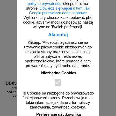
od 10,86 zł
od 10,86 zł
polityce prywatności
sklepu oraz na
8,83 zł netto
8,83 zł netto
stronie:
Dowiedz się więcej o tym, jak
Google przetwarza dane osobowe
do koszyka
do koszyka
Wybierz, czy chcesz zaakceptować pliki
cookie, abyśmy mogli dostosować naszą
witrynę do Twoich preferencji.
Akceptuj
Klikając 'Akceptuj', zgadzasz się na
używanie plików cookie niezbędnych do
działania strony oraz innych, takich jak
pliki analityczne, reklamowe,
społecznościowe, które pomagają nam
prowadzić statystyki ruchu na stronie.
Niezbędne Cookies
DB050
Instrukcja gaszenia pożarów
podręcznym sprzętem gaśniczym
Te Cookies są niezbędne do prawidłowego
- instrukcja ppoż - DB050
funkcjonowania strony. Przechowują m.in.
takie informacje jak dane z formularzy
zamówienia, zawartość koszyka.
Preferencje użytkownika