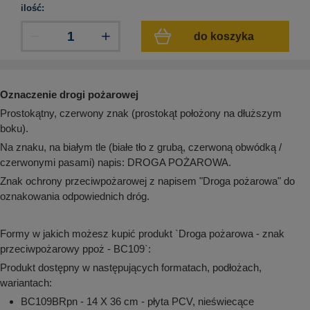
aków drogowych
trowe i hektometrowe
olejowe
ilość:
wa na zimno
bramowe
do koszyka
e i piktogramy IMO
tura miejska
ci parkowe i miejskie - uliczne
infrastruktury biurowo-magazynowej
e miejskie
Oznaczenie drogi pożarowej
owery zewnętrzne
 biura
gazynowe i oznakowanie regałów
Prostokątny, czerwony znak (prostokąt położony na dłuższym
hali produkcyjnej
boku).
rzwi
rzylepne
Na znaku, na białym tle (białe tło z grubą, czerwoną obwódką /
 drzwi
czerwonymi pasami) napis: DROGA POŻAROWA.
Znak ochrony przeciwpożarowej z napisem "Droga pożarowa" do
oznakowania odpowiednich dróg.
Formy w jakich możesz kupić produkt `Droga pożarowa - znak
przeciwpożarowy ppoż - BC109`:
Produkt dostępny w następujących formatach, podłożach,
wariantach:
BC109BRpn - 14 X 36 cm - płyta PCV, nieświecące