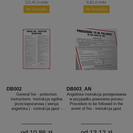
115,40 zł netto
8,83 zł netto
do koszyka
do koszyka
DB002
DB003_AN
General fire - protection
Angielska instrukcja postępowania
instructions. Instrukcja ogólna
w przypadku powstania pożaru-
przeciwpożarowa ( wersja
Procedure to be followed in the
angielska ) - instrukcja ppoż -
event of fire - instrukcja ppoż
DB002
od 10,86 zł
od 13,12 zł