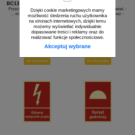
BC135
BC110
Przeciwpożarowy zbiornik wodny
Droga pożarowa, nie zastawiać -
Dzięki cookie marketingowych mamy
... m3 - znak przeciwpożarowy
znak przeciwpożarowy ppoż -
możliwość śledzenia ruchu użytkownika
ppoż - BC135
BC110
na stronach internetowych, dzięki temu
możemy wyświetlać indywidualnie
dopasowane treści i reklamy oraz do
realizować funkcje społecznościowe.
Akceptuj wybrane
od 44,76 zł
od 16,95 zł
36,39 zł netto
13,78 zł netto
do koszyka
do koszyka