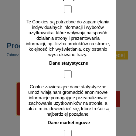
od 10,86 zł
8,83 zł netto
do koszyka
Te Cookies są potrzebne do zapamiętania
indywidualnych informacji i wyborów
użytkownika, które wpływają na sposób
działania strony i prezentowania
informacji, np. liczba produktów na stronie,
Produkty popularne
kolejność ich wyświetlania, czy ostatnio
wyszukiwane frazy.
zobacz więcej
Zobacz inne popularne produkty w tej kategorii.
Dane statystyczne
Cookie zawierające dane statystyczne
umożliwiają nam gromadzić anonimowe
informacje pomagające przeanalizować
zachowanie użytkowników na stronie, a
także m.in. dowiedzieć się, które treści są
najbardziej pożądane.
Dane marketingowe