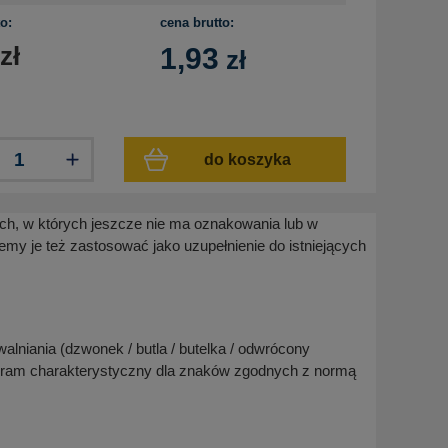
o:
cena brutto:
zł
1,93
zł
do koszyka
ach, w których jeszcze nie ma oznakowania lub w
y je też zastosować jako uzupełnienie do istniejących
alniania (dzwonek / butla / butelka / odwrócony
ktogram charakterystyczny dla znaków zgodnych z normą