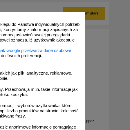
Pokaż formularz
 sklepu do Państwa indywidualnych potrzeb
h, korzystamy z informacji zapisanych za
pomocą ustawień swojej przeglądarki
etowej oznacza, iż użytkownik akceptuje
 jak Google przetwarza dane osobowe
o Twoich preferencji.
akich jak pliki analityczne, reklamowe,
onie.
. Przechowują m.in. takie informacje jak
rtość koszyka.
formacji i wyborów użytkownika, które
np. liczba produktów na stronie, kolejność
BAF016
ukiwane frazy.
p
Koc gaśniczy - znak przeciwpożarowy ppoż -
BAF016
adzić anonimowe informacje pomagające