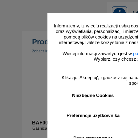
M
Informujemy, iż w celu realizacji usług 
oraz wyświetlania, personalizacji i mie
pomocą plików cookies na urządzeni
Produkty popularne
internetowej. Dalsze korzystanie z nas
zobacz 
Zobacz inne popularne produkty w tej kategorii.
Więcej informacji zawartych jest w
po
Wybierz, czy chcesz 
Klikając 'Akceptuj', zgadzasz się na u
społ
Niezbędne Cookies
Preferencje użytkownika
BAF001
BAF00
Gaśnica - znak przeciwpożarowy ppoż - BAF001
Alarm po