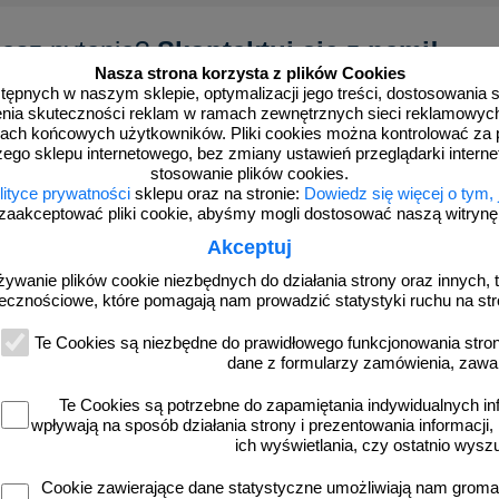
asz pytanie?
Skontaktuj się z nami!
Nasza strona korzysta z plików Cookies
dostępnych w naszym sklepie, optymalizacji jego treści, dostosowania
rzenia skuteczności reklam w ramach zewnętrznych sieci reklamowyc
ach końcowych użytkowników. Pliki cookies można kontrolować za 
zego sklepu internetowego, bez zmiany ustawień przeglądarki intern
stosowanie plików cookies.
więcej
lityce prywatności
sklepu oraz na stronie:
Dowiedz się więcej o tym,
zaakceptować pliki cookie, abyśmy mogli dostosować naszą witrynę d
Akceptuj
żywanie plików cookie niezbędnych do działania strony oraz innych, t
ecznościowe, które pomagają nam prowadzić statystyki ruchu na str
Te Cookies są niezbędne do prawidłowego funkcjonowania strony
dane z formularzy zamówienia, zawa
Te Cookies są potrzebne do zapamiętania indywidualnych in
wpływają na sposób działania strony i prezentowania informacji, 
5
BAF002
ich wyświetlania, czy ostatnio wysz
żarowy - znak przeciwpożarowy ppoż -
Hydrant wewnętrzny znak bh
BAF005
Cookie zawierające dane statystyczne umożliwiają nam grom