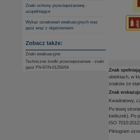
Znaki ochrony przeciwpożarowej -
uzupełniające
Wykaz oznakowań ewakuacyjnych oraz
ppoż wraz z objaśnieniami
Zobacz także:
Znaki ewakuacyjne
Techniczne środki przeciwpożarowe - znaki
ppoż PN-97/N-01256/04
Znak spełniaj
obiektach, w k
znaków ze sta
Znak wskazują
Kwadratowy, cz
Po lewej stroni
kieliszek). Po
ISO 7010:2012
Piktogram oznac