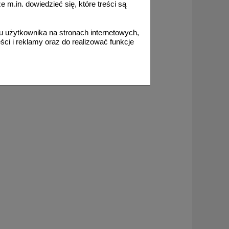
m.in. dowiedzieć się, które treści są
 użytkownika na stronach internetowych,
ci i reklamy oraz do realizować funkcje
od 1,93 zł
1,57 zł netto
do koszyka