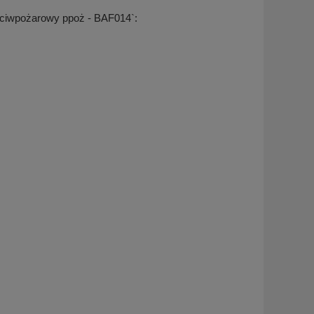
eciwpożarowy ppoż - BAF014`: