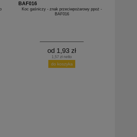
BAF016
p
Koc gaśniczy - znak przeciwpożarowy ppoż -
BAF016
od 1,93 zł
1,57 zł netto
do koszyka