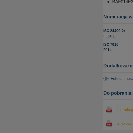
BAF014E3t
Numeracja w
ISO 24409-2:
FES011
ISO 7010:
F014
Dodatkowe in
Fotolumines
Do pobrania:
Instrukcj
znakowo.