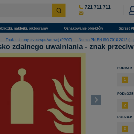
721 711 711
abliczki, naklejki, piktogramy
Oznakowanie obiektów
Sprzęt P
Znaki ochrony przeciwpożarowej (PPOŻ)
Norma PN-EN ISO 7010:2012 (na
ko zdalnego uwalniania - znak przeci
FORMAT:
PODŁOŻE
RODZAJ: