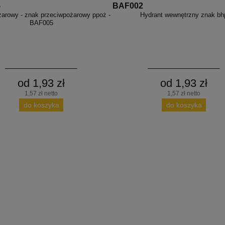
5
BAF002
żarowy - znak przeciwpożarowy ppoż -
Hydrant wewnętrzny znak bh
BAF005
od 1,93 zł
od 1,93 zł
1,57 zł netto
1,57 zł netto
do koszyka
do koszyka