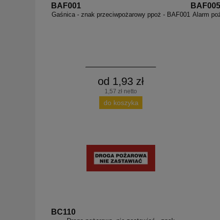
BAF001
BAF00
Gaśnica - znak przeciwpożarowy ppoż - BAF001
Alarm po
od 1,93 zł
1,57 zł netto
do koszyka
BC110