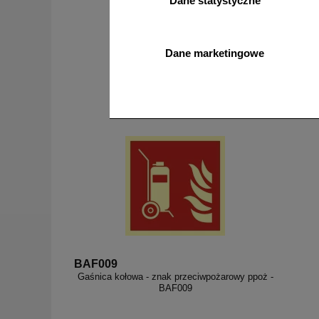
Dane statystyczne
Dane marketingowe
od 1,93 zł
1,57 zł netto
do koszyka
BAF009
Gaśnica kołowa - znak przeciwpożarowy ppoż -
BAF009