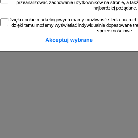
przeanalizować zachowanie użytkowników na stronie, a także 
najbardziej pożądane.
Dzięki cookie marketingowych mamy możliwość śledzenia ruchu
dzięki temu możemy wyświetlać indywidualnie dopasowane treś
od 1,93 zł
od 1,93 zł
społecznościowe.
1,57 zł netto
1,57 zł netto
Akceptuj wybrane
do koszyka
do koszyka