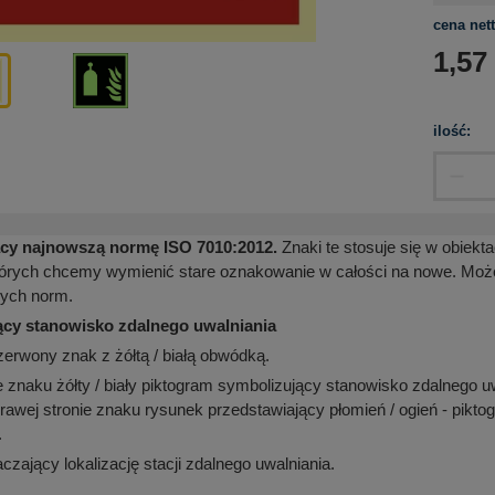
cena nett
1,57
ilość:
ący najnowszą normę ISO 7010:2012.
Znaki te stosuje się w obiekt
tórych chcemy wymienić stare oznakowanie w całości na nowe. Możem
rych norm.
cy stanowisko zdalnego uwalniania
erwony znak z żółtą / białą obwódką.
e znaku żółty / biały piktogram symbolizujący stanowisko zdalnego uw
 prawej stronie znaku rysunek przedstawiający płomień / ogień - pi
.
zający lokalizację stacji zdalnego uwalniania.