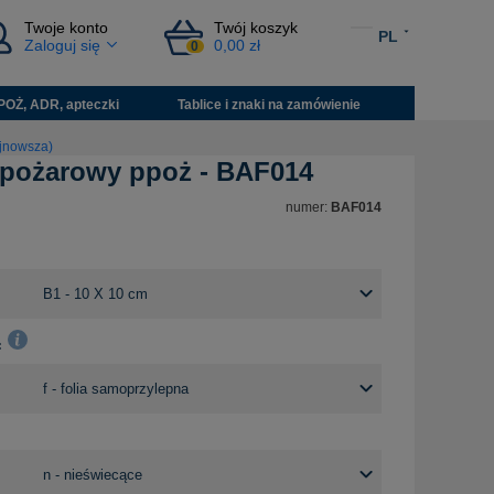
Twoje konto
Twój koszyk
PL
Zaloguj się
0,00 zł
0
POŻ, ADR, apteczki
Tablice i znaki na zamówienie
jnowsza)
wpożarowy ppoż - BAF014
numer:
BAF014
: