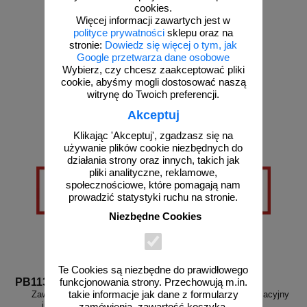
cookies.
Więcej informacji zawartych jest w
polityce prywatności
sklepu oraz na
stronie:
Dowiedz się więcej o tym, jak
Google przetwarza dane osobowe
od 27,36 zł
od 27,36 zł
Wybierz, czy chcesz zaakceptować pliki
cookie, abyśmy mogli dostosować naszą
22,24 zł netto
22,24 zł netto
witrynę do Twoich preferencji.
do koszyka
do koszyka
Akceptuj
Klikając 'Akceptuj', zgadzasz się na
używanie plików cookie niezbędnych do
działania strony oraz innych, takich jak
pliki analityczne, reklamowe,
społecznościowe, które pomagają nam
prowadzić statystyki ruchu na stronie.
Niezbędne Cookies
Te Cookies są niezbędne do prawidłowego
PB113
PB114
funkcjonowania strony. Przechowują m.in.
takie informacje jak dane z formularzy
Zawór wody gorącej - znak
Zawór wodny - znak informacyjny
informacyjny - PB113
- PB114
zamówienia, zawartość koszyka.