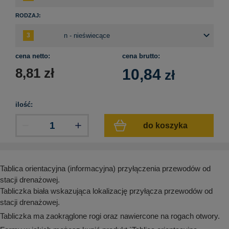
aków drogowych
trowe i hektometrowe
olejowe
wa na zimno
bramowe
RODZAJ:
e i piktogramy IMO
tura miejska
ci parkowe i miejskie - uliczne
cena netto:
cena brutto:
infrastruktury biurowo-magazynowej
e miejskie
8,81
zł
10,84
owery zewnętrzne
 biura
zł
gazynowe i oznakowanie regałów
hali produkcyjnej
rzwi
ilość:
rzylepne
 drzwi
do koszyka
Tablica orientacyjna (informacyjna) przyłączenia przewodów od
stacji drenażowej.
Tabliczka biała wskazująca lokalizację przyłącza przewodów od
stacji drenażowej.
Tabliczka ma zaokrąglone rogi oraz nawiercone na rogach otwory.