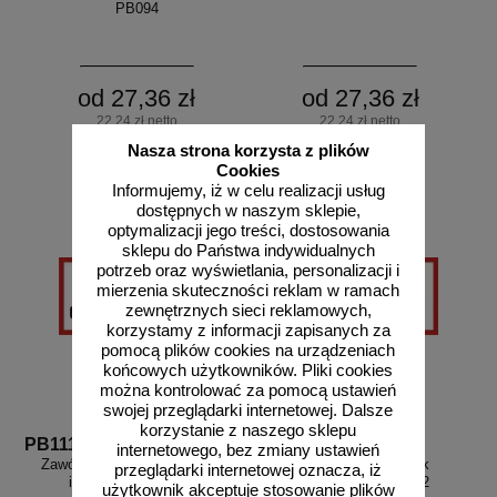
PB094
od 27,36 zł
od 27,36 zł
22,24 zł netto
22,24 zł netto
do koszyka
do koszyka
Nasza strona korzysta z plików
Cookies
Informujemy, iż w celu realizacji usług
dostępnych w naszym sklepie,
optymalizacji jego treści, dostosowania
sklepu do Państwa indywidualnych
potrzeb oraz wyświetlania, personalizacji i
mierzenia skuteczności reklam w ramach
zewnętrznych sieci reklamowych,
korzystamy z informacji zapisanych za
pomocą plików cookies na urządzeniach
końcowych użytkowników. Pliki cookies
można kontrolować za pomocą ustawień
swojej przeglądarki internetowej. Dalsze
korzystanie z naszego sklepu
PB111
PB112
internetowego, bez zmiany ustawień
Zawór odpowietrzający - znak
Zawór zwrotny - znak
przeglądarki internetowej oznacza, iż
informacyjny - PB111
informacyjny - PB112
użytkownik akceptuje stosowanie plików