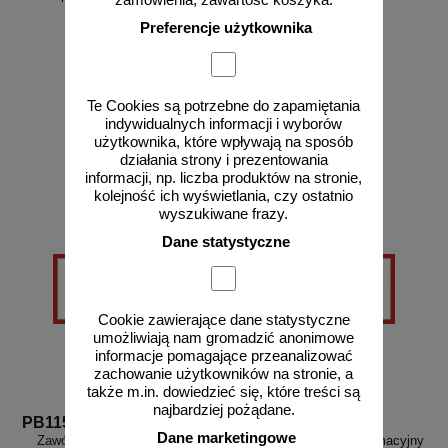
Preferencje użytkownika
Te Cookies są potrzebne do zapamiętania
od 27,36 zł
od 27,36 zł
indywidualnych informacji i wyborów
22,24 zł netto
22,24 zł netto
użytkownika, które wpływają na sposób
do koszyka
do koszyka
działania strony i prezentowania
informacji, np. liczba produktów na stronie,
kolejność ich wyświetlania, czy ostatnio
wyszukiwane frazy.
Dane statystyczne
Cookie zawierające dane statystyczne
umożliwiają nam gromadzić anonimowe
informacje pomagające przeanalizować
zachowanie użytkowników na stronie, a
także m.in. dowiedzieć się, które treści są
najbardziej pożądane.
PB115
PB116
Dane marketingowe
Zawór bezpieczeństwa - znak
Zawór parowy - znak informacyjny