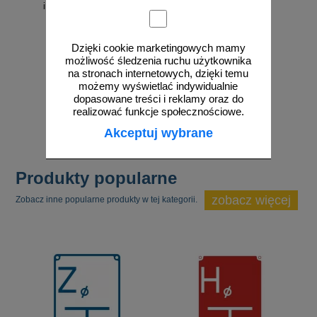
informacyjny - PB115
- PB116
Dzięki cookie marketingowych mamy
możliwość śledzenia ruchu użytkownika
na stronach internetowych, dzięki temu
od 27,36 zł
od 27,36 zł
możemy wyświetlać indywidualnie
dopasowane treści i reklamy oraz do
22,24 zł netto
22,24 zł netto
realizować funkcje społecznościowe.
do koszyka
do koszyka
Akceptuj wybrane
Produkty popularne
zobacz więcej
Zobacz inne popularne produkty w tej kategorii.