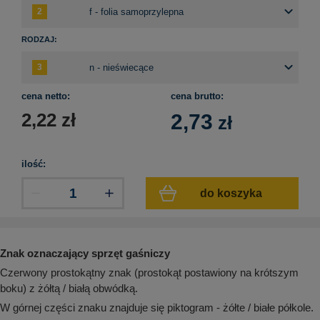
aków drogowych
trowe i hektometrowe
olejowe
wa na zimno
bramowe
RODZAJ:
e i piktogramy IMO
tura miejska
ci parkowe i miejskie - uliczne
infrastruktury biurowo-magazynowej
e miejskie
cena netto:
cena brutto:
owery zewnętrzne
 biura
gazynowe i oznakowanie regałów
2,22
zł
2,73
zł
hali produkcyjnej
rzwi
rzylepne
 drzwi
ilość:
do koszyka
Znak oznaczający sprzęt gaśniczy
Czerwony prostokątny znak (prostokąt postawiony na krótszym
boku) z żółtą / białą obwódką.
W górnej części znaku znajduje się piktogram - żółte / białe półkole.