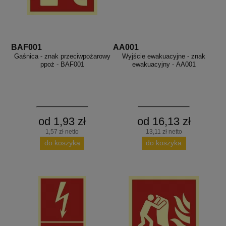
BAF001
AA001
Gaśnica - znak przeciwpożarowy
Wyjście ewakuacyjne - znak
ppoż - BAF001
ewakuacyjny - AA001
od 1,93 zł
od 16,13 zł
1,57 zł netto
13,11 zł netto
do koszyka
do koszyka