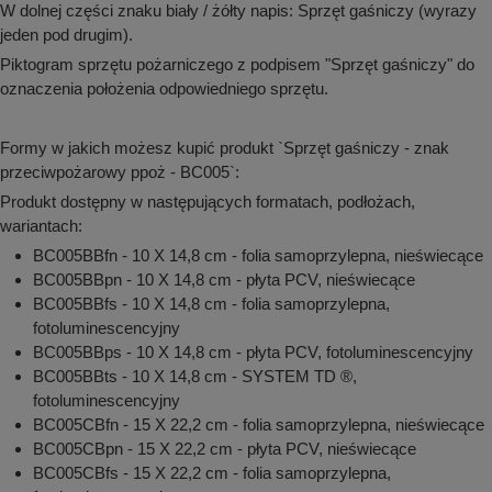
W dolnej części znaku biały / żółty napis: Sprzęt gaśniczy (wyrazy
jeden pod drugim).
Piktogram sprzętu pożarniczego z podpisem "Sprzęt gaśniczy" do
oznaczenia położenia odpowiedniego sprzętu.
Formy w jakich możesz kupić produkt `Sprzęt gaśniczy - znak
przeciwpożarowy ppoż - BC005`:
Produkt dostępny w następujących formatach, podłożach,
wariantach:
BC005BBfn - 10 X 14,8 cm - folia samoprzylepna, nieświecące
BC005BBpn - 10 X 14,8 cm - płyta PCV, nieświecące
BC005BBfs - 10 X 14,8 cm - folia samoprzylepna,
fotoluminescencyjny
BC005BBps - 10 X 14,8 cm - płyta PCV, fotoluminescencyjny
BC005BBts - 10 X 14,8 cm - SYSTEM TD ®,
fotoluminescencyjny
BC005CBfn - 15 X 22,2 cm - folia samoprzylepna, nieświecące
BC005CBpn - 15 X 22,2 cm - płyta PCV, nieświecące
BC005CBfs - 15 X 22,2 cm - folia samoprzylepna,