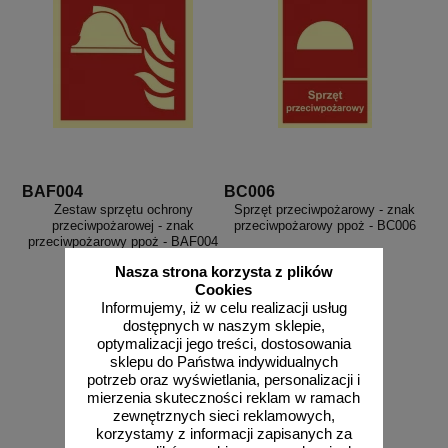
BAF004
BC006
Zestaw sprzętu ochrony
Sprzęt przeciwpożarowy - znak
przeciwpożarowej - znak
przeciwpożarowy ppoż - BC006
przeciwpożarowy ppoż - BAF004
Nasza strona korzysta z plików
Cookies
Informujemy, iż w celu realizacji usług
dostępnych w naszym sklepie,
od 1,93 zł
od 2,73 zł
optymalizacji jego treści, dostosowania
1,57 zł netto
2,22 zł netto
sklepu do Państwa indywidualnych
potrzeb oraz wyświetlania, personalizacji i
do koszyka
do koszyka
mierzenia skuteczności reklam w ramach
zewnętrznych sieci reklamowych,
korzystamy z informacji zapisanych za