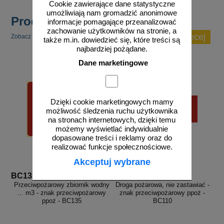
Cookie zawierające dane statystyczne
umożliwiają nam gromadzić anonimowe
Produkty popularne
informacje pomagające przeanalizować
zachowanie użytkowników na stronie, a
zobacz więcej
Zobacz inne popularne produkty w tej kategorii.
także m.in. dowiedzieć się, które treści są
najbardziej pożądane.
Dane marketingowe
Dzięki cookie marketingowych mamy
możliwość śledzenia ruchu użytkownika
na stronach internetowych, dzięki temu
możemy wyświetlać indywidualnie
dopasowane treści i reklamy oraz do
realizować funkcje społecznościowe.
Akceptuj wybrane
BC135
BC110
Przeciwpożarowy zbiornik wodny
Droga pożarowa, nie zastawiać -
... m3 - znak przeciwpożarowy
znak przeciwpożarowy ppoż -
ppoż - BC135
BC110