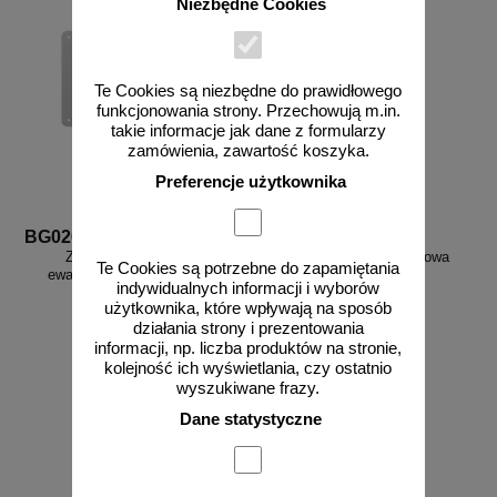
Niezbędne Cookies
Te Cookies są niezbędne do prawidłowego
funkcjonowania strony. Przechowują m.in.
takie informacje jak dane z formularzy
zamówienia, zawartość koszyka.
Preferencje użytkownika
BG026
DB001
Zestaw sprzętu - znak
Instrukcja przeciwpożarowa
Te Cookies są potrzebne do zapamiętania
ewakuacyjny, przestrzenny,
ogólna
indywidualnych informacji i wyborów
ścienny 3D
użytkownika, które wpływają na sposób
działania strony i prezentowania
informacji, np. liczba produktów na stronie,
kolejność ich wyświetlania, czy ostatnio
wyszukiwane frazy.
od 58,04 zł
od 10,86 zł
Dane statystyczne
47,19 zł netto
8,83 zł netto
do koszyka
do koszyka