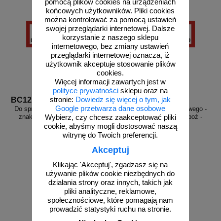
pomocą plików cookies na urządzeniach
końcowych użytkowników. Pliki cookies
można kontrolować za pomocą ustawień
swojej przeglądarki internetowej. Dalsze
korzystanie z naszego sklepu
internetowego, bez zmiany ustawień
przeglądarki internetowej oznacza, iż
użytkownik akceptuje stosowanie plików
cookies.
Więcej informacji zawartych jest w
polityce prywatności
sklepu oraz na
stronie:
Dowiedz się więcej o tym, jak
BC122L
BC122P
Google przetwarza dane osobowe
Do sprzętu przeciwpożarowego -
Do sprzętu przeciwpożarowego -
znak przeciwpożarowy ppoż -
znak przeciwpożarowy ppoż -
Wybierz, czy chcesz zaakceptować pliki
BC122L
BC122P
cookie, abyśmy mogli dostosować naszą
witrynę do Twoich preferencji.
Akceptuj
Klikając 'Akceptuj', zgadzasz się na
od 21,18 zł
od 21,18 zł
używanie plików cookie niezbędnych do
działania strony oraz innych, takich jak
17,22 zł netto
17,22 zł netto
pliki analityczne, reklamowe,
do koszyka
do koszyka
społecznościowe, które pomagają nam
prowadzić statystyki ruchu na stronie.