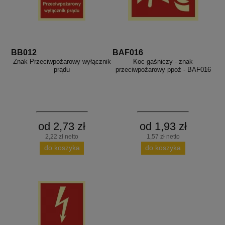
BB012
BAF016
Znak Przeciwpożarowy wyłącznik
Koc gaśniczy - znak
prądu
przeciwpożarowy ppoż - BAF016
od 2,73 zł
od 1,93 zł
2,22 zł netto
1,57 zł netto
do koszyka
do koszyka