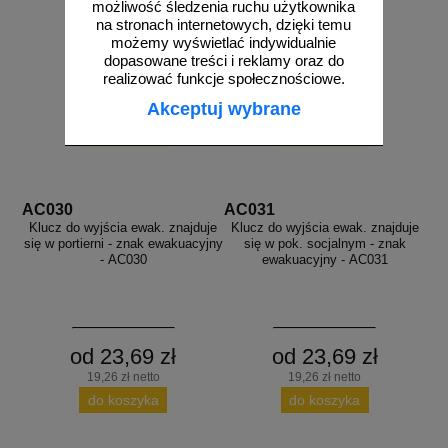
możliwość śledzenia ruchu użytkownika
na stronach internetowych, dzięki temu
możemy wyświetlać indywidualnie
dopasowane treści i reklamy oraz do
realizować funkcje społecznościowe.
Akceptuj wybrane
AC030
AC031
Klucz do wyjścia ewak. znajduje
Klucz do wyjścia ewak. znajduje
się w portierni - znak ewakuacyjny
się w pok. socjalnym - znak
- AC030
ewakuacyjny - AC031
od 23,69 zł
od 23,69 zł
19,26 zł netto
19,26 zł netto
do koszyka
do koszyka