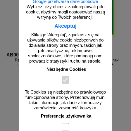
Google przetwarza dane osobowe
Wybierz, czy chcesz zaakceptować pliki
cookie, abyśmy mogli dostosować naszą
witrynę do Twoich preferencji.
Akceptuj
Klikając 'Akceptuj', zgadzasz się na
używanie plików cookie niezbędnych do
działania strony oraz innych, takich jak
pliki analityczne, reklamowe,
AB004
AB005
społecznościowe, które pomagają nam
Rękaw ratowniczy - znak
Drabina ewakuacyjna - znak
prowadzić statystyki ruchu na stronie.
ewakuacyjny - AB004
ewakuacyjny - AB005
Niezbędne Cookies
Te Cookies są niezbędne do prawidłowego
od 5,71 zł
od 3,87 zł
funkcjonowania strony. Przechowują m.in.
takie informacje jak dane z formularzy
4,64 zł netto
3,15 zł netto
zamówienia, zawartość koszyka.
do koszyka
do koszyka
Preferencje użytkownika