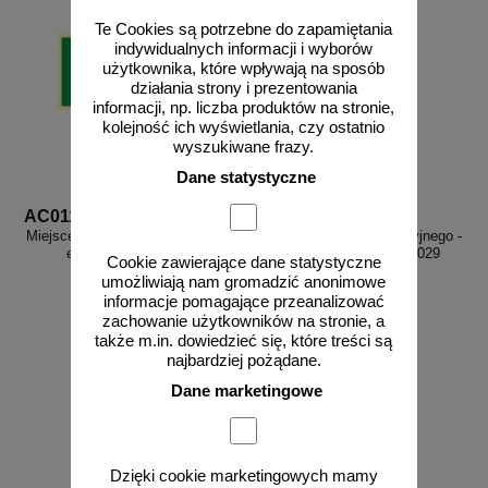
Te Cookies są potrzebne do zapamiętania
indywidualnych informacji i wyborów
użytkownika, które wpływają na sposób
działania strony i prezentowania
informacji, np. liczba produktów na stronie,
kolejność ich wyświetlania, czy ostatnio
wyszukiwane frazy.
Dane statystyczne
AC011
AC029
Miejsce składowania noszy - znak
Klucz do wyjścia ewakuacyjnego -
ewakuacyjny - AC011
znak ewakuacyjny - AC029
Cookie zawierające dane statystyczne
umożliwiają nam gromadzić anonimowe
informacje pomagające przeanalizować
zachowanie użytkowników na stronie, a
także m.in. dowiedzieć się, które treści są
najbardziej pożądane.
od 13,33 zł
od 15,04 zł
Dane marketingowe
10,84 zł netto
12,23 zł netto
do koszyka
do koszyka
Dzięki cookie marketingowych mamy