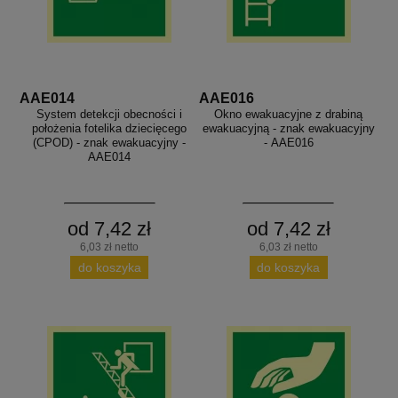
AAE014
AAE016
System detekcji obecności i
Okno ewakuacyjne z drabiną
położenia fotelika dziecięcego
ewakuacyjną - znak ewakuacyjny
(CPOD) - znak ewakuacyjny -
- AAE016
AAE014
od 7,42 zł
od 7,42 zł
6,03 zł netto
6,03 zł netto
do koszyka
do koszyka