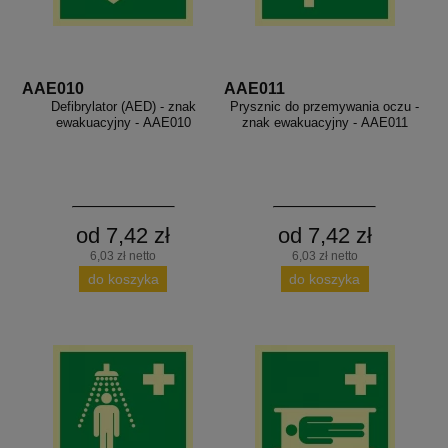
aków drogowych
trowe i hektometrowe
olejowe
wa na zimno
bramowe
e i piktogramy IMO
tura miejska
AAE010
AAE011
ci parkowe i miejskie - uliczne
Defibrylator (AED) - znak
Prysznic do przemywania oczu -
infrastruktury biurowo-magazynowej
e miejskie
ewakuacyjny - AAE010
znak ewakuacyjny - AAE011
owery zewnętrzne
 biura
gazynowe i oznakowanie regałów
hali produkcyjnej
rzwi
rzylepne
 drzwi
od 7,42 zł
od 7,42 zł
6,03 zł netto
6,03 zł netto
do koszyka
do koszyka