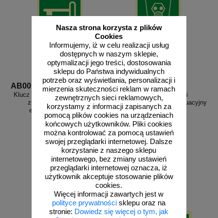
Nasza strona korzysta z plików
Cookies
Informujemy, iż w celu realizacji usług
dostępnych w naszym sklepie,
optymalizacji jego treści, dostosowania
sklepu do Państwa indywidualnych
potrzeb oraz wyświetlania, personalizacji i
AB001
AB003
mierzenia skuteczności reklam w ramach
Klucz do wyjścia ewakuacyjnego
Pojemnik z maskami
zewnętrznych sieci reklamowych,
znajduje się ..... - znak
ucieczkowymi - znak ewakuacyjny
korzystamy z informacji zapisanych za
ewakuacyjny - AB001
- AB003
pomocą plików cookies na urządzeniach
końcowych użytkowników. Pliki cookies
można kontrolować za pomocą ustawień
swojej przeglądarki internetowej. Dalsze
korzystanie z naszego sklepu
od 5,71 zł
od 5,71 zł
internetowego, bez zmiany ustawień
przeglądarki internetowej oznacza, iż
4,64 zł netto
4,64 zł netto
użytkownik akceptuje stosowanie plików
do koszyka
do koszyka
cookies.
Więcej informacji zawartych jest w
polityce prywatności
sklepu oraz na
stronie:
Dowiedz się więcej o tym, jak