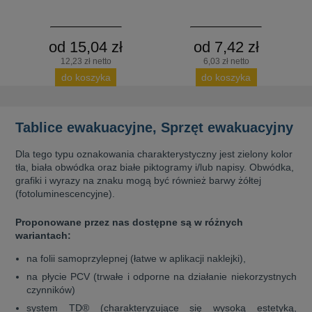
od 15,04 zł
od 7,42 zł
12,23 zł netto
6,03 zł netto
do koszyka
do koszyka
Tablice ewakuacyjne, Sprzęt ewakuacyjny
Dla tego typu oznakowania charakterystyczny jest zielony kolor
tła, biała obwódka oraz białe piktogramy i/lub napisy. Obwódka,
grafiki i wyrazy na znaku mogą być również barwy żółtej
(fotoluminescencyjne).
Proponowane przez nas dostępne są w różnych
wariantach:
na folii samoprzylepnej (łatwe w aplikacji naklejki),
na płycie PCV (trwałe i odporne na działanie niekorzystnych
czynników)
system TD® (charakteryzujące się wysoką estetyką,