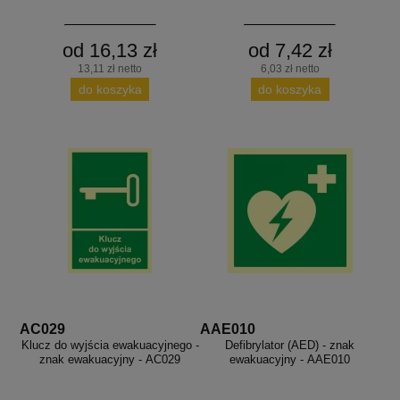
od 16,13 zł
od 7,42 zł
13,11 zł netto
6,03 zł netto
do koszyka
do koszyka
AC029
AAE010
Klucz do wyjścia ewakuacyjnego -
Defibrylator (AED) - znak
znak ewakuacyjny - AC029
ewakuacyjny - AAE010