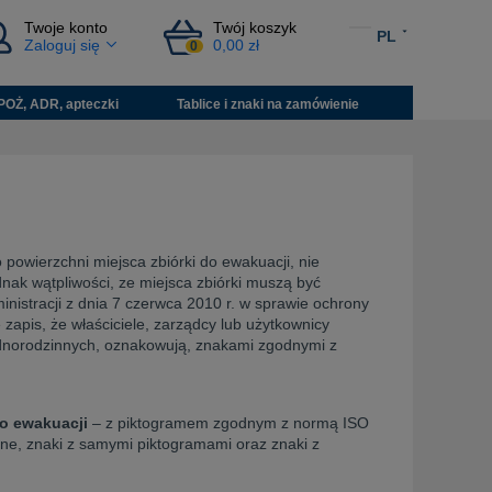
Twoje konto
Twój koszyk
PL
Zaloguj się
0,00 zł
0
POŻ, ADR, apteczki
Tablice i znaki na zamówienie
owierzchni miejsca zbiórki do ewakuacji, nie
nak wątpliwości, ze miejsca zbiórki muszą być
istracji z dnia 7 czerwca 2010 r. w sprawie ochrony
apis, że właściciele, zarządcy lub użytkownicy
ednorodzinnych, oznakowują, znakami zgodnymi z
do ewakuacji
– z piktogramem zgodnym z normą ISO
ne, znaki z samymi piktogramami oraz znaki z