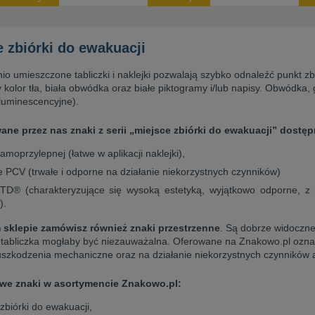
e zbiórki do ewakuacji
o umieszczone tabliczki i naklejki pozwalają szybko odnaleźć punkt z
ny kolor tła, biała obwódka oraz białe piktogramy i/lub napisy. Obwódka
toluminescencyjne).
ne przez nas znaki z serii „miejsce zbiórki do ewakuacji” dostę
 samoprzylepnej (łatwe w aplikacji naklejki),
e PCV (trwałe i odporne na działanie niekorzystnych czynników)
TD® (charakteryzujące się wysoką estetyką, wyjątkowo odporne, 
).
sklepie zamówisz również znaki przestrzenne
. Są dobrze widoczne
 tabliczka mogłaby być niezauważalna. Oferowane na Znakowo.pl oznak
szkodzenia mechaniczne oraz na działanie niekorzystnych czynników 
we znaki w asortymencie Znakowo.pl:
zbiórki do ewakuacji,