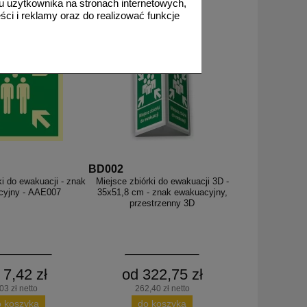
 użytkownika na stronach internetowych,
ci i reklamy oraz do realizować funkcje
BD002
ki do ewakuacji - znak
Miejsce zbiórki do ewakuacji 3D -
cyjny - AAE007
35x51,8 cm - znak ewakuacyjny,
przestrzenny 3D
 7,42 zł
od 322,75 zł
03 zł netto
262,40 zł netto
o koszyka
do koszyka