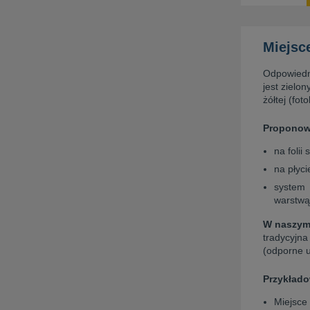
Miejsc
Odpowiedni
jest zielo
żółtej (fo
Proponowa
na folii
na płyci
system 
warstwą
W naszym 
tradycyjna
(odporne u
Przykłado
Miejsce 