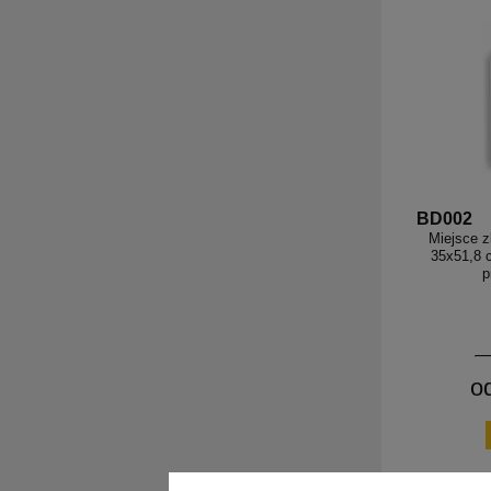
BD002
Miejsce z
35x51,8 
p
o