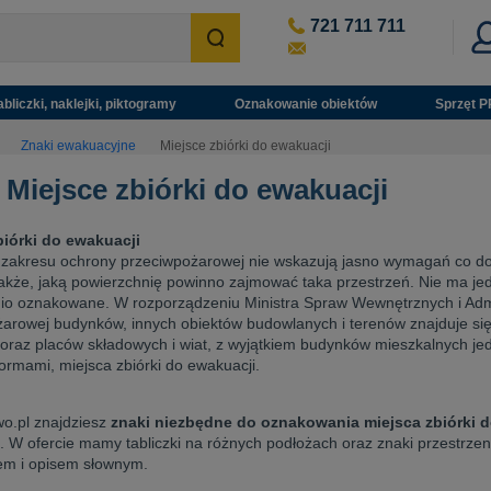
721 711 711
abliczki, naklejki, piktogramy
Oznakowanie obiektów
Sprzęt P
Znaki ewakuacyjne
Miejsce zbiórki do ewakuacji
 Miejsce zbiórki do ewakuacji
biórki do ewakuacji
 zakresu ochrony przeciwpożarowej nie wskazują jasno wymagań co do p
także, jaką powierzchnię powinno zajmować taka przestrzeń. Nie ma jed
o oznakowane. W rozporządzeniu Ministra Spraw Wewnętrznych i Admin
arowej budynków, innych obiektów budowlanych i terenów znajduje się z
oraz placów składowych i wiat, z wyjątkiem budynków mieszkalnych j
ormami, miejsca zbiórki do ewakuacji.
o.pl znajdziesz
znaki niezbędne do oznakowania miejsca zbiórki 
 W ofercie mamy tabliczki na różnych podłożach oraz znaki przestrzen
em i opisem słownym.