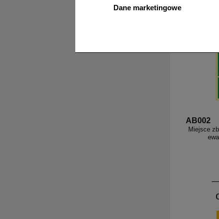
Dane marketingowe
Najlepiej sp
AB002
Miejsce zb
ewa