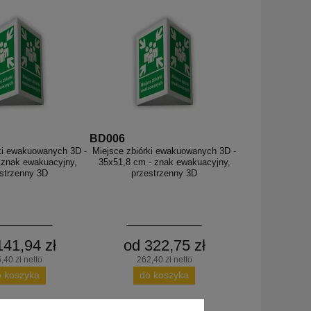
BD006
ki ewakuowanych 3D -
Miejsce zbiórki ewakuowanych 3D -
 znak ewakuacyjny,
35x51,8 cm - znak ewakuacyjny,
strzenny 3D
przestrzenny 3D
141,94 zł
od 322,75 zł
,40 zł netto
262,40 zł netto
o koszyka
do koszyka