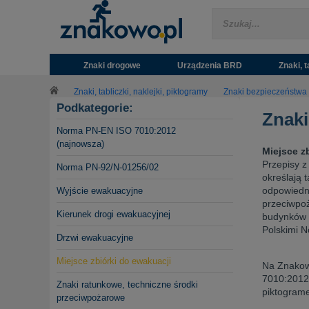
Znaki drogowe
Urządzenia BRD
Znaki, t
Znaki, tabliczki, naklejki, piktogramy
Znaki bezpieczeństwa
Podkategorie:
Znaki
Norma PN-EN ISO 7010:2012
(najnowsza)
Miejsce z
Przepisy z
Norma PN-92/N-01256/02
określają 
odpowiedni
Wyjście ewakuacyjne
przeciwpoż
Kierunek drogi ewakuacyjnej
budynków 
Polskimi N
Drzwi ewakuacyjne
Miejsce zbiórki do ewakuacji
Na Znakow
7010:2012.
Znaki ratunkowe, techniczne środki
piktogram
przeciwpożarowe