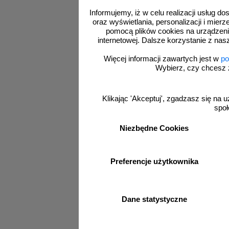
Informujemy, iż w celu realizacji usług 
oraz wyświetlania, personalizacji i mie
pomocą plików cookies na urządzeni
internetowej. Dalsze korzystanie z nas
Więcej informacji zawartych jest w
po
Wybierz, czy chcesz 
AC057
Miejsce 
Klikając 'Akceptuj', zgadzasz się na u
obiektu - 
społ
Niezbędne Cookies
Preferencje użytkownika
Dane statystyczne
Bests