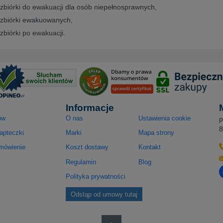
 zbiórki do ewakuacji dla osób niepełnosprawnych,
 zbiórki ewakuowanych,
zbiórki po ewakuacji.
Informacje
ów
O nas
Ustawienia cookie
p
8
apteczki
Marki
Mapa strony
amówienie
Koszt dostawy
Kontakt
Regulamin
Blog
O
Polityka prywatności
Odstąp od umowy tutaj