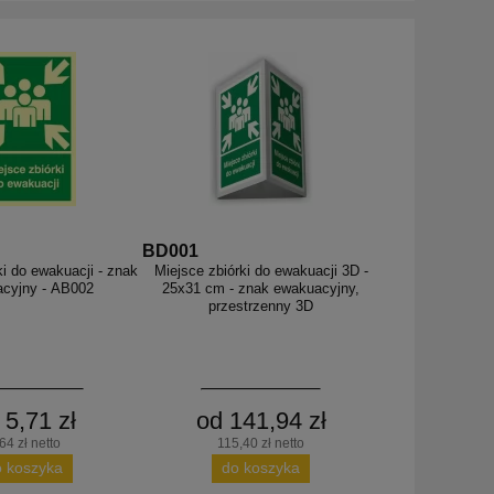
BD001
ki do ewakuacji - znak
Miejsce zbiórki do ewakuacji 3D -
cyjny - AB002
25x31 cm - znak ewakuacyjny,
przestrzenny 3D
 5,71 zł
od 141,94 zł
64 zł netto
115,40 zł netto
o koszyka
do koszyka