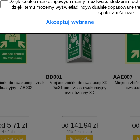
Dzięki cookie marketingowych mamy możliwość śledzenia ruchu
rzedające się produkty
dzięki temu możemy wyświetlać indywidualnie dopasowane treś
społecznościowe.
Akceptuj wybrane
BD001
AAE007
iórki do ewakuacji - znak
Miejsce zbiórki do ewakuacji 3D -
Miejsce zbiór
kuacyjny - AB002
25x31 cm - znak ewakuacyjny,
ewakua
przestrzenny 3D
od 5,71 zł
od 141,94 zł
od
4,64 zł netto
115,40 zł netto
6,
do koszyka
do koszyka
d