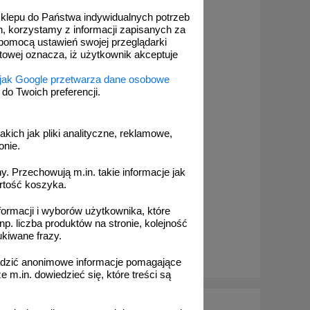
 sklepu do Państwa indywidualnych potrzeb
h, korzystamy z informacji zapisanych za
pomocą ustawień swojej przeglądarki
etowej oznacza, iż użytkownik akceptuje
 jak Google przetwarza dane osobowe
o Twoich preferencji.
órki po ewakuacji z
akich jak pliki analityczne, reklamowe,
- 35x51,8 cm - znak
onie.
y, przestrzenny 3D
. Przechowują m.in. takie informacje jak
rtość koszyka.
formacji i wyborów użytkownika, które
322,75 zł
np. liczba produktów na stronie, kolejność
ukiwane frazy.
,40 zł netto
o koszyka
adzić anonimowe informacje pomagające
m.in. dowiedzieć się, które treści są