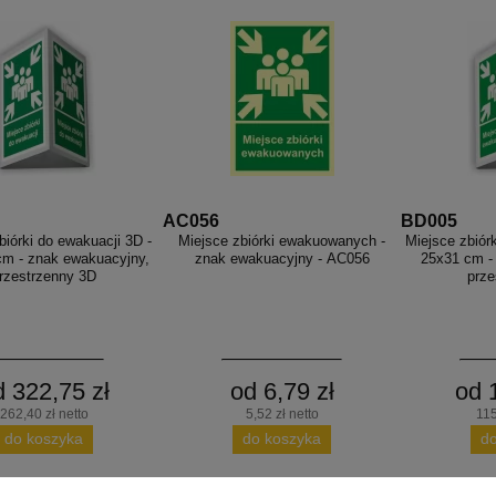
AC056
BD005
biórki do ewakuacji 3D -
Miejsce zbiórki ewakuowanych -
Miejsce zbiór
cm - znak ewakuacyjny,
znak ewakuacyjny - AC056
25x31 cm -
rzestrzenny 3D
prze
d 322,75 zł
od 6,79 zł
od 
262,40 zł netto
5,52 zł netto
115
do koszyka
do koszyka
d