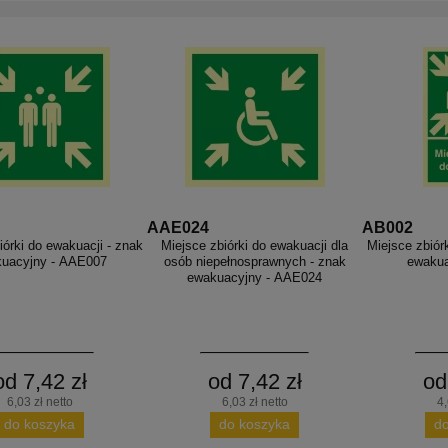
AAE024
AB002
iórki do ewakuacji - znak
Miejsce zbiórki do ewakuacji dla
Miejsce zbiór
uacyjny - AAE007
osób niepełnosprawnych - znak
ewakua
ewakuacyjny - AAE024
od 7,42 zł
od 7,42 zł
od
6,03 zł netto
6,03 zł netto
4,
do koszyka
do koszyka
d