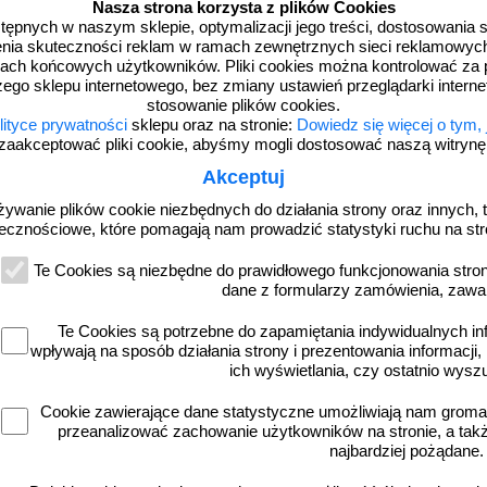
Nasza strona korzysta z plików Cookies
dostępnych w naszym sklepie, optymalizacji jego treści, dostosowania
rzenia skuteczności reklam w ramach zewnętrznych sieci reklamowyc
ach końcowych użytkowników. Pliki cookies można kontrolować za 
zego sklepu internetowego, bez zmiany ustawień przeglądarki intern
stosowanie plików cookies.
lityce prywatności
sklepu oraz na stronie:
Dowiedz się więcej o tym,
zaakceptować pliki cookie, abyśmy mogli dostosować naszą witrynę d
Akceptuj
BD007
BD008
zbiórki po ewakuacji z
Miejsce zbiórki po ewakuacji z
Miejsce zbi
żywanie plików cookie niezbędnych do działania strony oraz innych, t
znak ewakuacyjny - AC057
obiektu 3D - 25x31 cm - znak
obiektu 3D 
ecznościowe, które pomagają nam prowadzić statystyki ruchu na str
ewakuacyjny, przestrzenny 3D
ewakuacyjn
Te Cookies są niezbędne do prawidłowego funkcjonowania strony
dane z formularzy zamówienia, zawa
Te Cookies są potrzebne do zapamiętania indywidualnych in
od 6,79 zł
od 141,94 zł
od 
wpływają na sposób działania strony i prezentowania informacji, 
ich wyświetlania, czy ostatnio wysz
5,52 zł netto
115,40 zł netto
262
do koszyka
do koszyka
d
Cookie zawierające dane statystyczne umożliwiają nam grom
przeanalizować zachowanie użytkowników na stronie, a także 
najbardziej pożądane.
ellery