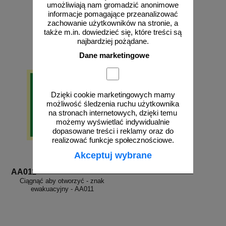
umożliwiają nam gromadzić anonimowe
od 8,88 zł
od 8,88 zł
informacje pomagające przeanalizować
zachowanie użytkowników na stronie, a
7,22 zł netto
7,22 zł netto
także m.in. dowiedzieć się, które treści są
do koszyka
do koszyka
najbardziej pożądane.
Dane marketingowe
Dzięki cookie marketingowych mamy
możliwość śledzenia ruchu użytkownika
na stronach internetowych, dzięki temu
możemy wyświetlać indywidualnie
dopasowane treści i reklamy oraz do
realizować funkcje społecznościowe.
Akceptuj wybrane
AA011
Ciągnąć aby otworzyć - znak
ewakuacyjny - AA011