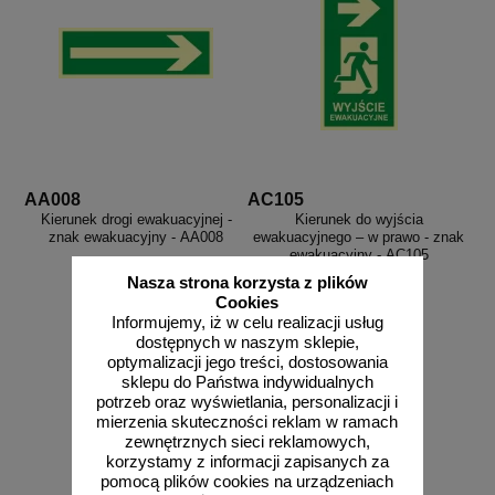
AA008
AC105
Kierunek drogi ewakuacyjnej -
Kierunek do wyjścia
znak ewakuacyjny - AA008
ewakuacyjnego – w prawo - znak
ewakuacyjny - AC105
Nasza strona korzysta z plików
Cookies
Informujemy, iż w celu realizacji usług
dostępnych w naszym sklepie,
od 23,51 zł
od 13,33 zł
optymalizacji jego treści, dostosowania
sklepu do Państwa indywidualnych
19,11 zł netto
10,84 zł netto
potrzeb oraz wyświetlania, personalizacji i
do koszyka
do koszyka
mierzenia skuteczności reklam w ramach
zewnętrznych sieci reklamowych,
korzystamy z informacji zapisanych za
pomocą plików cookies na urządzeniach