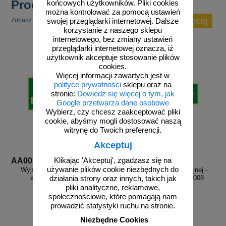
Produkty popularne
końcowych użytkowników. Pliki cookies
można kontrolować za pomocą ustawień
zobacz więcej
Zobacz inne popularne produkty w tej kategorii.
swojej przeglądarki internetowej. Dalsze
korzystanie z naszego sklepu
internetowego, bez zmiany ustawień
przeglądarki internetowej oznacza, iż
użytkownik akceptuje stosowanie plików
cookies.
Więcej informacji zawartych jest w
polityce prywatności
sklepu oraz na
stronie:
Dowiedz się więcej o tym, jak
Google przetwarza dane osobowe
Wybierz, czy chcesz zaakceptować pliki
cookie, abyśmy mogli dostosować naszą
witrynę do Twoich preferencji.
Akceptuj
Klikając 'Akceptuj', zgadzasz się na
AA001
AA008
używanie plików cookie niezbędnych do
Wyjście ewakuacyjne - znak
Kierunek drogi ewakuacyjnej -
ewakuacyjny - AA001
znak ewakuacyjny - AA008
działania strony oraz innych, takich jak
pliki analityczne, reklamowe,
społecznościowe, które pomagają nam
prowadzić statystyki ruchu na stronie.
Niezbędne Cookies