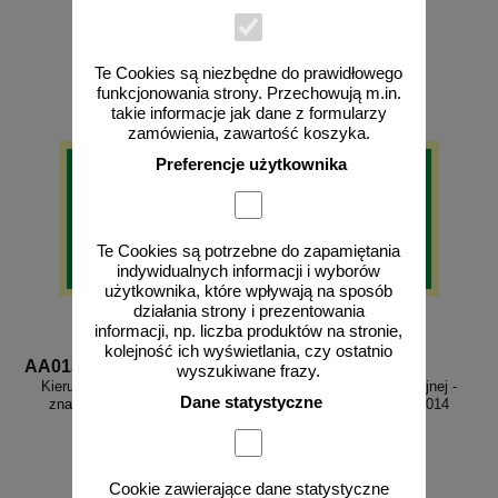
od 16,13 zł
od 23,51 zł
13,11 zł netto
19,11 zł netto
do koszyka
do koszyka
Te Cookies są niezbędne do prawidłowego
funkcjonowania strony. Przechowują m.in.
takie informacje jak dane z formularzy
zamówienia, zawartość koszyka.
Preferencje użytkownika
Te Cookies są potrzebne do zapamiętania
indywidualnych informacji i wyborów
użytkownika, które wpływają na sposób
działania strony i prezentowania
informacji, np. liczba produktów na stronie,
kolejność ich wyświetlania, czy ostatnio
AA013
AA014
wyszukiwane frazy.
Kierunek drogi ewakuacyjnej -
Kierunek drogi ewakuacyjnej -
Dane statystyczne
znak ewakuacyjny - AA013
znak ewakuacyjny - AA014
Cookie zawierające dane statystyczne