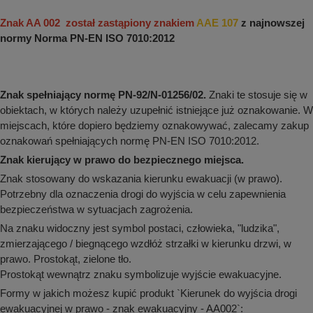
aków drogowych
trowe i hektometrowe
olejowe
wa na zimno
bramowe
Znak AA 002 został zastąpiony znakiem
AAE 107
z najnowszej
normy Norma PN-EN ISO 7010:2012
e i piktogramy IMO
tura miejska
ci parkowe i miejskie - uliczne
infrastruktury biurowo-magazynowej
e miejskie
Znak spełniający normę PN-92/N-01256/02.
Znaki te stosuje się w
owery zewnętrzne
 biura
gazynowe i oznakowanie regałów
obiektach, w których należy uzupełnić istniejące już oznakowanie. W
hali produkcyjnej
miejscach, które dopiero będziemy oznakowywać, zalecamy zakup
rzwi
oznakowań spełniających normę PN-EN ISO 7010:2012.
rzylepne
 drzwi
Znak kierujący w prawo do bezpiecznego miejsca.
Znak stosowany do wskazania kierunku ewakuacji (w prawo).
Potrzebny dla oznaczenia drogi do wyjścia w celu zapewnienia
bezpieczeństwa w sytuacjach zagrożenia.
Na znaku widoczny jest symbol postaci, człowieka, "ludzika",
zmierzającego / biegnącego wzdłóż strzałki w kierunku drzwi, w
prawo. Prostokąt, zielone tło.
Prostokąt wewnątrz znaku symbolizuje wyjście ewakuacyjne.
Formy w jakich możesz kupić produkt `Kierunek do wyjścia drogi
ewakuacyjnej w prawo - znak ewakuacyjny - AA002`: