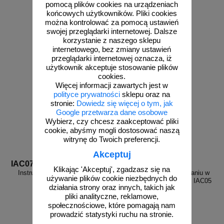
pomocą plików cookies na urządzeniach
od 10,76 zł
od 10,76 zł
końcowych użytkowników. Pliki cookies
8,75 zł netto
8,75 zł netto
można kontrolować za pomocą ustawień
do koszyka
do koszyka
swojej przeglądarki internetowej. Dalsze
korzystanie z naszego sklepu
internetowego, bez zmiany ustawień
przeglądarki internetowej oznacza, iż
użytkownik akceptuje stosowanie plików
cookies.
Więcej informacji zawartych jest w
polityce prywatności
sklepu oraz na
stronie:
Dowiedz się więcej o tym, jak
Google przetwarza dane osobowe
Wybierz, czy chcesz zaakceptować pliki
cookie, abyśmy mogli dostosować naszą
witrynę do Twoich preferencji.
Akceptuj
IAC07
IAC05
Klikając 'Akceptuj', zgadzasz się na
Instrukcja BHP przy spawaniu
Instrukcja BHP przy spawaniu w
używanie plików cookie niezbędnych do
gazowym - IAC07
osłonie gazów obojętnych - IAC05
działania strony oraz innych, takich jak
pliki analityczne, reklamowe,
społecznościowe, które pomagają nam
prowadzić statystyki ruchu na stronie.