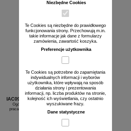
Niezbędne Cookies
od 10,76 zł
od 10,76 zł
8,75 zł netto
8,75 zł netto
do koszyka
do koszyka
Te Cookies są niezbędne do prawidłowego
funkcjonowania strony. Przechowują m.in.
takie informacje jak dane z formularzy
zamówienia, zawartość koszyka.
Preferencje użytkownika
Te Cookies są potrzebne do zapamiętania
indywidualnych informacji i wyborów
użytkownika, które wpływają na sposób
działania strony i prezentowania
informacji, np. liczba produktów na stronie,
kolejność ich wyświetlania, czy ostatnio
IAC09
wyszukiwane frazy.
Ogólna instrukcja BHP przy
pracach spawalniczych - IAC09
Dane statystyczne