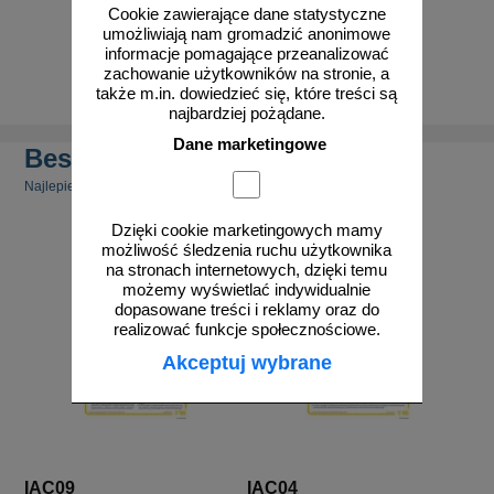
Cookie zawierające dane statystyczne
umożliwiają nam gromadzić anonimowe
od 10,76 zł
informacje pomagające przeanalizować
8,75 zł netto
zachowanie użytkowników na stronie, a
do koszyka
także m.in. dowiedzieć się, które treści są
najbardziej pożądane.
Dane marketingowe
Bestsellery
Najlepiej sprzedające się produkty
Dzięki cookie marketingowych mamy
możliwość śledzenia ruchu użytkownika
na stronach internetowych, dzięki temu
możemy wyświetlać indywidualnie
dopasowane treści i reklamy oraz do
realizować funkcje społecznościowe.
Akceptuj wybrane
IAC09
IAC04