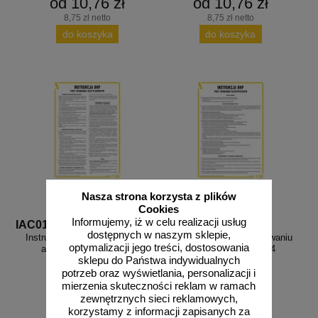
od 10,76 zł
od 10,76 zł
8,75 zł netto
8,75 zł netto
do koszyka
do koszyka
Nasza strona korzysta z plików
Cookies
Informujemy, iż w celu realizacji usług
IAC01
IAC04
dostępnych w naszym sklepie,
Instrukcja BHP przy spawaniu
Instrukcja BHP przy spawaniu
optymalizacji jego treści, dostosowania
acetylenowym - IAC01
elektrycznym - IAC04
sklepu do Państwa indywidualnych
potrzeb oraz wyświetlania, personalizacji i
mierzenia skuteczności reklam w ramach
zewnętrznych sieci reklamowych,
korzystamy z informacji zapisanych za