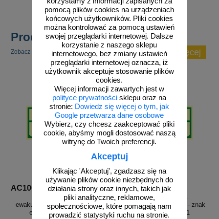
korzystamy z informacji zapisanych za
pomocą plików cookies na urządzeniach
końcowych użytkowników. Pliki cookies
można kontrolować za pomocą ustawień
Produkty popularne
swojej przeglądarki internetowej. Dalsze
korzystanie z naszego sklepu
zobacz więcej
Zobacz inne popularne produkty w tej kategorii.
internetowego, bez zmiany ustawień
przeglądarki internetowej oznacza, iż
użytkownik akceptuje stosowanie plików
cookies.
Więcej informacji zawartych jest w
polityce prywatności
sklepu oraz na
stronie:
Dowiedz się więcej o tym, jak
Google przetwarza dane osobowe
Wybierz, czy chcesz zaakceptować pliki
cookie, abyśmy mogli dostosować naszą
witrynę do Twoich preferencji.
Akceptuj
Klikając 'Akceptuj', zgadzasz się na
używanie plików cookie niezbędnych do
AC100
AC101
działania strony oraz innych, takich jak
Kierunek do wyjścia
Kierunek do wyjścia
pliki analityczne, reklamowe,
ewakuacyjnego – w lewo - znak
ewakuacyjnego – w prawo - znak
społecznościowe, które pomagają nam
ewakuacyjny - AC100
ewakuacyjny - AC101
prowadzić statystyki ruchu na stronie.