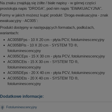
Na znaku znajdują się żółte / białe napisy - w górnej części
prostokąta napis "DROGA", pod nim napis "EWAKUACYJNA".
Formy w jakich możesz kupić produkt `Droga ewakuacyjna - znak
ewakuacyjny - AC005`:
Produkt dostępny w następujących formatach, podłożach,
wariantach:
AC005BFps - 10 X 20 cm - płyta PCV, fotoluminescencyjny
AC005BFts - 10 X 20 cm - SYSTEM TD ®,
fotoluminescencyjny
AC005CEps - 15 X 30 cm - płyta PCV, fotoluminescencyjny
AC005CEts - 15 X 30 cm - SYSTEM TD ®,
fotoluminescencyjny
AC005DEps - 20 X 40 cm - płyta PCV, fotoluminescencyjny
AC005DEts - 20 X 40 cm - SYSTEM TD ®,
fotoluminescencyjny
Dodatkowe informacje:
Fotoluminescencyjny