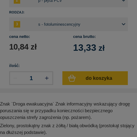
aków drogowych
trowe i hektometrowe
olejowe
wa na zimno
bramowe
RODZAJ:
e i piktogramy IMO
tura miejska
ci parkowe i miejskie - uliczne
infrastruktury biurowo-magazynowej
e miejskie
cena netto:
cena brutto:
owery zewnętrzne
 biura
10,84
zł
13,33
zł
gazynowe i oznakowanie regałów
hali produkcyjnej
rzwi
rzylepne
ilość:
 drzwi
do koszyka
Znak `Droga ewakuacyjna` Znak informacyjny wskazujący drogę
poruszania się w przypadku konieczności bezpiecznego
opuszczenia strefy zagrożenia (np. pożarem).
Zielony, prostokątny znak z żółtą / białą obwódką (prostokąt stojący
na dłuższej podstawie).