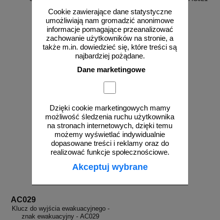
Cookie zawierające dane statystyczne
umożliwiają nam gromadzić anonimowe
informacje pomagające przeanalizować
zachowanie użytkowników na stronie, a
od 23,69 zł
od 13,33 zł
także m.in. dowiedzieć się, które treści są
najbardziej pożądane.
19,26 zł netto
10,84 zł netto
do koszyka
do koszyka
Dane marketingowe
Dzięki cookie marketingowych mamy
możliwość śledzenia ruchu użytkownika
na stronach internetowych, dzięki temu
możemy wyświetlać indywidualnie
dopasowane treści i reklamy oraz do
realizować funkcje społecznościowe.
Akceptuj wybrane
AC029
Klucz do wyjścia ewakuacyjnego -
znak ewakuacyjny - AC029