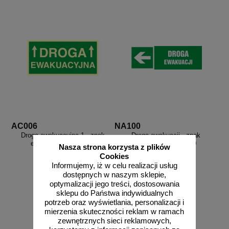
AC006
NA100
Droga ewakuacyjna 1 - znak
Droga ewakuacji - znak
ewakuacyjny - AC006
informujący - NA100
Nasza strona korzysta z plików
Cookies
Informujemy, iż w celu realizacji usług
dostępnych w naszym sklepie,
optymalizacji jego treści, dostosowania
sklepu do Państwa indywidualnych
od 13,33 zł
od 7,82 zł
potrzeb oraz wyświetlania, personalizacji i
mierzenia skuteczności reklam w ramach
10,84 zł netto
6,36 zł netto
zewnętrznych sieci reklamowych,
do koszyka
do koszyka