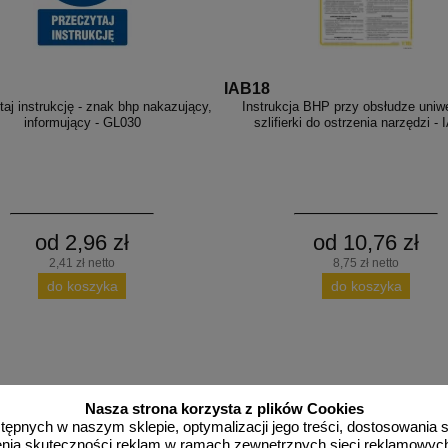
IAB18
aj instrukcję - znak bhp nakazujący,
Instrukcja BHP przy obsłudze uniwe
informujący - GL030
szlifierki do ostrzenia narzędzi -
od 2,96 zł
od 10,76 zł
2,41 zł netto
8,75 zł netto
do koszyka
do koszyka
więcej
Nasza strona korzysta z plików Cookies
dostępnych w naszym sklepie, optymalizacji jego treści, dostosowania
rzenia skuteczności reklam w ramach zewnętrznych sieci reklamowyc