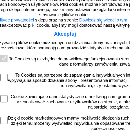
ach końcowych użytkowników. Pliki cookies można kontrolować za 
zego sklepu internetowego, bez zmiany ustawień przeglądarki intern
stosowanie plików cookies.
lityce prywatności
sklepu oraz na stronie:
Dowiedz się więcej o tym,
zaakceptować pliki cookie, abyśmy mogli dostosować naszą witrynę d
Akceptuj
żywanie plików cookie niezbędnych do działania strony oraz innych, t
ecznościowe, które pomagają nam prowadzić statystyki ruchu na str
IAT19
Te Cookies są niezbędne do prawidłowego funkcjonowania strony
rukcja BHP dla sprzątaczek i osób
Regulamin korzystania z placów za
dane z formularzy zamówienia, zawa
onych przy sprzątaniu pomieszczeń -
przedszkoli - IAT19
IAT03
Te Cookies są potrzebne do zapamiętania indywidualnych in
wpływają na sposób działania strony i prezentowania informacji, 
ich wyświetlania, czy ostatnio wysz
Cookie zawierające dane statystyczne umożliwiają nam grom
od 10,76 zł
od 10,76 zł
przeanalizować zachowanie użytkowników na stronie, a także 
8,75 zł netto
8,75 zł netto
najbardziej pożądane.
do koszyka
do koszyka
Dzięki cookie marketingowych mamy możliwość śledzenia ruchu
dzięki temu możemy wyświetlać indywidualnie dopasowane treś
społecznościowe.