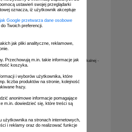
pomocą ustawień swojej przeglądarki
etowej oznacza, iż użytkownik akceptuje
 jak Google przetwarza dane osobowe
o Twoich preferencji.
akich jak pliki analityczne, reklamowe,
onie.
IAT10
. Przechowują m.in. takie informacje jak
baw dla
Instrukcja BHP przy obsłudze kasy fiskalnej -
rtość koszyka.
IAT10
formacji i wyborów użytkownika, które
np. liczba produktów na stronie, kolejność
ukiwane frazy.
adzić anonimowe informacje pomagające
od 10,76 zł
m.in. dowiedzieć się, które treści są
8,75 zł netto
do koszyka
 użytkownika na stronach internetowych,
ci i reklamy oraz do realizować funkcje