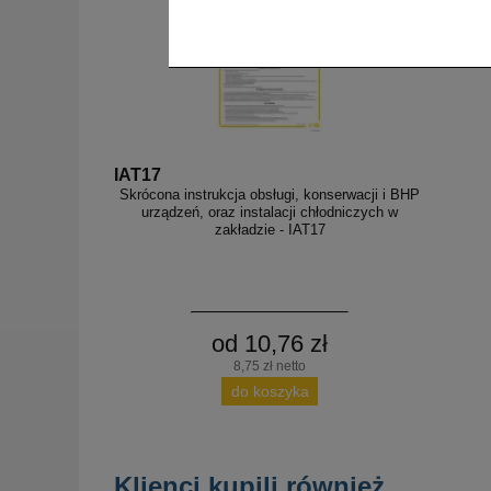
IAT17
Skrócona instrukcja obsługi, konserwacji i BHP
urządzeń, oraz instalacji chłodniczych w
zakładzie - IAT17
od 10,76 zł
8,75 zł netto
do koszyka
Klienci kupili również