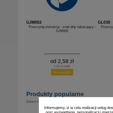
GJM002
GL030
Przeczytaj instrukcję - znak bhp nakazujący -
Przeczyt
GJM002
od 2,58 zł
2,10 zł netto
do koszyka
Produkty popularne
zobacz 
Zobacz inne popularne produkty w tej kategorii.
Informujemy, iż w celu realizacji usług 
oraz wyświetlania, personalizacji i mie