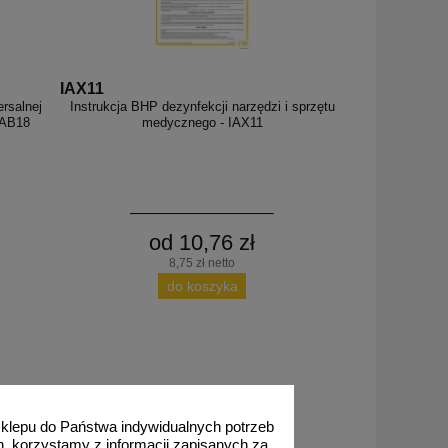
IAX11
rsalnej
Instrukcja BHP dezynfekcji narzędzi i sprzętu
 IAB18
medycznego - IAX11
od 10,76 zł
8,75 zł netto
do koszyka
 sklepu do Państwa indywidualnych potrzeb
h, korzystamy z informacji zapisanych za