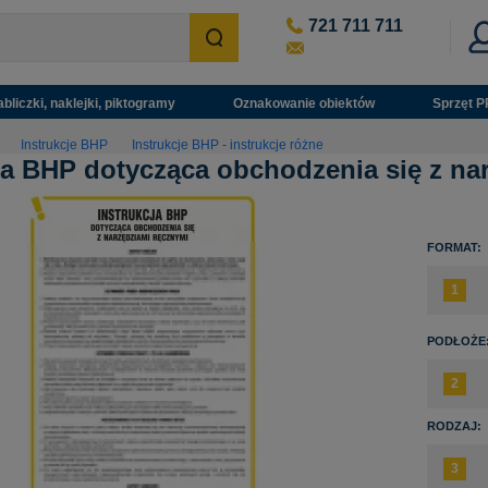
721 711 711
abliczki, naklejki, piktogramy
Oznakowanie obiektów
Sprzęt P
Instrukcje BHP
Instrukcje BHP - instrukcje różne
ja BHP dotycząca obchodzenia się z nar
FORMAT:
PODŁOŻE
RODZAJ: