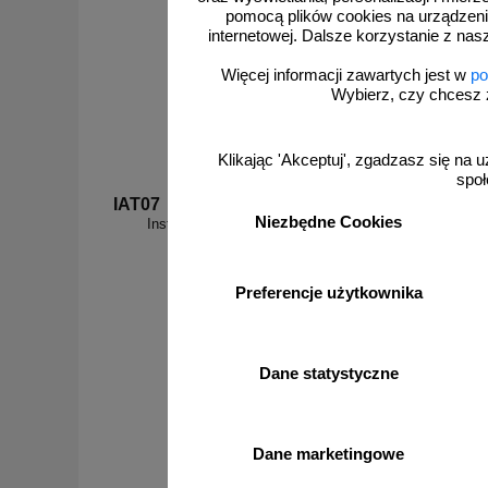
pomocą plików cookies na urządzeni
internetowej. Dalsze korzystanie z nas
Więcej informacji zawartych jest w
po
Wybierz, czy chcesz 
Klikając 'Akceptuj', zgadzasz się na u
społ
IAT07
IAT03
Niezbędne Cookies
Instrukcja BHP przy obsłudze gaśnicy
Inst
proszkowej - IAT07
zatrudni
Preferencje użytkownika
od 10,76 zł
Dane statystyczne
8,75 zł netto
do koszyka
Dane marketingowe