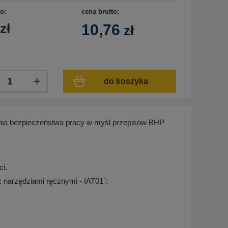
o:
cena brutto:
zł
10,76
zł
do koszyka
ania bezpieczeństwa pracy w myśl przepisów BHP
ci.
 narzędziami ręcznymi - IAT01`: