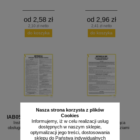
od 2,58 zł
od 2,96 zł
2,10 zł netto
2,41 zł netto
do koszyka
do koszyka
Nasza strona korzysta z plików
Cookies
IAB05
IAT01
Informujemy, iż w celu realizacji usług
Instrukcja BHP bezpiecznej
Instrukcja BHP dotycząca
dostępnych w naszym sklepie,
obsługi frezarek do metali - IAB05
obchodzenia się z narzędziami
optymalizacji jego treści, dostosowania
ręcznymi - IAT01
sklepu do Państwa indywidualnych