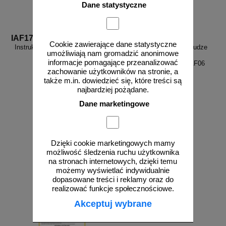
Dane statystyczne
IAF17
IAF06
Cookie zawierające dane statystyczne
Instrukcja okleiniarki do wąskich
Instrukcja BHP przy obsłudze
umożliwiają nam gromadzić anonimowe
płaszczyzn - IAF17
frezarki do drewna
informacje pomagające przeanalizować
(dolnowrzecionowej) - IAF06
zachowanie użytkowników na stronie, a
także m.in. dowiedzieć się, które treści są
najbardziej pożądane.
Dane marketingowe
od 10,76 zł
od 10,76 zł
8,75 zł netto
8,75 zł netto
do koszyka
do koszyka
Dzięki cookie marketingowych mamy
możliwość śledzenia ruchu użytkownika
na stronach internetowych, dzięki temu
możemy wyświetlać indywidualnie
dopasowane treści i reklamy oraz do
realizować funkcje społecznościowe.
Akceptuj wybrane