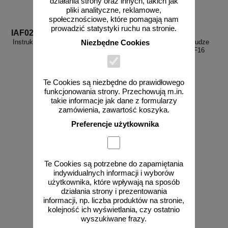
działania strony oraz innych, takich jak
pliki analityczne, reklamowe,
społecznościowe, które pomagają nam
prowadzić statystyki ruchu na stronie.
IAF02
IAF16
Instrukcja BHP przy obsłudze piły
Instrukcja BHP przy obsłudze
Niezbędne Cookies
tarczowej - IAF02
szlifierki tarczowej - IAF16
Te Cookies są niezbędne do prawidłowego
funkcjonowania strony. Przechowują m.in.
takie informacje jak dane z formularzy
od 10,76 zł
od 10,76 zł
zamówienia, zawartość koszyka.
8,75 zł netto
8,75 zł netto
Preferencje użytkownika
do koszyka
do koszyka
Te Cookies są potrzebne do zapamiętania
indywidualnych informacji i wyborów
użytkownika, które wpływają na sposób
działania strony i prezentowania
informacji, np. liczba produktów na stronie,
kolejność ich wyświetlania, czy ostatnio
wyszukiwane frazy.