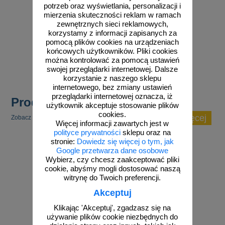
potrzeb oraz wyświetlania, personalizacji i
mierzenia skuteczności reklam w ramach
zewnętrznych sieci reklamowych,
korzystamy z informacji zapisanych za
od 10,76 zł
od 10,76 zł
pomocą plików cookies na urządzeniach
8,75 zł netto
8,75 zł netto
końcowych użytkowników. Pliki cookies
do koszyka
do koszyka
można kontrolować za pomocą ustawień
swojej przeglądarki internetowej. Dalsze
korzystanie z naszego sklepu
internetowego, bez zmiany ustawień
przeglądarki internetowej oznacza, iż
Produkty popularne
użytkownik akceptuje stosowanie plików
cookies.
zobacz więcej
Zobacz inne popularne produkty w tej kategorii.
Więcej informacji zawartych jest w
polityce prywatności
sklepu oraz na
stronie:
Dowiedz się więcej o tym, jak
Google przetwarza dane osobowe
Wybierz, czy chcesz zaakceptować pliki
cookie, abyśmy mogli dostosować naszą
witrynę do Twoich preferencji.
Akceptuj
Klikając 'Akceptuj', zgadzasz się na
używanie plików cookie niezbędnych do