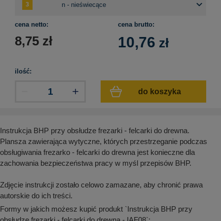
aków drogowych
trowe i hektometrowe
olejowe
wa na zimno
bramowe
cena netto:
cena brutto:
e i piktogramy IMO
tura miejska
8,75
zł
10,76
zł
ci parkowe i miejskie - uliczne
infrastruktury biurowo-magazynowej
e miejskie
owery zewnętrzne
 biura
ilość:
gazynowe i oznakowanie regałów
hali produkcyjnej
do koszyka
rzwi
rzylepne
 drzwi
Instrukcja BHP przy obsłudze frezarki - felcarki do drewna.
Plansza zawierająca wytyczne, których przestrzeganie podczas
obsługiwania frezarko - felcarki do drewna jest konieczne dla
zachowania bezpieczeństwa pracy w myśl przepisów BHP.
Zdjęcie instrukcji zostało celowo zamazane, aby chronić prawa
autorskie do ich treści.
Formy w jakich możesz kupić produkt `Instrukcja BHP przy
obsłudze frezarki - felcarki do drewna - IAF08`: