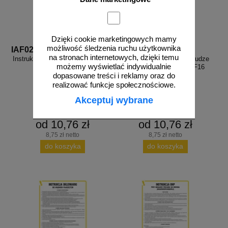
Dzięki cookie marketingowych mamy
możliwość śledzenia ruchu użytkownika
IAF02
IAF16
na stronach internetowych, dzięki temu
Instrukcja BHP przy obsłudze piły
Instrukcja BHP przy obsłudze
możemy wyświetlać indywidualnie
tarczowej - IAF02
szlifierki tarczowej - IAF16
dopasowane treści i reklamy oraz do
realizować funkcje społecznościowe.
Akceptuj wybrane
od 10,76 zł
od 10,76 zł
8,75 zł netto
8,75 zł netto
do koszyka
do koszyka