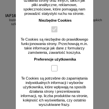
działania strony oraz innych, takich jak
pliki analityczne, reklamowe,
społecznościowe, które pomagają nam
prowadzić statystyki ruchu na stronie.
IAF16
IAF17
Instrukcja BHP przy obsłudze
Instrukcja okleiniarki do wąskich
Niezbędne Cookies
szlifierki tarczowej - IAF16
płaszczyzn - IAF17
Te Cookies są niezbędne do prawidłowego
funkcjonowania strony. Przechowują m.in.
takie informacje jak dane z formularzy
od 10,76 zł
od 10,76 zł
zamówienia, zawartość koszyka.
8,75 zł netto
8,75 zł netto
Preferencje użytkownika
do koszyka
do koszyka
Te Cookies są potrzebne do zapamiętania
indywidualnych informacji i wyborów
użytkownika, które wpływają na sposób
działania strony i prezentowania
informacji, np. liczba produktów na stronie,
kolejność ich wyświetlania, czy ostatnio
wyszukiwane frazy.