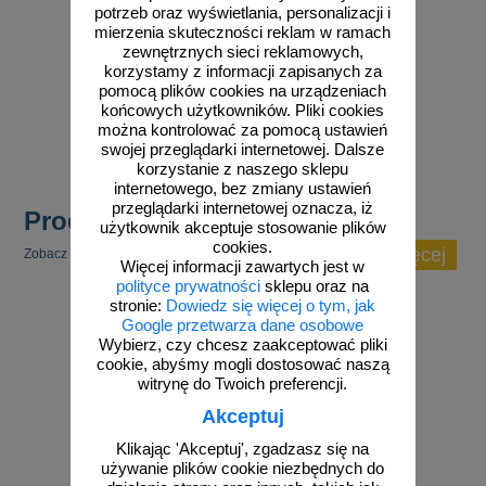
potrzeb oraz wyświetlania, personalizacji i
mierzenia skuteczności reklam w ramach
zewnętrznych sieci reklamowych,
korzystamy z informacji zapisanych za
od 10,76 zł
od 10,76 zł
pomocą plików cookies na urządzeniach
8,75 zł netto
8,75 zł netto
końcowych użytkowników. Pliki cookies
do koszyka
do koszyka
można kontrolować za pomocą ustawień
swojej przeglądarki internetowej. Dalsze
korzystanie z naszego sklepu
internetowego, bez zmiany ustawień
przeglądarki internetowej oznacza, iż
Produkty popularne
użytkownik akceptuje stosowanie plików
cookies.
zobacz więcej
Zobacz inne popularne produkty w tej kategorii.
Więcej informacji zawartych jest w
polityce prywatności
sklepu oraz na
stronie:
Dowiedz się więcej o tym, jak
Google przetwarza dane osobowe
Wybierz, czy chcesz zaakceptować pliki
cookie, abyśmy mogli dostosować naszą
witrynę do Twoich preferencji.
Akceptuj
Klikając 'Akceptuj', zgadzasz się na
używanie plików cookie niezbędnych do