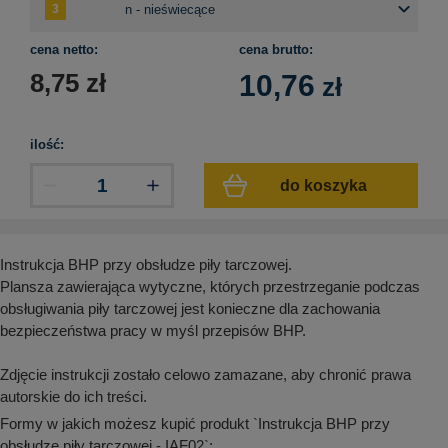
aków drogowych
trowe i hektometrowe
olejowe
wa na zimno
bramowe
cena netto:
cena brutto:
e i piktogramy IMO
tura miejska
8,75
zł
10,76
zł
ci parkowe i miejskie - uliczne
infrastruktury biurowo-magazynowej
e miejskie
owery zewnętrzne
 biura
ilość:
gazynowe i oznakowanie regałów
hali produkcyjnej
do koszyka
rzwi
rzylepne
 drzwi
Instrukcja BHP przy obsłudze piły tarczowej.
Plansza zawierająca wytyczne, których przestrzeganie podczas
obsługiwania piły tarczowej jest konieczne dla zachowania
bezpieczeństwa pracy w myśl przepisów BHP.
Zdjęcie instrukcji zostało celowo zamazane, aby chronić prawa
autorskie do ich treści.
Formy w jakich możesz kupić produkt `Instrukcja BHP przy
obsłudze piły tarczowej - IAF02`: