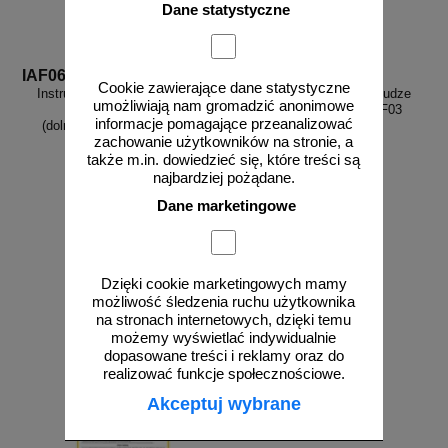
Dane statystyczne
IAF06
IAF03
Cookie zawierające dane statystyczne
Instrukcja BHP przy obsłudze
Instrukcja BHP przy obsłudze
umożliwiają nam gromadzić anonimowe
frezarki do drewna
szlifierki taśmowej - IAF03
informacje pomagające przeanalizować
(dolnowrzecionowej) - IAF06
zachowanie użytkowników na stronie, a
także m.in. dowiedzieć się, które treści są
najbardziej pożądane.
Dane marketingowe
od 10,76 zł
od 10,76 zł
8,75 zł netto
8,75 zł netto
do koszyka
do koszyka
Dzięki cookie marketingowych mamy
możliwość śledzenia ruchu użytkownika
na stronach internetowych, dzięki temu
możemy wyświetlać indywidualnie
dopasowane treści i reklamy oraz do
realizować funkcje społecznościowe.
Akceptuj wybrane