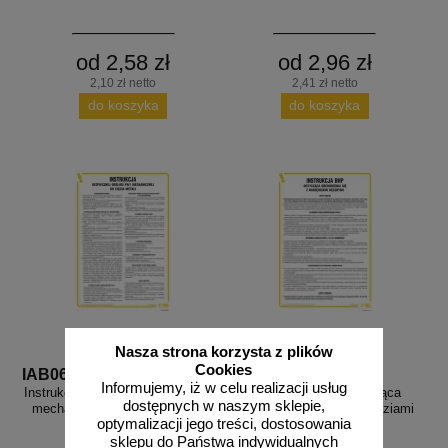
od 2,58 zł
od 2,96 zł
2,10 zł netto
2,41 zł netto
do koszyka
do koszyka
Nasza strona korzysta z plików
Cookies
IAB06
IAT01
Informujemy, iż w celu realizacji usług
Instrukcja bezpiecznej obsługi piły
Instrukcja BHP dotycząca
dostępnych w naszym sklepie,
mechanicznej do cięcia metali -
obchodzenia się z narzędziami
optymalizacji jego treści, dostosowania
IAB06
ręcznymi - IAT01
sklepu do Państwa indywidualnych