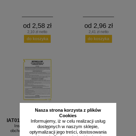
od 2,58 zł
od 2,96 zł
2,10 zł netto
2,41 zł netto
do koszyka
do koszyka
Nasza strona korzysta z plików
Cookies
IAT01
Informujemy, iż w celu realizacji usług
Instrukcja BHP dotycząca
dostępnych w naszym sklepie,
obchodzenia się z narzędziami
optymalizacji jego treści, dostosowania
ręcznymi - IAT01