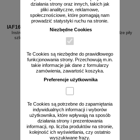
działania strony oraz innych, takich jak
pliki analityczne, reklamowe,
społecznościowe, które pomagają nam
prowadzić statystyki ruchu na stronie.
IAF16
IAF02
Niezbędne Cookies
Instrukcja BHP przy obsłudze
Instrukcja BHP przy obsłudze piły
szlifierki tarczowej - IAF16
tarczowej - IAF02
Te Cookies są niezbędne do prawidłowego
funkcjonowania strony. Przechowują m.in.
takie informacje jak dane z formularzy
zamówienia, zawartość koszyka.
od 10,76 zł
od 10,76 zł
8,75 zł netto
8,75 zł netto
Preferencje użytkownika
do koszyka
do koszyka
Te Cookies są potrzebne do zapamiętania
indywidualnych informacji i wyborów
użytkownika, które wpływają na sposób
działania strony i prezentowania
informacji, np. liczba produktów na stronie,
kolejność ich wyświetlania, czy ostatnio
wyszukiwane frazy.