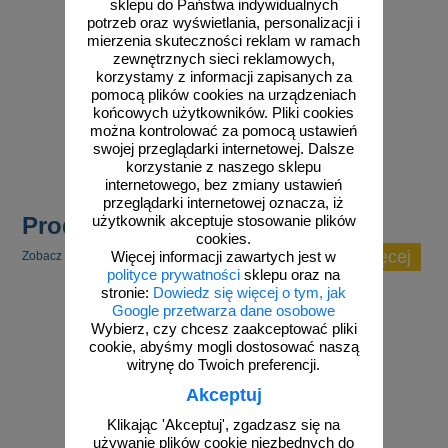
sklepu do Państwa indywidualnych
potrzeb oraz wyświetlania, personalizacji i
mierzenia skuteczności reklam w ramach
zewnętrznych sieci reklamowych,
korzystamy z informacji zapisanych za
od 10,76 zł
pomocą plików cookies na urządzeniach
końcowych użytkowników. Pliki cookies
8,75 zł netto
można kontrolować za pomocą ustawień
do koszyka
swojej przeglądarki internetowej. Dalsze
korzystanie z naszego sklepu
internetowego, bez zmiany ustawień
przeglądarki internetowej oznacza, iż
Produkty popularne
użytkownik akceptuje stosowanie plików
cookies.
zobacz więcej
Zobacz inne popularne produkty w tej kategorii.
Więcej informacji zawartych jest w
polityce prywatności
sklepu oraz na
stronie:
Dowiedz się więcej o tym, jak
Google przetwarza dane osobowe
Wybierz, czy chcesz zaakceptować pliki
cookie, abyśmy mogli dostosować naszą
witrynę do Twoich preferencji.
Akceptuj
Klikając 'Akceptuj', zgadzasz się na
używanie plików cookie niezbędnych do