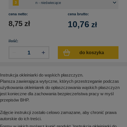
aków drogowych
trowe i hektometrowe
olejowe
wa na zimno
bramowe
cena netto:
cena brutto:
e i piktogramy IMO
tura miejska
8,75
zł
10,76
zł
ci parkowe i miejskie - uliczne
infrastruktury biurowo-magazynowej
e miejskie
owery zewnętrzne
 biura
ilość:
gazynowe i oznakowanie regałów
hali produkcyjnej
do koszyka
rzwi
rzylepne
 drzwi
Instrukcja okleiniarki do wąskich płaszczyzn.
Plansza zawierająca wytyczne, których przestrzeganie podczas
użytkowania okleiniarek do opłaszczowania wąskich płaszczyzn
jest konieczne dla zachowania bezpieczeństwa pracy w myśl
przepisów BHP.
Zdjęcie instrukcji zostało celowo zamazane, aby chronić prawa
autorskie do ich treści.
Formy w jakich możesz kupić produkt `Instrukcja okleiniarki do