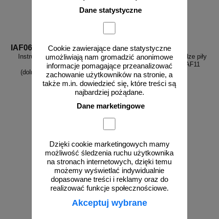
Dane statystyczne
IAF06
IAF11
Cookie zawierające dane statystyczne
Instrukcja BHP przy obsłudze
Instrukcja BHP przy obsłudze piły
umożliwiają nam gromadzić anonimowe
frezarki do drewna
tarczowej formatówki - IAF11
informacje pomagające przeanalizować
(dolnowrzecionowej) - IAF06
zachowanie użytkowników na stronie, a
także m.in. dowiedzieć się, które treści są
najbardziej pożądane.
Dane marketingowe
od 10,76 zł
od 10,76 zł
8,75 zł netto
8,75 zł netto
do koszyka
do koszyka
Dzięki cookie marketingowych mamy
możliwość śledzenia ruchu użytkownika
na stronach internetowych, dzięki temu
możemy wyświetlać indywidualnie
dopasowane treści i reklamy oraz do
realizować funkcje społecznościowe.
Akceptuj wybrane