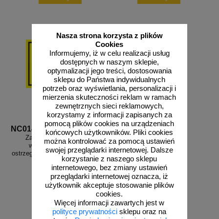
Nasza strona korzysta z plików
Cookies
Informujemy, iż w celu realizacji usług
dostępnych w naszym sklepie,
optymalizacji jego treści, dostosowania
sklepu do Państwa indywidualnych
potrzeb oraz wyświetlania, personalizacji i
mierzenia skuteczności reklam w ramach
zewnętrznych sieci reklamowych,
korzystamy z informacji zapisanych za
pomocą plików cookies na urządzeniach
NC014
końcowych użytkowników. Pliki cookies
Zasięg strefy zagrożenia
można kontrolować za pomocą ustawień
wybuchem 1, 2 - znak
swojej przeglądarki internetowej. Dalsze
ostrzegający, informujący - NC014
korzystanie z naszego sklepu
internetowego, bez zmiany ustawień
przeglądarki internetowej oznacza, iż
użytkownik akceptuje stosowanie plików
cookies.
od 13,30 zł
Więcej informacji zawartych jest w
10,81 zł netto
polityce prywatności
sklepu oraz na