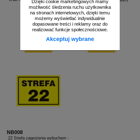
Dzięki cookie marketingowych mamy
NB002
NB006
możliwość śledzenia ruchu użytkownika
na stronach internetowych, dzięki temu
możemy wyświetlać indywidualnie
dopasowane treści i reklamy oraz do
realizować funkcje społecznościowe.
od 13,30 zł
od 13,30 zł
Akceptuj wybrane
10,81 zł netto
10,81 zł netto
do koszyka
do koszyka
NB008
22 Strefa zagrożenia wybuchem -