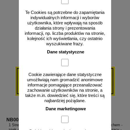
NB003
NB007
Te Cookies są potrzebne do zapamiętania
indywidualnych informacji i wyborów
użytkownika, które wpływają na sposób
od 13,30 zł
od 13,30 zł
działania strony i prezentowania
informacji, np. liczba produktów na stronie,
10,81 zł netto
10,81 zł netto
kolejność ich wyświetlania, czy ostatnio
do koszyka
do koszyka
wyszukiwane frazy.
Dane statystyczne
Cookie zawierające dane statystyczne
umożliwiają nam gromadzić anonimowe
informacje pomagające przeanalizować
zachowanie użytkowników na stronie, a
także m.in. dowiedzieć się, które treści są
najbardziej pożądane.
Dane marketingowe
NB002
NB006
1 Strefa zagrożenia wybuchem -
20 Strefa zagrożenia wybuchem -
znak ostrzegający, informujący -
znak ostrzegający, informujący -