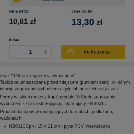
aków drogowych
trowe i hektometrowe
olejowe
wa na zimno
bramowe
cena netto:
cena brutto:
10,81
zł
e i piktogramy IMO
13,30
zł
tura miejska
ci parkowe i miejskie - uliczne
infrastruktury biurowo-magazynowej
e miejskie
ilość:
owery zewnętrzne
 biura
gazynowe i oznakowanie regałów
do koszyka
hali produkcyjnej
rzwi
rzylepne
 drzwi
Znak "0 Strefa zagrożenia wybuchem"
Tabliczka umieszczana przed miejscem (punktem zero), w którym
istnieje zagrożenie wybuchem ciągle lub przez dłuższy czas.
Formy w jakich możesz kupić produkt `0 Strefa zagrożenia
wybuchem - znak ostrzegający, informujący - NB001`:
Produkt dostępny w następujących formatach, podłożach,
wariantach:
NB001CCpn - 15 X 21 cm - płyta PCV, nieświecące