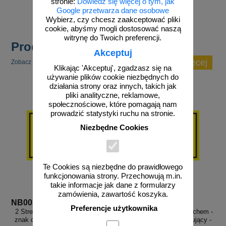
stronie:
Dowiedz się więcej o tym, jak
do koszyka
Google przetwarza dane osobowe
Wybierz, czy chcesz zaakceptować pliki
cookie, abyśmy mogli dostosować naszą
witrynę do Twoich preferencji.
Produkty popularne
Akceptuj
zobacz więcej
Zobacz inne popularne produkty w tej kategorii.
Klikając 'Akceptuj', zgadzasz się na
używanie plików cookie niezbędnych do
działania strony oraz innych, takich jak
pliki analityczne, reklamowe,
społecznościowe, które pomagają nam
prowadzić statystyki ruchu na stronie.
Niezbędne Cookies
Te Cookies są niezbędne do prawidłowego
funkcjonowania strony. Przechowują m.in.
takie informacje jak dane z formularzy
zamówienia, zawartość koszyka.
NB003
NB007
Preferencje użytkownika
2 Strefa zagrożenia wybuchem -
21 Strefa zagrożenia wybuchem -
znak ostrzegający, informujący -
znak ostrzegający, informujący -